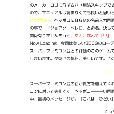
のメーカーロゴに飛ばされ（無論スキップで
ので、マニュアルは読まなくても良いと思い
ピンポロ～
、ヘッポコにＢＧＭの名前入力画
の事で、「ジョアソ ヘレロ」と命名。決し
関係有りませんきっと。
あと、なんで「甲」
Now Loading。今回は美しい3DCGの
スーパーファミコン並との評価のこのゲーム
しまいます。夕焼けの帆船、美しいです。こ
ロードの終
スーパーファミコン並の絵が貴方を迎えてく
コンに対して失礼です。ヘッポコーーーい画
中、最初のメッセージが。「これは ひどい
こっ