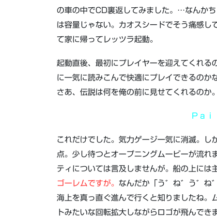
の車の中でCD裏返してみました。…なんか
は容量じゃない。カオスシードでそう痛感し
て家に帰ってレッツラ起動。
起動直後、最初にプレイヤーを迎えてくれる
に一気に読みこんで快適にプレイできるのか
さあ、伝説は何を俺の前に見せてくれるのか
Ｐａｉ
これだけでした。気力ゲージ一気に消滅。し
点。少し待つとオープニングムービーが流れま
ティについては言及しませんが。船の上には
ゴーレムですが。
なんだか「う゛ね゛う゛ね
海上を真っ直ぐ進んで行くと知りましたね。
トみたいな回転拡大しながらロゴが飛んでき