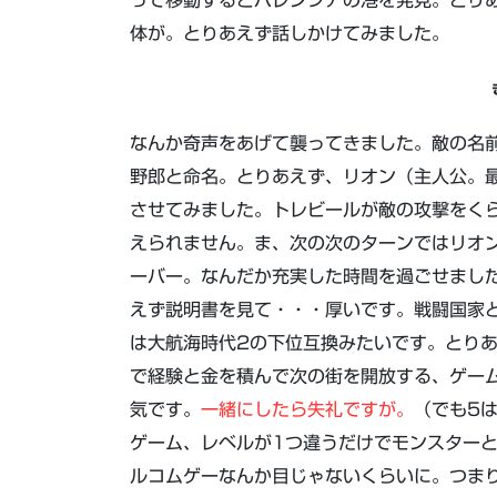
って移動するとバレンシアの港を発見。とり
体が。とりあえず話しかけてみました。
なんか奇声をあげて襲ってきました。敵の名
野郎と命名。とりあえず、リオン（主人公。
させてみました。トレビールが敵の攻撃をく
えられません。ま、次の次のターンではリオ
ーバー。なんだか充実した時間を過ごせまし
えず説明書を見て・・・厚いです。戦闘国家
は大航海時代2の下位互換みたいです。とり
で経験と金を積んで次の街を開放する、ゲー
気です。
一緒にしたら失礼ですが。
（でも5
ゲーム、レベルが1つ違うだけでモンスター
ルコムゲーなんか目じゃないくらいに。つま