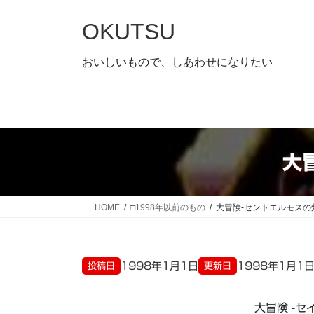
コ
ナ
ン
ビ
OKUTSU
テ
ゲ
ン
ー
おいしいもので、しあわせになりたい
ツ
シ
へ
ョ
ス
ン
キ
に
ッ
移
大
プ
動
HOME
□1998年以前のもの
大冒険-セントエルモスの
1998年1月1日
1998年1月1
投稿日
更新日
大冒険 -セ