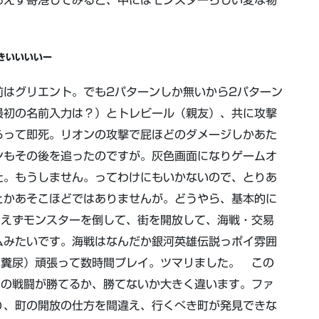
あえず寄港してみると、中にはモンスターらしい変な物
きいいいいー
前はグリエント。でも2パターンしか無いから2パターン
最初の名前入力は？）とトレビール（親友）、共に攻撃
らって即死。リオンの攻撃で屁ほどのダメージしかあた
ンもその後を追ったのですが。灰色画面になりゲームオ
た。もうしません。ってわけにもいかないので、とりあ
とかあそこほどではありませんが。どうやら、基本的に
あえずモンスターを倒して、街を開放して、海戦・交易
ムみたいです。海戦はなんだか銀河英雄伝説っポイ雰囲
は糞尿）頑張って数時間プレイ。ツマリました。 この
との戦闘が勝てるか、勝てないか大きく違います。ファ
り、町の開放の仕方を間違え、行くべき町が発見できな