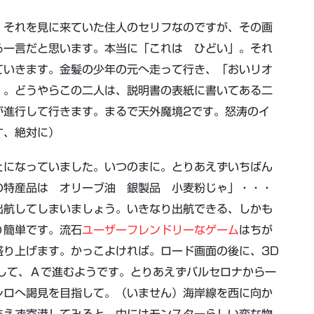
、それを見に来ていた住人のセリフなのですが、その画
る一言だと思います。本当に「これは ひどい」。それ
ていきます。金髪の少年の元へ走って行き、「おいリオ
」。どうやらこの二人は、説明書の表紙に書いてある二
が進行して行きます。まるで天外魔境2です。怒涛のイ
す、絶対に）
とになっていました。いつのまに。とりあえずいちばん
の特産品は オリーブ油 銀製品 小麦粉じゃ」・・・
出航してしまいましょう。いきなり出航できる、しかも
り簡単です。流石
ユーザーフレンドリーなゲーム
はちが
盛り上げます。かっこよければ。ロード画面の後に、3D
して、Ａで進むようです。とりあえずバルセロナから一
レロへ謁見を目指して。（いません）海岸線を西に向か