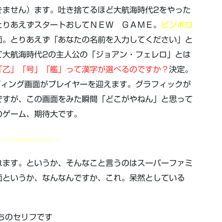
きません）ます。吐き捨てるほど大航海時代2をやった
とりあえずスタートおしてＮＥＷ ＧＡＭＥ。
ピンポロ
面。とりあえず「あなたの名前を入力してください」と
て大航海時代2の主人公の「ジョアン・フェレロ」とは
「乙」「号」「艦」って漢字が選べるのですか？
決定。
ローディング画面がプレイヤーを迎えます。グラフィックが
ですが、この画面をみた瞬間「どこがやねん」と思って
のゲーム、期待大です。
りと共に期待も吹き飛びました
れます。というか、そんなこと言うのはスーパーファミ
面というか、なんなんですか、これ。呆然としている
」
ちのセリフです