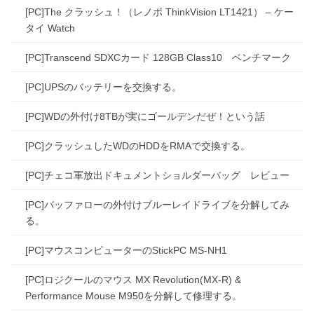
[PC]The クラッシュ！（レノボ ThinkVision LT1421） – ケー
タイ Watch
[PC]Transcend SDXCカード 128GB Class10 ベンチマーク
[PC]UPSのバッテリーを交換する。
[PC]WDの外付け8TBが実にゴールデンだぜ！という話
[PC]クラッシュしたWDのHDDをRMAで交換する。
[PC]チェコ軍放出ドキュメントショルダーバッグ レビュー
[PC]バッファローの外付けブルーレイドライブを分解してみ
る。
[PC]マウスコンピューターのStickPC MS-NH1
[PC]ロジクールのマウス MX Revolution(MX-R) &
Performance Mouse M950を分解して修理する。