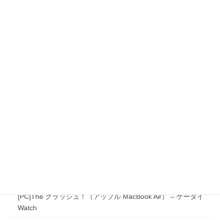
[PC]ATiビデオカードの動画補完機能
[PC]EDGEの検索エンジン変更方法
[PC]GH-EB262-C13でPCIスロットを増設する
[PC]IntelMacやVMの上で動いてるWindows10をWindows11に
アップグレードする
[PC]Qosmio F20 CPU換装
[PC]SandyBridgeおじさん卒業！
[PC]SD&CF&SDtoCFの速度比較テスト
[PC]SDカード５種類の速度をテストした。
[PC]The クラッシュ！（アップル MacBook Air） – ケータイ
Watch