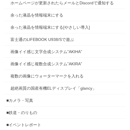
ホームページが更新されたらメールとDiscordで通知する
余った液晶を情報端末にする
余った液晶を情報端末にする[やさしい導入]
富士通のLIFEBOOK U938/Sで遊ぶ
画像イイ感じ文字合成システム”AKIHA”
画像イイ感じ複数合成システム”AKIRA”
複数の画像にウォーターマークを入れる
超絶画質の国産有機ELディスプレイ「glancy」
■カメラ・写真
■鉄道・のりもの
■イベントレポート