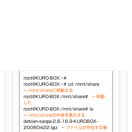
BOX login: root
←rootと入力します。
Password:
←玄箱であれば「kuro」玄箱
HGであれば「kuroadmin」
Linux (none) 2.4.17_kuro-box #4
2004年 4月 16日 金曜日 11:45:05
JST ppc unknown
root@KURO-BOX:~#
先ほどファイルをコピーした「share」とい
うディレクトリに移動します。
root@KURO-BOX:~#
root@KURO-BOX:~# cd /mnt/share
←/mnt/shareに移動する
root@KURO-BOX:/mnt/share#
←移動
した
root@KURO-BOX:/mnt/share# ls
←/mnt/shareの中身を表示する
debian-sarge-2.6.16.9-KUROBOX-
20060422.tgz
←ファイルが存在する事