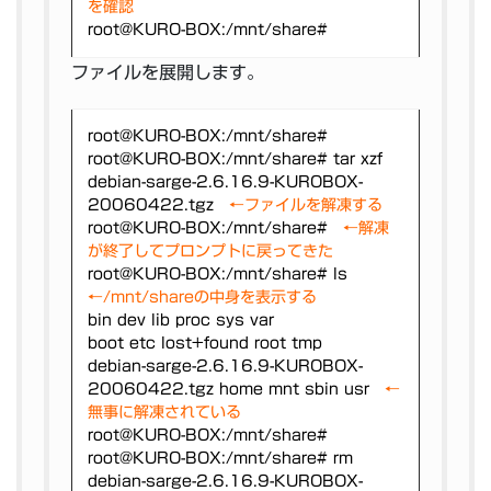
を確認
root@KURO-BOX:/mnt/share#
ファイルを展開します。
root@KURO-BOX:/mnt/share#
root@KURO-BOX:/mnt/share# tar xzf
debian-sarge-2.6.16.9-KUROBOX-
20060422.tgz
←ファイルを解凍する
root@KURO-BOX:/mnt/share#
←解凍
が終了してプロンプトに戻ってきた
root@KURO-BOX:/mnt/share# ls
←/mnt/shareの中身を表示する
bin dev lib proc sys var
boot etc lost+found root tmp
debian-sarge-2.6.16.9-KUROBOX-
20060422.tgz home mnt sbin usr
←
無事に解凍されている
root@KURO-BOX:/mnt/share#
root@KURO-BOX:/mnt/share# rm
debian-sarge-2.6.16.9-KUROBOX-