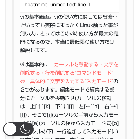
hostname: unmodified: line 1
viの基本画面。viの使い方に関しては省略…
といっても実際にまったくLinux触った事が
無い人にとってはこのviの使い方が最大の鬼
門になるので、本当に最低限の使い方だけ
解説します。
viは基本的に
カーソルを移動する・文字を
削除する・行を削除する”コマンドモード”
⇔ 具体的に文字を入力する”入力モード”
の
２つがあります。編集モードで編集する部
分にカーソルを移動させ(カーソルの移動
は 上[↑][k] 下[↓][j] 左[←][h] 右[→]
[l])、そこで[i](カーソルの手前から入力モー
ドに)[a](カーソルの後から入力モードに)[o]
(カーソルの下に一行追加して入力モードに)