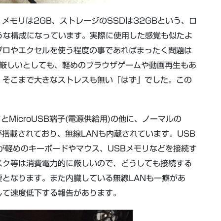
F、メモリは2GB、ストレージのSSDは32GBという、ロ
ような構成になっています。実際に使用した感覚も似たよ
プロやエクセルを使う程度の事であればまったく問題は
は厳しいとしても、軽めのブラウザゲームや動画再生もあ
、そこまで大きなストレスも無い「はず」でした。この
MicroUSB端子(電源供給用)の他に、ノーマルの
ットが搭載されており、無線LANも内蔵されています。USB
が軽めのキーボードやマウス、USBメモリなどを接続す
スク等は消費電力的に厳しいので、どうしても接続する
となります。また内臓している無線LANも一癖があ
干渉して速度低下する報告があります。