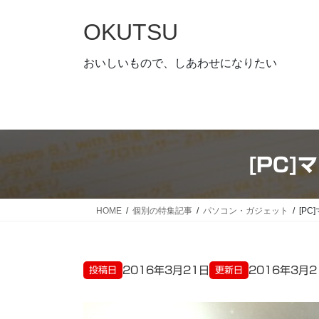
コ
ナ
ン
ビ
OKUTSU
テ
ゲ
ン
ー
おいしいもので、しあわせになりたい
ツ
シ
へ
ョ
ス
ン
キ
に
ッ
移
[PC]
プ
動
HOME
個別の特集記事
パソコン・ガジェット
[PC
2016年3月21日
2016年3月2
投稿日
更新日