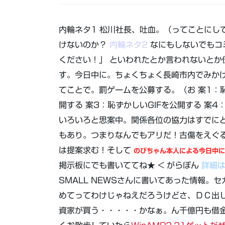
内輪ネタ1 松川社長、吐血。（ってことにし
けないのか？
内輪ネタ2
なにもしないでもコ
ください！」 といわれたとか言われないとか
す。今日中に。ちょくちょく長崎市内でみか
てことで。罰ゲームを公募する。（お 案1：恥
開する 案3：恥ずかしいGIFを公開する 案
いろいろと思案中。関係各位の協力はすでに
もあり。つまりなんでもアリだ！古傷をえぐ
は提案求む！そして
のびちゃん本人による今日中に
掲示板にでも書いててね★ < がらぽん
詳細
SMALL NEWSさんに書いてあった情報。セ
めてってわけじゃねえだろうけどさ、ＤＣ出
資家が買う・・・・・かなぁ。ん千億円も借金