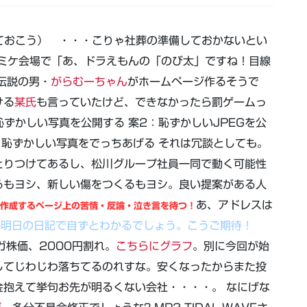
ておこう） ・・・こりゃ社葬の準備しておかないとい
ミケ会場で「あ、ドラえもんの「のび太」ですね！目線
伝説の男・
がらむーちゃん
がホームページ作るそうで
ける
某氏
も言っていたけど、できなかったら罰ゲームっ
ずかしい写真を公開する 案2：恥ずかしいJPEGを公
4：恥ずかしい写真をでっちあげる それは冗談としても。
とりつけてあるし、松川グループ社員一同で動く可能性
るもヨシ、新しい傷をつくるもヨシ。良い提案がある人
あ、アドレスは
作成するページ上の苦情・反論・泣き言を待つ！
は明日の日記で自ずとわかるでしょう。こうご期待！
ガ株価、2000円割れ。
こちらにグラフ
。別に今回が始
してじわじわ落ちてるのれすな。安くなったからまた投
抱えて挙句お先が明るくない会社・・・・。 なにげな