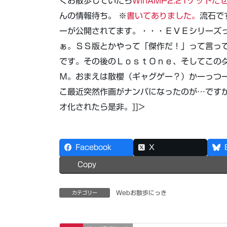
くお散歩していたら
WinAMP2.21ゲットだ
んの情報待ち。 ※
書いてありました。
流石で
ーが公開されてます。・・・ＥＶＥシリーズっ
ぁ。ＳＳ版とかやって「傑作だ！」って言っ
です。その後のＬｏｓｔＯｎｅ、そしてこの
Ｍ。おまえは散櫻（ギャグゲー？）かーっつー
こ最近突然作画がナンパになったのが…です
オ化されたら是非。]]>
Facebook
X
Copy
Webお散歩にっき
カテゴリー