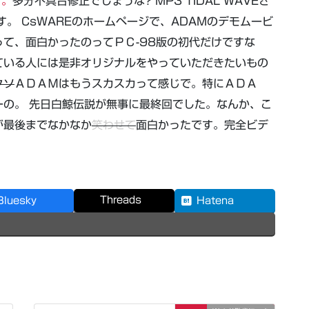
ぜ。
多分不具合修正でしょうな? MP3 TIDAL WAVEさ
す。 CsWAREのホームページで、ADAMのデモムービ
て、面白かったのってＰＣ-98版の初代だけですな
ている人には是非オリジナルをやっていただきたいもの
クソ
ＡＤＡＭはもうスカスカって感じで。特にＡＤＡ
の。 先日白鯨伝説が無事に最終回でした。なんか、こ
が最後までなかなか
笑わせて
面白かったです。完全ビデ
Threads
Bluesky
Hatena