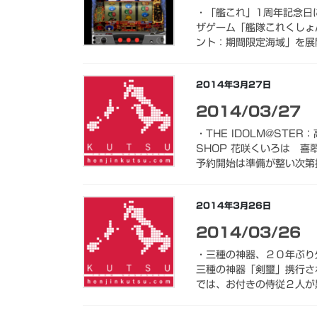
・「艦これ」1周年記念日に
ザゲーム「艦隊これくしょん
ント：期間限定海域」を展開
2014年3月27日
2014/03/27
・THE IDOLM@STE
SHOP 花咲くいろは 
予約開始は準備が整い次第掲
2014年3月26日
2014/03/26
・三種の神器、２０年ぶり
三種の神器「剣璽」携行され
では、お付きの侍従２人が黒