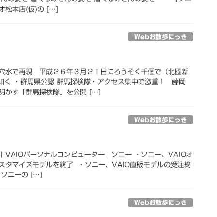
本店(仮)の […]
Webお散歩にっき
穴水で再現 平成２６年３月２１日にろうそく千個で（北國新
気楼の如く ・群馬県公認 群馬探検隊・アクセス集中で激重！ 藤岡
かす「群馬探検隊」を公開 […]
Webお散歩にっき
| VAIOパーソナルコンピューター | ソニー ・ソニー、VAIOオ
スタマイズモデルを終了 ・ソニー、VAIO直販モデルの受注終
ソニーの […]
Webお散歩にっき