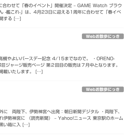
合わせて「春のイベント」開催決定 – GAME Watch ブラウ
 -艦これ-」は、4月23日に迎える1周年に合わせて「春イベ
する […]
Webお散歩にっき
R：高槻やよいバースデー記念 4/15までなので。 ・ORENO-
喜翆荘ジャージ販売ページ 第２回目の販売は７月中となります。
載いたします。 […]
Webお散歩にっき
外に 両陛下、伊勢神宮へ出発：朝日新聞デジタル ・両陛下、
伊勢神宮に （読売新聞） – Yahoo!ニュース 東京駅のホーム
い箱に入 […]