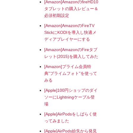
[Amazon]AmazonのfireHD10
タブレットの購入レビュー＆
必須初期設定
[Amazon]AmazonのFireTV
StickにKODIを導入し快適メ
ディアプレイヤーにする
[Amazon]AmazonのFireタブ
レット(2015)を購入してみた
[Amazon]プライム会員特
典"プライムフォト"を使って
みる
[Apple]100円ショップのダイ
ソーにLightningケーブル登
場
[Apple]AirPodsをしばらく使
ってみました
[Apple]AirPods紛失から発見