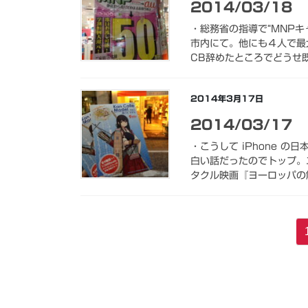
2014/03/18
・総務省の指導で“MNP
市内にて。他にも４人で最
CB辞めたところでどうせ既
2014年3月17日
2014/03/17
・こうして iPhone の日
白い話だったのでトップ。
タクル映画『ヨーロッパの解
投
稿
の
ペ