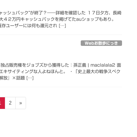
キャッシュバック”が終了？――詳細を確認した １７日夕方、長崎
大４２万円キャッシュバックを掲げてたauショップもあり。
存ユーザーには何も還元され […]
Webお散歩にっき
本独占販売権をジョブズから獲得した：孫正義 | maclalala2 面
エキサイティングな人よねほんと。 ・「史上最大の戦争スペク
放』×話題 […]
固
固
1
2
»
定
定
ペ
ペ
ー
ー
ジ
ジ