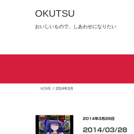
コ
ナ
ン
ビ
OKUTSU
テ
ゲ
ン
ー
おいしいもので、しあわせになりたい
ツ
シ
へ
ョ
ス
ン
キ
に
ッ
移
プ
動
HOME
2014年3月
2014年3月28日
2014/03/28