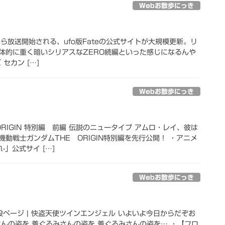
Webお散歩にっき
ght 秋から放送開始される、ufo版Fateの公式サイトが大規模更新。リ
体的に重く暗いシリアスなZERO続編といった感じになるんや
セカン […]
Webお散歩にっき
ORIGIN 特別編 前編 伝説のニュータイプ アムロ・レイ、彼は
動戦士ガンダムTHE ORIGIN特別編を先行公開！ ・アニメ
-」公式サイ […]
Webお散歩にっき
4特設ページ | 快盗天使ツインエンジェル いよいよ今日からだぞお
さんの姿を 着ぐるみさんの姿を 着ぐるみさんの姿を… ・【フロ