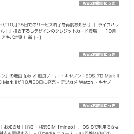
Webお散歩にっき
picが10月25日でのサービス終了を再度お知らせ ｜ ライフハッ
おん！』描き下ろしデザインのクレジットカード登場！ 10月
 アキバ地獄！ 新 […]
Webお散歩にっき
の漫画 [pixiv] 超良い…。 ・キヤノン：EOS 7D Mark II
Mark IIが10月30日に発売 – デジカメ Watch ・キヤノ
Webお散歩にっき
｜お知らせ｜詳細 ・格安SIM「mineo」、iOS 8で利用できな
応を要望する」 – ITmedia ニュース ・au回線MVNOの