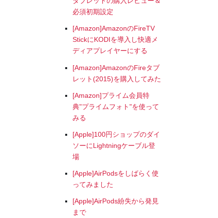
タブレットの購入レビュー＆
必須初期設定
[Amazon]AmazonのFireTV
StickにKODIを導入し快適メ
ディアプレイヤーにする
[Amazon]AmazonのFireタブ
レット(2015)を購入してみた
[Amazon]プライム会員特
典"プライムフォト"を使って
みる
[Apple]100円ショップのダイ
ソーにLightningケーブル登
場
[Apple]AirPodsをしばらく使
ってみました
[Apple]AirPods紛失から発見
まで