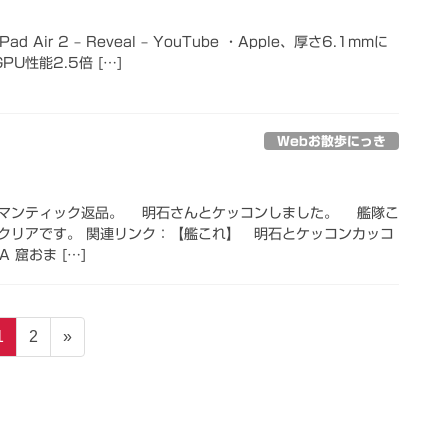
・iPad Air 2 – Reveal – YouTube ・Apple、厚さ6.1mmに
GPU性能2.5倍 […]
Webお散歩にっき
マンティック返品。 明石さんとケッコンしました。 艦隊こ
クリアです。 関連リンク：【艦これ】 明石とケッコンカッコ
A 窟おま […]
固
固
1
2
»
定
定
ペ
ペ
ー
ー
ジ
ジ