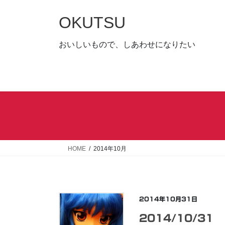
コ
ナ
ン
ビ
OKUTSU
テ
ゲ
ン
ー
おいしいもので、しあわせになりたい
ツ
シ
へ
ョ
ス
ン
キ
に
ッ
移
プ
動
HOME
2014年10月
2014年10月31日
2014/10/31