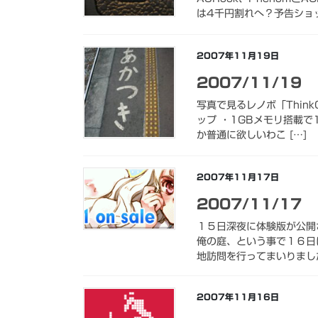
は4千円割れへ？予告ショッ
2007年11月19日
2007/11/19
写真で見るレノボ「ThinkCe
ップ ・1GBメモリ搭載で1
か普通に欲しいわこ […]
2007年11月17日
2007/11/17
１５日深夜に体験版が公開さ
俺の庭、という事で１６日
地訪問を行ってまいりました
2007年11月16日