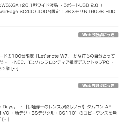
円のWSXGA+20.1型ワイド液晶 ・5ポートUSB 2.0 +
werEdge SC440 400台限定 1GBメモリ＆160GB HDD
Webお散歩にっき
の100台限定「Let’snote W7」 かな打ちの自分とって
…! ・NEC、モンハンフロンティア推奨デスクトップPC ・
で業 […]
Webお散歩にっき
 Days。 ・【伊達淳一のレンズが欲しいッ!】タムロン AF
.3 Di VC ・地デジ・BSデジタル・CS110°のコピーワンスを無
[…]