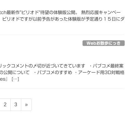
Witch最新作”ピリオド”待望の体験版公開。 熱烈応援キャンペー
h最新作、ピリオドですが以前予告があった体験版が予定通り１５日にダ
Webお散歩にっき
ブリックコメントの〆切が近づいてきています ・パブコメ最終案
の公開について ・パブコメのすすめ ・アーケード用3D対戦格
des』 […]
固
固
2
3
»
定
定
ペ
ペ
ー
ー
ジ
ジ