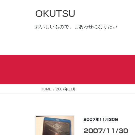
コ
ナ
ン
ビ
OKUTSU
テ
ゲ
ン
ー
おいしいもので、しあわせになりたい
ツ
シ
へ
ョ
ス
ン
キ
に
ッ
移
プ
動
HOME
2007年11月
2007年11月30日
2007/11/30