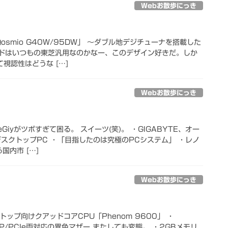
Webお散歩にっき
Qosmio G40W/95DW」 ～ダブル地デジチューナを搭載した
ードはいつもの東芝汎用なのかなー、このデザイン好きだ。しか
視認性はどうな […]
Webお散歩にっき
NeGiyがツボすぎて困る。 スイーツ(笑)。 ・GIGABYTE、オー
スクトップPC ・「目指したのは究極のPCシステム」 ・レノ
国内市 […]
Webお散歩にっき
トップ向けクアッドコアCPU「Phenom 9600」 ・
AGP/PCIe両対応の異色マザー またしても変態。 ・2GBメモリ