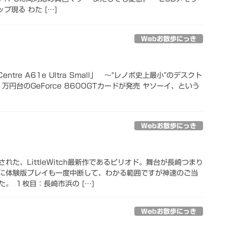
プ現る わた […]
Webお散歩にっき
ntre A61e Ultra Small」 ～“レノボ史上最小”のデスクト
万円台のGeForce 8600GTカードが発売 ヤソーイ、という
Webお散歩にっき
れた、LittleWitch最新作であるピリオド。舞台が長崎つまり
に体験版プレイも一度中断して、わかる範囲ですが神速のご当
。 １枚目：長崎市浜の […]
Webお散歩にっき