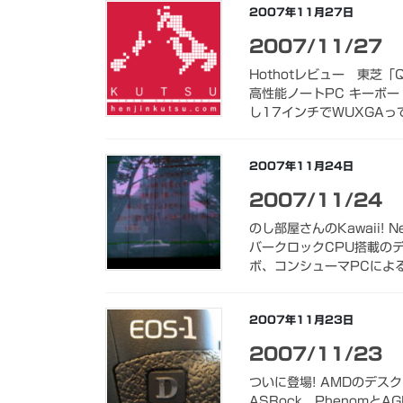
2007年11月27日
2007/11/27
Hothotレビュー 東芝「
高性能ノートPC キーボ
し17インチでWUXGAって
2007年11月24日
2007/11/24
のし部屋さんのKawaii! 
バークロックCPU搭載のデ
ボ、コンシューマPCによる
2007年11月23日
2007/11/23
ついに登場! AMDのデスク
ASRock、Phenomと