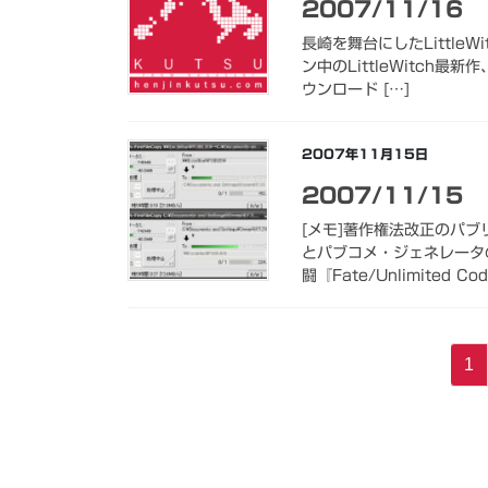
2007/11/16
長崎を舞台にしたLittle
ン中のLittleWitc
ウンロード […]
2007年11月15日
2007/11/15
[メモ]著作権法改正のパ
とパブコメ・ジェネレータ
闘『Fate/Unlimited Co
投
固
1
稿
定
ペ
の
ー
ペ
ジ