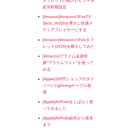
タブレットの購入レビュー＆
必須初期設定
[Amazon]AmazonのFireTV
StickにKODIを導入し快適メ
ディアプレイヤーにする
[Amazon]AmazonのFireタブ
レット(2015)を購入してみた
[Amazon]プライム会員特
典"プライムフォト"を使って
みる
[Apple]100円ショップのダイ
ソーにLightningケーブル登
場
[Apple]AirPodsをしばらく使
ってみました
[Apple]AirPods紛失から発見
まで