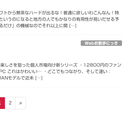
スソフトから無茶なハードが出るな！普通に欲しいわこんなん！特
というのになると地方の人でもかなりの有用性が見いだせる予
るだけ」の機械なのでそれ以上に関 […]
Webお散歩にっき
」 ～楽しさを狙った個人市場向け新シリーズ ・12800円のファン
PC これはかわいい… ・どこでもつながり、そして速い：
WANモデルで近未 […]
固
固
1
2
»
定
定
ペ
ペ
ー
ー
ジ
ジ