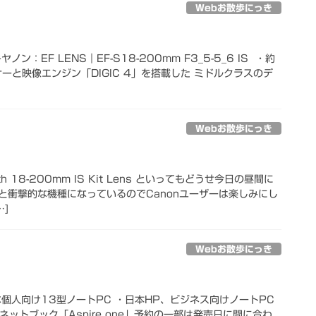
Webお散歩にっき
ノン：EF LENS｜EF-S18-200mm F3_5-5_6 IS ・約
サーと映像エンジン「DIGIC 4」を搭載した ミドルクラスのデ
Webお散歩にっき
With 18-200mm IS Kit Lens といってもどうせ今日の昼間に
と衝撃的な機種になっているのでCanonユーザーは楽しみにし
]
Webお散歩にっき
個人向け13型ノートPC ・日本HP、ビジネス向けノートPC
ネットブック「Aspire one」予約の一部は発売日に間に合わ