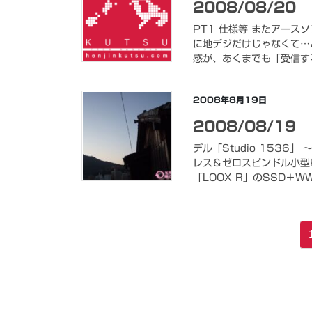
2008/08/20
PT1 仕様等 またアー
に地デジだけじゃなくて…
感が、あくまでも「受信す
2008年8月19日
2008/08/19
デル「Studio 1536
レス＆ゼロスピンドル小型
「LOOX R」のSSD＋W
投
稿
の
ペ