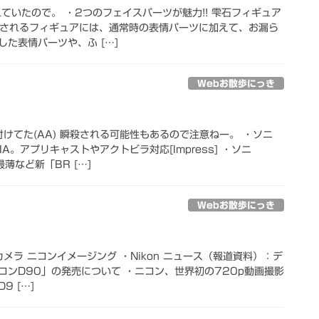
ていたので。 ・2つのフェイスパーツが魅力!! 雫石フィギュア
売されるフィギュアには、通常時の表情パーツに加えて、お漏ら
た表情パーツや、ふ […]
Webお散歩にっき
け付けてた(AA) 瞬殺される可能性もあるので注意ねー。 ・ソニ
A。アプリキャストやアクトビラ対応[Impress] ・ソニ
薄など新「BR […]
Webお散歩にっき
カメラ ニコンイメージング ・Nikon ニュース（報道資料）：デ
コンD90」の発売について ・ニコン、世界初の720p動画撮影
 […]