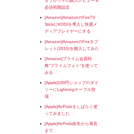
タブレットの購入レビュー＆
必須初期設定
[Amazon]AmazonのFireTV
StickにKODIを導入し快適メ
ディアプレイヤーにする
[Amazon]AmazonのFireタブ
レット(2015)を購入してみた
[Amazon]プライム会員特
典"プライムフォト"を使って
みる
[Apple]100円ショップのダイ
ソーにLightningケーブル登
場
[Apple]AirPodsをしばらく使
ってみました
[Apple]AirPods紛失から発見
まで