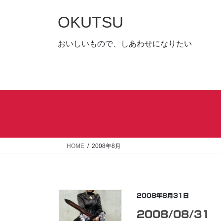
コ
ナ
ン
ビ
OKUTSU
テ
ゲ
ン
ー
おいしいもので、しあわせになりたい
ツ
シ
へ
ョ
ス
ン
キ
に
ッ
移
プ
動
HOME
2008年8月
2008年8月31日
2008/08/31