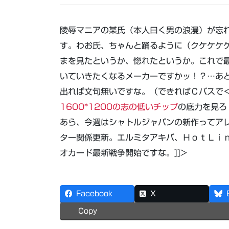
陵辱マニアの某氏（本人曰く男の浪漫）が忘れ
す。わお氏、ちゃんと踊るように（クケケケ
まを見たというか、惚れたというか。これで最
いていきたくなるメーカーですかッ！？…あとは
出れば文句無いですな。（できればＣバスで＜意味
1600*1200の志の低いチップ
の底力を見ろ
あら、今週はシャトルジャパンの新作ってア
ター関係更新。エルミタアキバ、ＨｏｔＬｉｎ
オカード最新戦争開始ですな。]]>
Facebook
X
Copy