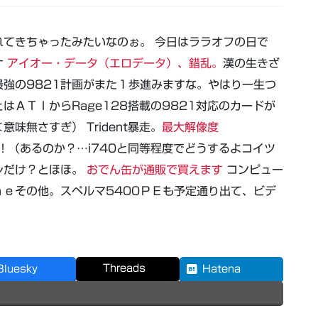
てきちゃったみたいなのぉ。 今日はララオフの日で
ケ
アイオー・データ（エロデータ）、錯乱。
漢の生きざ
強の9821計画がまた１歩進みますな。やはり一生つ
ＡＴＩからRage128搭載の9821対応のカードが
無さすぎ） Trident暴走。
最大解像度
！（あるのか？…i740と同等程度でどうするよコイツ
レだけ？とほほ。
おでん缶が通販で買えます
コンピュー
ｅその他。スペルマ5400ＰＥも予定通り出て、ビデ
Threads
Bluesky
Hatena