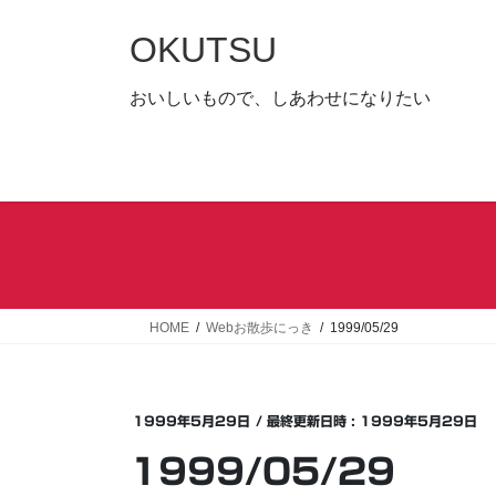
コ
ナ
ン
ビ
OKUTSU
テ
ゲ
ン
ー
おいしいもので、しあわせになりたい
ツ
シ
へ
ョ
ス
ン
キ
に
ッ
移
プ
動
HOME
Webお散歩にっき
1999/05/29
1999年5月29日
/ 最終更新日時 :
1999年5月29日
1999/05/29