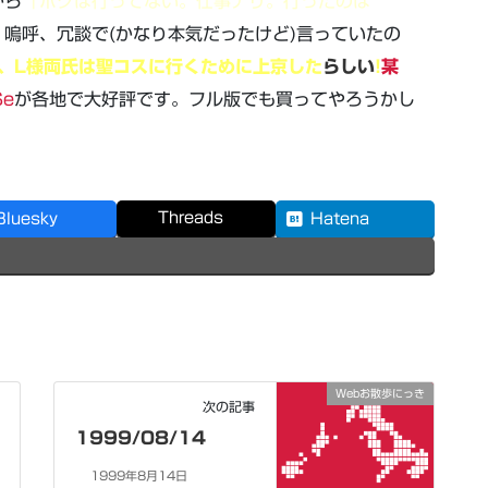
から
「ポクは行ってない。仕事ナリ。行ったのは
嗚呼、冗談で(かなり本気だったけど)言っていたの
、L様両氏は聖コスに行くために上京した
らしい
!
某
Se
が各地で大好評です。フル版でも買ってやろうかし
Threads
Bluesky
Hatena
Webお散歩にっき
次の記事
1999/08/14
1999年8月14日