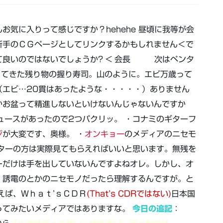
気に入りって感じですか？hehehe 昼頃に我等が会
新手のＣＧページとしてリンクするかもしれません＜で
て良いのではないでしょうか? < 会長 次はペンタ
ってきた残り物の握り寿司。山のように。エビ万歳って
（エビ…20貫はあったような・・・・・）ありません
かお盆って精進しないといけないんじゃないんですか
ュースがあったので2つパクリッ。 ・コナミのギターフ
ジ
が大変です、奥様。 ・
オンキョー
のメディアのニセモ
ターの方は実際見てもらえればいいと思います。無残を
ーだけは手を出していないんですよねオレ。しかし、オ
、誘電のとかのニセモノだったら理解するんですが。と
えば、Ｗｈａｔ’ｓＣＤＲ
(That’s CDRではない)
日本国
ってみたいメディアではありますな。
今日の追記
：