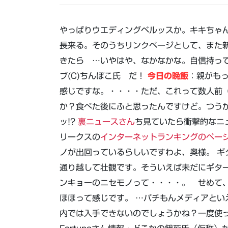
やっぱりウエディングベルッスか。キキちゃんお
長来る。そのうちリンクページとして、また
きたら …いやはや、なかなかな。自信持っ
ブ(C)ちんぽこ氏 だ！
今日の晩飯
：親がも
感じですな。・・・・ただ、これって数人前
か？食べた後にふと思ったんですけど。つう
ッ!?
裏ニュースさん
ち見ていたら衝撃的なニ
リークスの
インターネットランキングのペー
ノが出回っているらしいですわよ、奥様。 ギ
通り越して壮観です。そういえば未だにギタ
ンキョーのニセモノって・・・・。 せめて
ほほって感じです。 …パチもんメディアとい
内では入手できないのでしょうかね？一度使