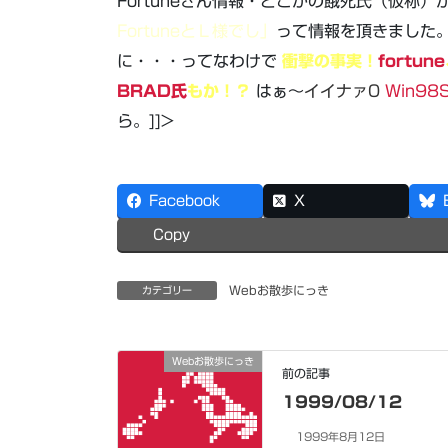
Fortuneさん情報・どこかの餓死氏（仮称）
FortuneとＬ様でし」
って情報を頂きました。
に・・・ってなわけで
衝撃の事実！
fortune
BRAD氏
もか！？
はぁ～
イイナァ0
Win98
ら。]]>
Facebook
X
Copy
Webお散歩にっき
カテゴリー
Webお散歩にっき
前の記事
1999/08/12
1999年8月12日