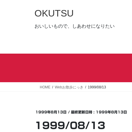
コ
ナ
ン
ビ
OKUTSU
テ
ゲ
ン
ー
おいしいもので、しあわせになりたい
ツ
シ
へ
ョ
ス
ン
キ
に
ッ
移
プ
動
HOME
Webお散歩にっき
1999/08/13
1999年8月13日
/ 最終更新日時 :
1999年8月13日
1999/08/13