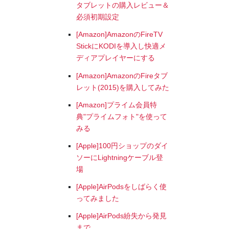
タブレットの購入レビュー＆
必須初期設定
[Amazon]AmazonのFireTV
StickにKODIを導入し快適メ
ディアプレイヤーにする
[Amazon]AmazonのFireタブ
レット(2015)を購入してみた
[Amazon]プライム会員特
典"プライムフォト"を使って
みる
[Apple]100円ショップのダイ
ソーにLightningケーブル登
場
[Apple]AirPodsをしばらく使
ってみました
[Apple]AirPods紛失から発見
まで