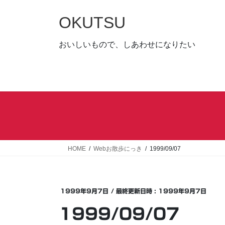
コ
ナ
ン
ビ
OKUTSU
テ
ゲ
ン
ー
おいしいもので、しあわせになりたい
ツ
シ
へ
ョ
ス
ン
キ
に
ッ
移
プ
動
HOME
Webお散歩にっき
1999/09/07
1999年9月7日
/ 最終更新日時 :
1999年9月7日
1999/09/07