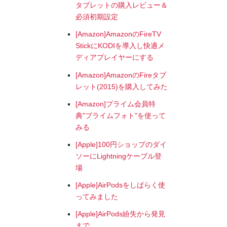
タブレットの購入レビュー＆
必須初期設定
[Amazon]AmazonのFireTV
StickにKODIを導入し快適メ
ディアプレイヤーにする
[Amazon]AmazonのFireタブ
レット(2015)を購入してみた
[Amazon]プライム会員特
典"プライムフォト"を使って
みる
[Apple]100円ショップのダイ
ソーにLightningケーブル登
場
[Apple]AirPodsをしばらく使
ってみました
[Apple]AirPods紛失から発見
まで