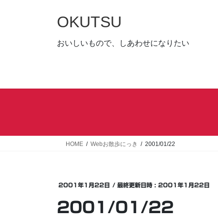
コ
ナ
ン
ビ
OKUTSU
テ
ゲ
ン
ー
おいしいもので、しあわせになりたい
ツ
シ
へ
ョ
ス
ン
キ
に
ッ
移
プ
動
HOME
Webお散歩にっき
2001/01/22
2001年1月22日
/ 最終更新日時 :
2001年1月22日
2001/01/22