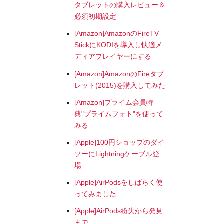
タブレットの購入レビュー＆
必須初期設定
[Amazon]AmazonのFireTV
StickにKODIを導入し快適メ
ディアプレイヤーにする
[Amazon]AmazonのFireタブ
レット(2015)を購入してみた
[Amazon]プライム会員特
典"プライムフォト"を使って
みる
[Apple]100円ショップのダイ
ソーにLightningケーブル登
場
[Apple]AirPodsをしばらく使
ってみました
[Apple]AirPods紛失から発見
まで