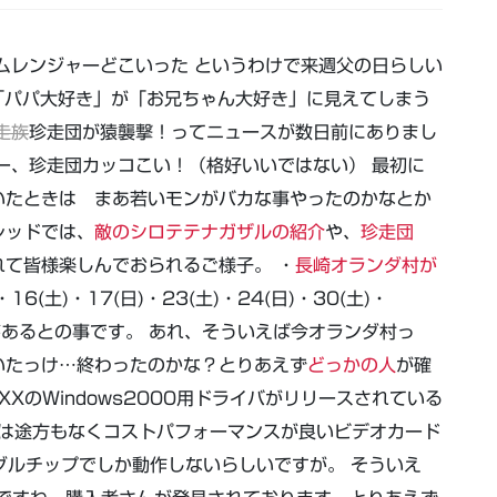
ムレンジャーどこいった というわけで来週父の日らしい
「パパ大好き」が「お兄ちゃん大好き」に見えてしまう
走族
珍走団が猿襲撃！ってニュースが数日前にありまし
、珍走団カッコこい！（格好いいではない） 最初に
いたときは まあ若いモンがバカな事やったのかなとか
レッドでは、
敵のシロテテナガザルの紹介
や、
珍走団
れて皆様楽しんでおられるご様子。 ・
長崎オランダ村が
16(土)・17(日)・23(土)・24(日)・30(土)・
要があるとの事です。 あれ、そういえば今オランダ村っ
いたっけ…終わったのかな？とりあえず
どっかの人
が確
AXXのWindows2000用ドライバがリリースされている
Xは途方もなくコストパフォーマンスが良いビデオカード
グルチップでしか動作しないらしいですが。 そういえ