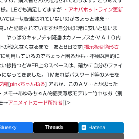
しいですね、購入者さんが発見されております。とりあえず
ti様。LEでも満足してますが
・アキバホットライン更新
については一切記載されていないのがちょっと残念…
、高いと記載されていますが自分は非常に安いと思いま
） やっぱのキャプチャ関連はカノープスかＶＡＩＯ内
ウントが使えなくなるまで あと8日です[
掲示板＠埆形さ
ップに利用しているのでちょっと困るかも…不穏な目的に
太い線持つとWEB上のスペースは、確かに自分のファイ
うになってきました。1Mあればパスワード等のメモを
プ魔
[
pinkちゃんねる
] アホか、このＡＶ…とか思った
・メモ→あゆみちゃん物語実写版モデル＝竹中なお（別
モ→
アニメイトカード所持者
]]>
Threads
Bluesky
Hatena