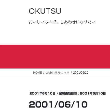
コ
ナ
ン
ビ
OKUTSU
テ
ゲ
ン
ー
おいしいもので、しあわせになりたい
ツ
シ
へ
ョ
ス
ン
キ
に
ッ
移
プ
動
HOME
Webお散歩にっき
2001/06/10
2001年6月10日
/ 最終更新日時 :
2001年6月10日
2001/06/10