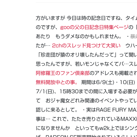
方がいますが 今日は時の記念日ですね、タイ
のですが、
gooの父の日記念日特集ページ
の
あたり もうダメなのかもしれません。 ・
暴
たが…
2chのスレッド見つけて大笑い
ウハー
「珍走団が猿のオリ壊したんだって」って聞
思ったんですが、若いモンじゃなくてバ…ス
阿修羅王のファン倶楽部
のアドレスも掲載さ
無料開放中との事。
期間は6/9(土)・10(日)・
7/1(日)、15時30までの間に入場する必
て おジャ魔女どれみ関連のイベントやって
認しに来るとして。 ・実はRAGE FURY M
事は… これで、たたき売りされているMAX
になりませんか といってもw2k上ではシン