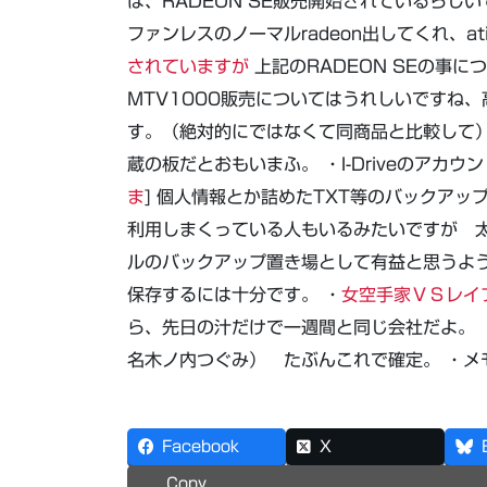
ば、RADEON SE販売開始されているら
ファンレスのノーマルradeon出してくれ、a
されていますが
上記のRADEON SEの事
MTV1000販売についてはうれしいですね
す。（絶対的にではなくて同商品と比較して
蔵の板だとおもいまふ。 ・I-Driveのアカ
ま
] 個人情報とか詰めたTXT等のバックア
利用しまくっている人もいるみたいですが 
ルのバックアップ置き場として有益と思うよ
保存するには十分です。 ・
女空手家ＶＳレイ
ら、先日の汁だけで一週間と同じ会社だよ。 
名木ノ内つぐみ） たぶんこれで確定。 ・メ
Facebook
X
Copy