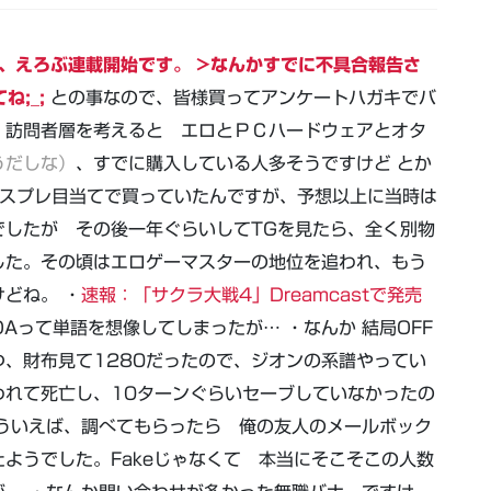
から、えろぶ連載開始です。 >なんかすでに不具合報告さ
;_;
との事なので、皆様買ってアンケートハガキでバ
、訪問者層を考えると エロとＰＣハードウェアとオタ
うだしな）
、すでに購入している人多そうですけど とか
はコスプレ目当てで買っていたんですが、予想以上に当時は
でしたが その後一年ぐらいしてTGを見たら、全く別物
した。その頃はエロゲーマスターの地位を追われ、もう
どね。 ・
速報：
「サクラ大戦4」Dreamcastで発売
DAって単語を想像してしまったが… ・なんか 結局OFF
、財布見て1280だったので、ジオンの系譜やってい
われて死亡し、10ターンぐらいセーブしていなかったの
ういえば、調べてもらったら 俺の友人のメールボック
ようでした。Fakeじゃなくて 本当にそこそこの人数