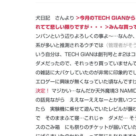
犬日記 さんより
>今月のTECH GIAN
れてて悲しい限りですが・・・ >みんな買ってね
ンバンという辺りよろしくの事よ～…なんか
系が多いと推測されるウチでは
（管理者がそ
いう自分は、TECH GIANは創刊号と＃2
ダメだったので、それっきり買っていません
の雑誌に大バケしていたのが非常に印象的で
エロゲーに興味が無くなっていた頃なんですけ
決定！
マジかい…なんだか天外魔境3 NAMI
の話見ながら ええなーええなーとか言いつつ
たら 実験機に乗せて遊んでいたレビルが襲
で そのままふて寝…これじゃ ダメだ… そ
スのごみ箱 にも祭りのチケットが届いていた