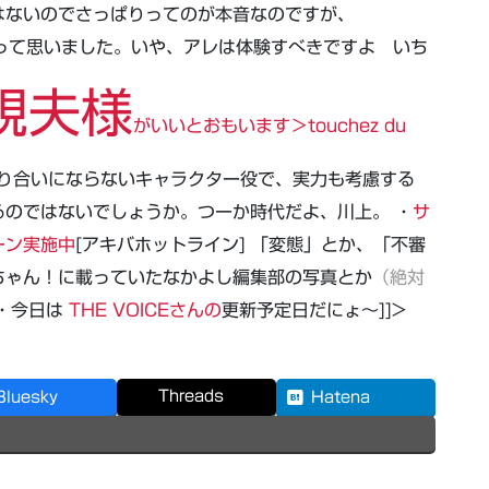
はないのでさっぱりってのが本音なのですが、
ー って思いました。いや、アレは体験すべきですよ いち
規夫様
がいいとおもいます＞touchez du
り合いにならないキャラクター役で、実力も考慮する
のではないでしょうか。つーか時代だよ、川上。 ・
サ
ーン実施中
[アキバホットライン] 「変態」とか、「不審
ちゃん！に載っていたなかよし編集部の写真とか
（絶対
 ・今日は
THE VOICEさんの
更新予定日だにょ～]]>
Threads
Bluesky
Hatena