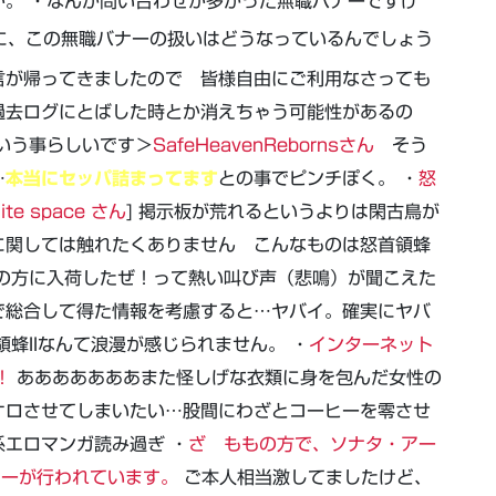
。 ・なんか問い合わせが多かった無職バナーですけ
に、この無職バナーの扱いはどうなっているんでしょう
言が帰ってきましたので 皆様自由にご利用なさっても
過去ログにとばした時とか消えちゃう可能性があるの
いう事らしいです＞
SafeHeavenRebornsさん
そう
…
本当にセッパ詰まってます
との事でピンチぽく。 ・
怒
ite space さん
] 掲示板が荒れるというよりは閑古鳥が
に関しては触れたくありません こんなものは怒首領蜂
の方に入荷したぜ！って熱い叫び声（悲鳴）が聞こえた
で総合して得た情報を考慮すると…ヤバイ。確実にヤバ
蜂IIなんて浪漫が感じられません。 ・
インターネット
！
あああああああまた怪しげな衣類に身を包んだ女性の
オロさせてしまいたい…股間にわざとコーヒーを零させ
エロマンガ読み過ぎ ・
ざ ももの方で、ソナタ・アー
ューが行われています。
ご本人相当激してましたけど、