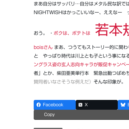
まあ自分はサッパリ…自分はメタル民な訳で
NIGHTWISHはかっこいいなー、ええな
若本
おう。 ・
ボクは、ポテトは
boisさん
まあ、つうてもストーリー的に関わ
と やっぱり時代は川上とも子という事になる
ングラス姿の玄人志向キャラが販促キャンペ
者」とか、柴田亜美単行本 緊急出動つばめ
賛同者いなさそうな例えだ）
そんな印象が。
Facebook
X
Copy