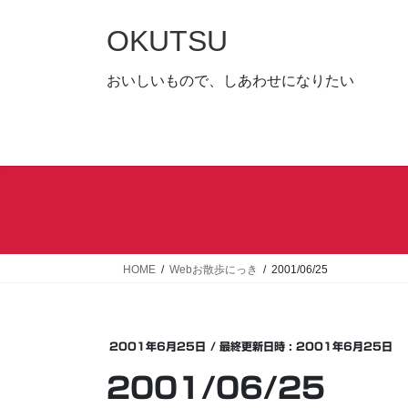
コ
ナ
ン
ビ
OKUTSU
テ
ゲ
ン
ー
おいしいもので、しあわせになりたい
ツ
シ
へ
ョ
ス
ン
キ
に
ッ
移
プ
動
HOME
Webお散歩にっき
2001/06/25
2001年6月25日
/ 最終更新日時 :
2001年6月25日
2001/06/25