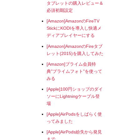
タブレットの購入レビュー＆
必須初期設定
[Amazon]AmazonのFireTV
StickにKODIを導入し快適メ
ディアプレイヤーにする
[Amazon]AmazonのFireタブ
レット(2015)を購入してみた
[Amazon]プライム会員特
典"プライムフォト"を使って
みる
[Apple]100円ショップのダイ
ソーにLightningケーブル登
場
[Apple]AirPodsをしばらく使
ってみました
[Apple]AirPods紛失から発見
まで