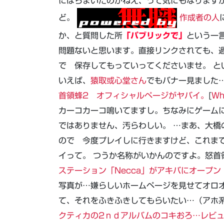
にばらまいたのかねえ、って気にもなりますが
ど。
作成者の人
か、と質問した所
「パブリックで」
という一
問題ないと思います。直接リンクされても、
で 保存してもっていってくださいませ。 と
いえば、
猿取或心堂さん
でもバナー見ました
首領蜂2 オフィシャルページがヤバイ。
[
Wh
カーコカーコ鳴いてますし。ちなみにゲーム
ではありません、汚らわしい。 …まあ、大橋
ので 今度プレイしに行きますけど、これま
イって。 つうか名称がいかんのですよ。怒首領
ステーション「Necca」がアキバにオープン
写真が…嫌らしいホームページを見せてオロ
て、それをふきふきしてもらいたい…（アホ系
クティカの2ｎｄアルバムのコキおろ…レビ