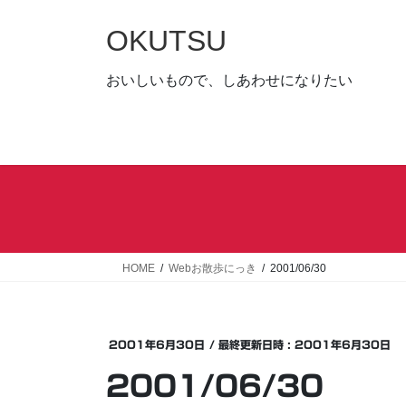
コ
ナ
ン
ビ
OKUTSU
テ
ゲ
ン
ー
おいしいもので、しあわせになりたい
ツ
シ
へ
ョ
ス
ン
キ
に
ッ
移
プ
動
HOME
Webお散歩にっき
2001/06/30
2001年6月30日
/ 最終更新日時 :
2001年6月30日
2001/06/30