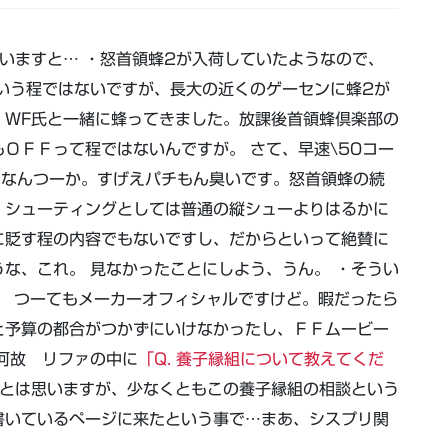
いますと… ・怒首領蜂2が入荷していたようなので、
いう程ではないですが、長大の近くのゲーセンに蜂2が
、WF氏と一緒に蜂ってきました。放課後首領蜂倶楽部の
ＯＦＦって程ではないんですが。 さて、
早速\50コー
、なんつーか。すげえパチもん臭いです。怒首領蜂の続
、シューティングとしては普通の縦シューよりはるかに
に貶す程の内容でもないですし、だからといって絶賛に
な、これ。 見なかったことにしよう、うん。 ・そうい
。 つーてもメーカーオフィシャルですけど。暇だったら
と予算の都合がつかずにいけなかったし、ＦＦムービー
何故 リファの中に
「Q. 養子縁組について教えてくだ
だとは思いますが、少なくともこの養子縁組の相談という
書いているページに来たという事で…まあ、シスプリ関