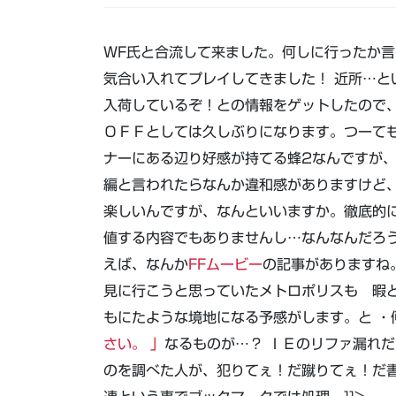
WF氏と合流して来ました。何しに行ったか言
気合い入れてプレイしてきました！ 近所…と
入荷しているぞ！との情報をゲットしたので
ＯＦＦとしては久しぶりになります。つーても
ナーにある
辺り好感が持てる蜂2なんですが
編と言われたらなんか違和感がありますけど
楽しいんですが、なんといいますか。徹底的
値する内容でもありませんし…なんなんだろう
えば、なんか
FFムービー
の記事がありますね
見に行こうと思っていたメトロポリスも 暇
もにたような境地になる予感がします。と ・
さい。 」
なるものが…？ ＩＥのリファ漏れ
のを調べた人が、犯りてぇ！だ蹴りてぇ！だ