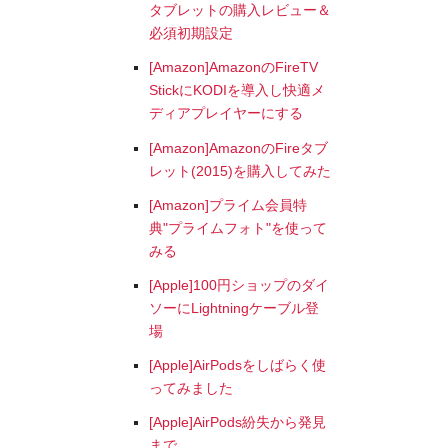
タブレットの購入レビュー＆
必須初期設定
[Amazon]AmazonのFireTV
StickにKODIを導入し快適メ
ディアプレイヤーにする
[Amazon]AmazonのFireタブ
レット(2015)を購入してみた
[Amazon]プライム会員特
典"プライムフォト"を使って
みる
[Apple]100円ショップのダイ
ソーにLightningケーブル登
場
[Apple]AirPodsをしばらく使
ってみました
[Apple]AirPods紛失から発見
まで