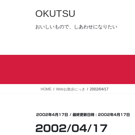
コ
ナ
ン
ビ
OKUTSU
テ
ゲ
ン
ー
おいしいもので、しあわせになりたい
ツ
シ
へ
ョ
ス
ン
キ
に
ッ
移
プ
動
HOME
Webお散歩にっき
2002/04/17
2002年4月17日
/ 最終更新日時 :
2002年4月17日
2002/04/17