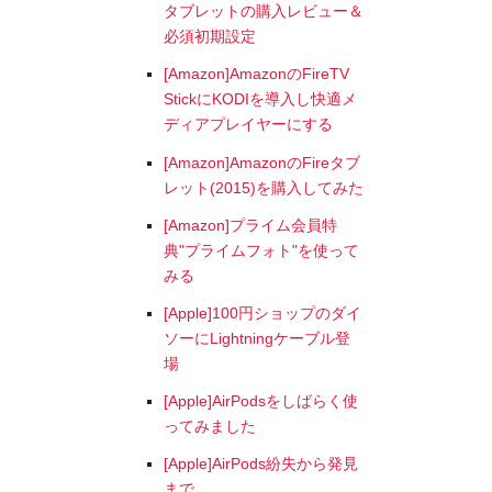
タブレットの購入レビュー＆
必須初期設定
[Amazon]AmazonのFireTV
StickにKODIを導入し快適メ
ディアプレイヤーにする
[Amazon]AmazonのFireタブ
レット(2015)を購入してみた
[Amazon]プライム会員特
典"プライムフォト"を使って
みる
[Apple]100円ショップのダイ
ソーにLightningケーブル登
場
[Apple]AirPodsをしばらく使
ってみました
[Apple]AirPods紛失から発見
まで