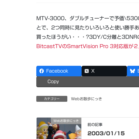
MTV-3000、ダブルチューナーで予価\53
とで、2つ同時に見たりいろいろと使い勝手
買ったほうがい・・・?3DY/C分離と3DN
BitcastTVのSmartVision Pro 3対応
Facebook
X
Copy
Webお散歩にっき
カテゴリー
Webお散歩にっき
前の記事
2003/01/15