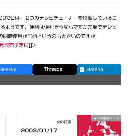
000で2月。 2つのテレビチューナーを搭載しているこ
あるようです、便利は便利そうなんですが差額でテレビ
Rの同時使用が可能というのも大きいのですが。 ・
版が２月発売予定に
]]>
Threads
Bluesky
Hatena
Webお散歩にっき
次の記事
2003/01/17