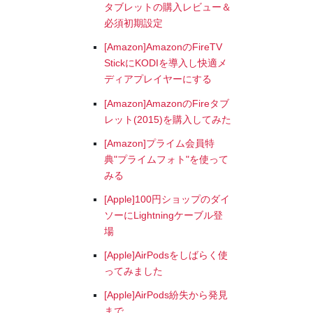
タブレットの購入レビュー＆
必須初期設定
[Amazon]AmazonのFireTV
StickにKODIを導入し快適メ
ディアプレイヤーにする
[Amazon]AmazonのFireタブ
レット(2015)を購入してみた
[Amazon]プライム会員特
典"プライムフォト"を使って
みる
[Apple]100円ショップのダイ
ソーにLightningケーブル登
場
[Apple]AirPodsをしばらく使
ってみました
[Apple]AirPods紛失から発見
まで