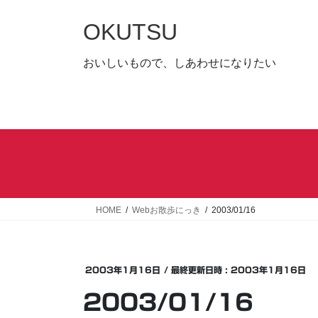
コ
ナ
ン
ビ
OKUTSU
テ
ゲ
ン
ー
おいしいもので、しあわせになりたい
ツ
シ
へ
ョ
ス
ン
キ
に
ッ
移
プ
動
HOME
Webお散歩にっき
2003/01/16
2003年1月16日
/ 最終更新日時 :
2003年1月16日
2003/01/16