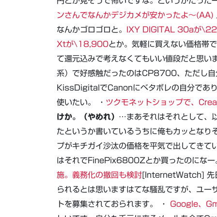
円とか見そうで怖いですな。というかたった一
ンさんでなんかデジカメが安かったよ～(AA)
なんかゴロゴロと。
IXY DIGITAL 30aが\2
Xtが\18,900
とか。気軽に買えない価格帯で
て還元込みで考えなくてもいい値段だと思いま
系）で好感触だったのはCP8700、ただし自分
KissDigitalでCanonにベタボレの自
使いたい。 ・
ツクモネットショップで、Creati
けか。（やめれ）
…まあそれはそれとして、
たというか書いているうちに俺もカッとなり
プがキチガイ沙汰の価格を平気で出してきて
はそれでFinePix6800Zとか買ったのになー
施。義務化の撤回も検討
[InternetWa
られるとは思いますはてな騒乱ですが、ユー
トを募集されておられます。 ・
Google、