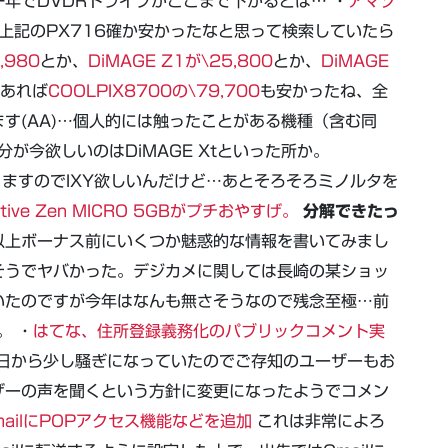
年でDVDRドライブがここまで下がるとは… ・
アマゾ
上記のPX716確か安かったなと思って検索していたら
2,980
とか、
DiMAGE Z1が\25,800
とか、
DiMAGE
あれば
COOLPIX8700の\79,700
も安かったね、全
す(AA)…個人的には触ったことがある機種（含む同
が今欲しいのはDiMAGE Xtといった所か。
分でありますのでIXY欲しいんだけど…あとそろそろミノルタを
ve Zen MICRO 5GBがプチおやすげ。
分解できたっ
以上ボーナス前にいくつか魅惑的な情報を書いてみまし
そうでヤバかった。デジカメに関しては長崎の某ショッ
いたのですが今年はなんも無さそうなので残念至極…前
。 ・
はてな、住所登録義務化のパブリックコメント実
tch] 先日から少し騒ぎになっていたのでご存知のユーザーもお
ザーの声を聞くという方針に変更になったようでコメン
GmailにPOPアクセス機能などを追加
これは非常によろ