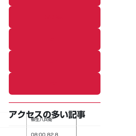
着ぐるみ
めし
ふろ
ねこ
アクセスの多い記事
柳生八兵衛
08:00 82.8