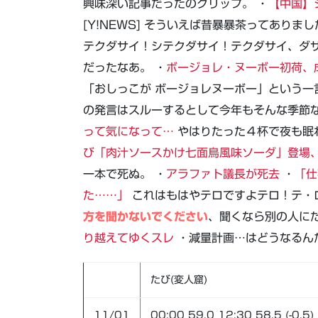
興味深い記事だったのクリップ。 ・
【中国】
[Y!NEWS] そういえば昔暴暴茶ってあり
テクダサイ！シテクダサイ！テクダサイ、ダ
だったなあ。 ・
ボージョレ・ヌーボー初荷、
「おしっこが ボージョレヌーボー」という一
の発言はスルーするとして今年もそんな季節な
って気になって…
やはりたった４杯で夜も眠
び「肉汁ソースかけ七面鳥風味ソーダ」登場
一本で死ぬ。 ・
アラファト議長が死去
・
「仕
た……」
これはもはやテロですよテロ！テ・
方を聞かないでください
、聞くなら別の人にだ
り越えてゆくスレ
・減量計画…はどうなるん
たび(変人窟)
11/01
00:00 59.0 12:30 58.5 (-0.5)