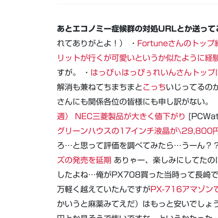
あとエコノミー症候群の対処URLとか送って
れてありがとよ！） ・
Fortuneさんのトッ
リットが行くが可愛いというか似たように経
すが。 ・
はっぴぃはっぴぅれいんさんトップ
解消も兼ねてちまちまと
こっち
いじってるの
さんにも関係各位の皆様にも申し訳がない。 
週） NEC三菱製品が大きく値下がり
[PCWa
グリーンハウスの17インチ液晶が\29,80
ろ…と思って評価を調べてみたら…うーん？？
ズの発売を延期
ありゃー、楽しみにしてたの
したよね…俺がPX708買った当時って長崎
万軽く越えていたんですが
PX-716アマゾンで
かいうと麻薬みてえだ）はもっと安いでしょう