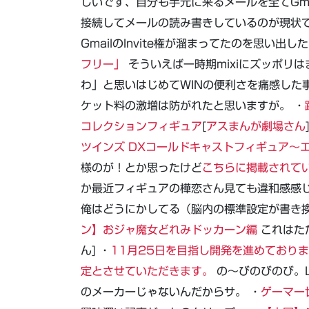
しいです、自分も手元に来るメールを全てGma
接続してメールの読み書きしているのが現状
GmailのInvite権が溜まってたのを思い出した
フリー」
そういえば一時期mixiにズッポリ
わ」と思いはじめてWINの便利さを痛感した
ケット料の激増は防がれたと思いますが。 ・
コレクションフィギュア
[
アスまんが劇場さん
ツインズ DXコールドキャストフィギュア～エ
様のが！とか思ったけど
こちらに掲載されて
か最近フィギュアの樺恋さん見ても違和感感
俺はどうにかしてる（脳内の標準設定が書き換
ン】おジャ魔女どれみドッカーン編
これはた
ん] ・
11月25日を目指し開発を進めておりまし
定とさせていただきます。
の～びのびのび。L
のメーカーじゃないんだからサ。 ・
ゲーマー