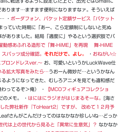
ilに転送するように設定した上で、出先ではGmailに
であります…ますます便利になりますなァ。そういえば
… ・
ボーダフォン、パケット定額サービス「パケット
はまっていた時期に「あー、こら定額制にしないと死ぬ
事がありました。結局「適度に」やるという選択肢でパ
躍動感あふれる造形で「舞-HiME」を再現 舞-HiME
]
スパッツ成分確認。
それだけで、よし。
・
おねがい☆
プロンドレスver.～
お、可愛いというかLuckWave仕
いる拡大写真をみたら…
うおーん微妙だ…というかなん
じるようになってきた、むしろアニメを見ても違和感だ
わってるぞ＞俺） ・
【MCOフィギュアコレクショ
だのメモ。 ・
はにはにラジオがはじまるそーな。
[海さ
た弊社新作『ToHeart2』ですが、 改めて１２月予
eafさんがこんだけってのはなかなか珍しいね…どっか
世代は上の世代から見ると「異常に生意気」？
なかなか