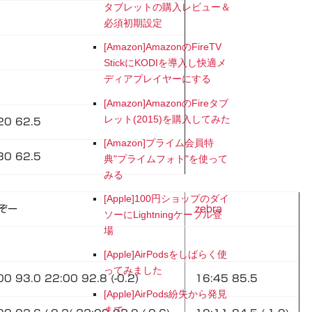
タブレットの購入レビュー＆
必須初期設定
[Amazon]AmazonのFireTV
StickにKODIを導入し快適メ
ディアプレイヤーにする
[Amazon]AmazonのFireタブ
レット(2015)を購入してみた
20 62.5
[Amazon]プライム会員特
30 62.5
典"プライムフォト"を使って
みる
[Apple]100円ショップのダイ
ぞー
zebra
ソーにLightningケーブル登
場
[Apple]AirPodsをしばらく使
ってみました
00 93.0 22:00 92.8 (-0.2)
16:45 85.5
[Apple]AirPods紛失から発見
まで