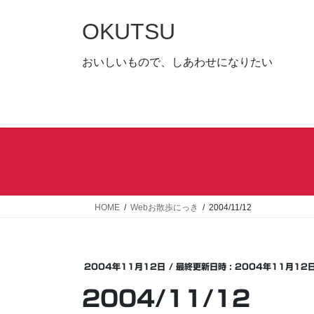
コ
ナ
ン
ビ
OKUTSU
テ
ゲ
ン
ー
おいしいもので、しあわせになりたい
ツ
シ
へ
ョ
ス
ン
キ
に
ッ
移
プ
動
HOME
Webお散歩にっき
2004/11/12
2004年11月12日
/ 最終更新日時 :
2004年11月12
2004/11/12