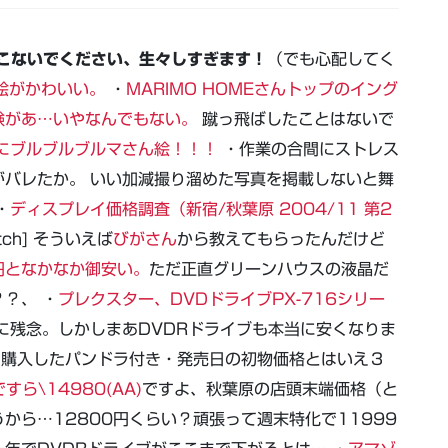
こないでください、生々しすぎます！
（でも心配してく
プ絵がかわいい。
・
MARIMO HOMEさんトップのイング
験があ…いやなんでもない。
蹴っ飛ばしたことはないで
にブルブルブルマさん絵！！！
・作業の合間にストレス
がバレたか。 いい加減撮り溜めた写真を掲載しないと舞
・
ディスプレイ価格調査（新宿/秋葉原 2004/11 第2
tch] そういえば
びがさん
から教えてもらったんだけど
0円となかなか御安い。
ただ正直グリーンハウスの液晶だ
？、 ・
プレクスター、DVDドライブPX-716シリー
に残念。しかしまあDVDRドライブも本当に安くなりま
で購入したパンドラ付き・発売日の初物価格とはいえ３
すら\14980(AA)
ですよ、秋葉原の店頭末端価格（と
から…12800円くらい？頑張って週末特化で11999