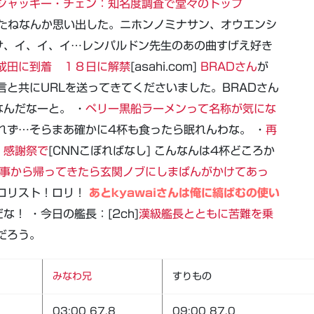
ジャッキー・チェン：知名度調査で堂々のトップ
ましたねなんか思い出した。ニホンノミナサン、オウエンシ
サ、イ、イ、イ…レンパルドン先生のあの曲すげえ好き
成田に到着 １８日に解禁
[asahi.com]
BRADさん
が
言と共にURLを送ってきてくださいました。BRADさん
んだなーと。 ・
ペリー黒船ラーメンって名称が気にな
れず…そらまあ確かに4杯も食ったら眠れんわな。 ・
再
、感謝祭で
[CNNこぼればなし] こんなんは4杯どころか
事から帰ってきたら玄関ノブにしまぱんがかけてあっ
ロリスト！ロリ！
あとkyawaiさんは俺に縞ぱむの使い
な！ ・今日の艦長：[2ch]
漢級艦長とともに苦難を乗
だろう。
みなわ兄
すりもの
03:00 67.8
09:00 87.0