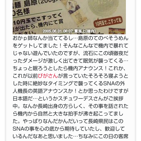
おかｐ師なんか当ててるし…
島原のてのべそうめん
をゲットしてました！そんなこんなで機内で暴れて
じゃない遊んでいたのですが、流石にこの頃徹夜だ
ったダメージが激しく出てきて眠気が襲ってくる…
ちょっと眠ろうとしたら機内アナウンス！これか、
これが以前
びがさん
が言っていたそろそろ寝ようと
した時に絶妙なタイミングで襲ってくるSNAの外
人機長の英語アナウンスか！とか思ったわけですが
日本語だ…というかスチュワーデスさんがご挨拶
中。なんか長崎出身の方らしく、その事を話された
ら機内から自然と大きな拍手が沸き起こってまし
た。やっぱりなんだかんだいって長崎県民はこの
SNAの事を心の底から期待していたし、歓迎して
いるんだなあと思いました…ちなみにこの日の客席