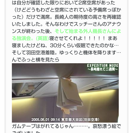
は自分が確認した限りにおいて2席空席があった
（けどどうもわざと空席にされている予備席っぽか
った）だけで満席。長崎人の期待度の高さを再確認
いたしました。そんなわけでスッチーさんのアナウ
ンスが終わった後、
そして始まる外人機長さんによ
る独演会。(英語)
寝させてくれよ！！！！！
まあ
寝ましたけどね、30分くらい仮眠できたのかな…
そして羽田空港着陸。ゆっくりと機体を降ります…
んでふっと横を見たら
ガムテープはがれてるじゃん………。哀愁漂う絵で