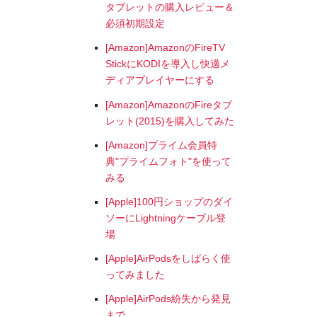
タブレットの購入レビュー＆
必須初期設定
[Amazon]AmazonのFireTV
StickにKODIを導入し快適メ
ディアプレイヤーにする
[Amazon]AmazonのFireタブ
レット(2015)を購入してみた
[Amazon]プライム会員特
典"プライムフォト"を使って
みる
[Apple]100円ショップのダイ
ソーにLightningケーブル登
場
[Apple]AirPodsをしばらく使
ってみました
[Apple]AirPods紛失から発見
まで