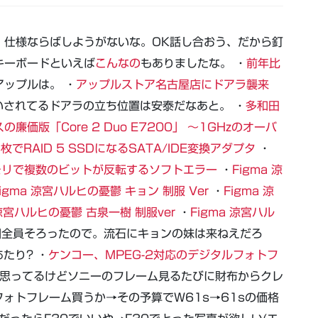
明 仕様ならばしようがないな。OK話し合おう、だから釘
キーボードといえば
こんなの
もありましたな。 ・
前年比
ップルは。 ・
アップルストア名古屋店にドアラ襲来
されてるドアラの立ち位置は安泰だなあと。 ・
多和田
価版「Core 2 Duo E7200」 ～1GHzのオーバ
枚でRAID 5 SSDになるSATA/IDE変換アダプタ
・
メモリで複数のビットが反転するソフトエラー
・
Figma 涼
Figma 涼宮ハルヒの憂鬱 キョン 制服 Ver
・
Figma 涼
 涼宮ハルヒの憂鬱 古泉一樹 制服ver
・
Figma 涼宮ハル
団全員そろったので。流石にキョンの妹は来ねえだろ
たり? ・
ケンコー、MPEG-2対応のデジタルフォトフ
と思ってるけどソニーのフレーム見るたびに財布からクレ
ォトフレーム買うか→その予算でW61s→61sの価格