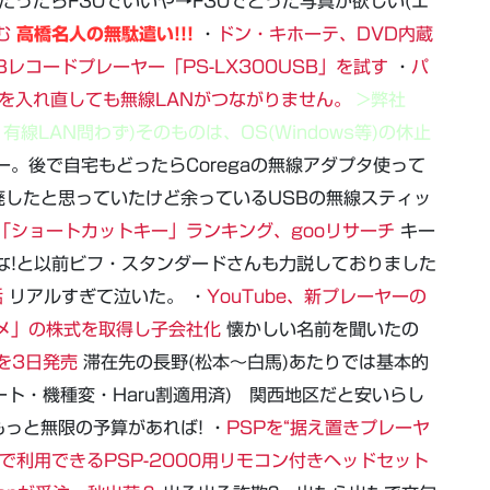
う→だったらF30でいいや→F30でとった写真が欲しい(エ
む
高橋名人の無駄遣い!!!
・
ドン・キホーテ、DVD内蔵
Bレコードプレーヤー「PS-LX300USB」を試す
・
パ
源を入れ直しても無線LANがつながりません。
>弊社
・有線LAN問わず)そのものは、OS(Windows等)の休止
ー。後で自宅もどったらCoregaの無線アダプタ使って
したと思っていたけど余っているUSBの無線スティッ
「ショートカットキー」ランキング、gooリサーチ
キー
な!と以前ビフ・スタンダードさんも力説しておりました
話
リアルすぎて泣いた。 ・
YouTube、新プレーヤーの
メ」の株式を取得し子会社化
懐かしい名前を聞いたの
」を3日発売
滞在先の長野(松本～白馬)あたりでは基本的
ート・機種変・Haru割適用済) 関西地区だと安いらし
っと無限の予算があれば! ・
PSPを“据え置きプレーヤ
peで利用できるPSP-2000用リモコン付きヘッドセット