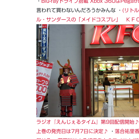
・
Blu-rayドライブ搭載 Xbox 360はPeg
言われて買わないんだろうかみんな ・
(リト
ル・サンダースの「メイドコスプレ」 ＫＦ
ラジオ『えんじぇるタイム』第9回配信開始♪(Tw
上巻の発売日は7月7日に決定♪
・
落合祐里