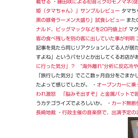
載せる
・
藤田咲による初音ミクのモノマネ(徒
姫（タマちゃん）」サンプルレビュー
タマち
黒の豚骨ラーメン大盛り」試食レビュー
またG
ナルド、ビッグマックなどを20円値上げ
マク
客の食べ残しを別の客に出していた事が判明
記事を見たら同じリアクションしてる人が居
すよね」というパセリとか出してくるお店があ
に行った気分」？ “海外離れ”分析に反応冷
「旅行した気分」でここ数ヶ月自分をごまか
たよって感じでしたが。 ・
オープンカーに乗
われ激怒 「脳みそ出すぞ」と金属バットで
うカテゴライズでよろしいか。 ・
カード無断
長崎地裁
・
行政主催の音楽祭で、出演予定の