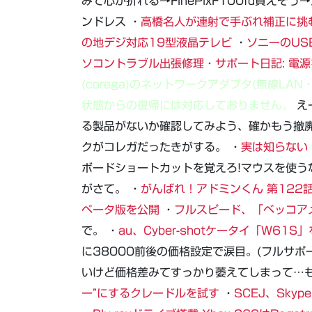
みて心が折れる→FinePixF100fd買えそ
ンドレス ・
高橋名人が連射で手ぶれ補正に挑
の地デジ対応19型液晶テレビ
・
ソニーのUS
ソコントラブル出張修理・サポート日記: 電
(corega)のネットワークアダプタ(無線LAN
状態からの復帰には対応しておりません。
え
る製品がないか確認してみよう、確かもう撤廃
クがコレガだったきがする。 ・
実は知らない
ボードショートカットを覚えろ!マウスを使う
がさて。 ・
がんばれ！アドミンくん 第122
ベータ版を公開
・
フルスピード、「ベッコア
で。 ・
au、Cyber-shotケータイ「W61S
に38000前後の価格設定で涙目。(フルサポ
いけど価格差みてすっかり萎えてしまって…も
ー”にするクレードルを試す
・
SCEJ、Sky