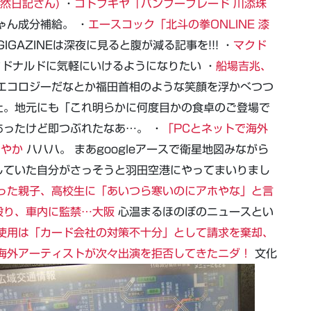
然日記さん)
・
コトブキヤ「バンブーブレード 川添珠
ゃん成分補給。 ・
エースコック「北斗の拳ONLINE 漆
IGAZINEは深夜に見ると腹が減る記事を!!! ・
マクド
ドナルドに気軽にいけるようになりたい ・
船場吉兆、
エコロジーだなとか福田首相のような笑顔を浮かべつつ
た。地元にも「これ明らかに何度目かの食卓のご登場で
ったけど即つぶれたなあ…。 ・
「PCとネットで海外
ややか
ハハハ。 まあgoogleアースで衛星地図みながら
していた自分がさっそうと羽田空港にやってまいりまし
った親子、高校生に「あいつら寒いのにアホやな」と言
殴り、車内に監禁…大阪
心温まるほのぼのニュースとい
使用は「カード会社の対策不十分」として請求を棄却、
海外アーティストが次々出演を拒否してきたニダ！
文化