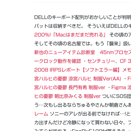
DELLのキーボード配列がおかしいことが判
バットは収納すべきだ。 そういえばDELLの
200％!「Macはまだまだ売れる」
その頃のア
そしてその頃の名古屋では。もう「襲来」扱い
新也のニューアイテム診断室 45nmプロセスの廉
ークロック動作を確認
・
センチュリー、CF 3
2008 IRPSレポート【ソフトエラー編】
宮ハルヒの憂鬱 涼宮ハルヒ 制服Ver(AA)
・
宮ハルヒの憂鬱 長門有希 制服ver
・
Figma
ヒの憂鬱 朝比奈みくる 制服ver
ついにSOS
う…次もし出るならちゅるやさんか朝倉さんあ
レーム
ソニーのアレが出る前でなければ…!
カ出すんだけど冷静になって買わない日々、フ