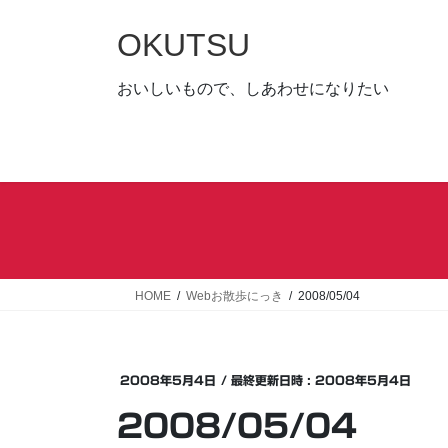
コ
ナ
ン
ビ
OKUTSU
テ
ゲ
ン
ー
おいしいもので、しあわせになりたい
ツ
シ
へ
ョ
ス
ン
キ
に
ッ
移
プ
動
HOME
Webお散歩にっき
2008/05/04
2008年5月4日
/ 最終更新日時 :
2008年5月4日
2008/05/04