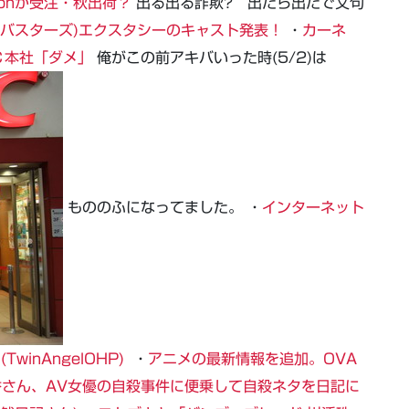
atronが受注・秋出荷？
出る出る詐欺? 出たら出たで文句
ルバスターズ)エクスタシーのキャスト発表！
・
カーネ
Ｃ本社「ダメ」
俺がこの前アキバいった時(5/2)は
もののふになってました。 ・
インターネット
inAngelOHP)
・
アニメの最新情報を追加。OVA
香さん、AV女優の自殺事件に便乗して自殺ネタを日記に