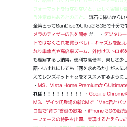
り、結果としてカードとカードリーダーの双方
フォーマットを行なわないと、正しく容量が認
う注意点もあるとのこと。
流石に怖いからい
全策とってSanDiscのUltra2-8GBで十
メラのティザー広告を開始
だ。 ・
デジタル一
トではなくこれを買うべし) – キャズムを超
なり単焦点や高倍率ズーム、外付けストロボ
も理解するし納得。便利な高倍率、楽しさ少
語…いずれにしても「何を求めるか」が人に
えてレンズキット＋αをオススメするように
・
MS、Vista Home PremiumからUlt
れば！！！！！！！！！
・
Google Ch
MS、ゲイツ氏登場の新CMで「Mac君とパ
コ動で“育つ”香港の歌姫
・
iPhone 3Gの
ーフェースの特許を出願、実現するとえらい