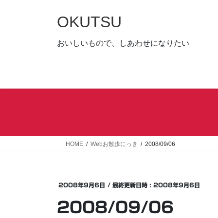
コ
ナ
ン
ビ
OKUTSU
テ
ゲ
ン
ー
おいしいもので、しあわせになりたい
ツ
シ
へ
ョ
ス
ン
キ
に
ッ
移
プ
動
HOME
Webお散歩にっき
2008/09/06
2008年9月6日
/ 最終更新日時 :
2008年9月6日
2008/09/06