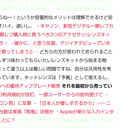
を壊してしまった」と話している。また、「PSP上で
識されないことがある」（BLESS 秋葉原本店）とい
らねー！というか容量的なメリットは理解できるけど安
分ですハイ。速いし。 ・
キヤノン、新型デジタル一眼レフカ
眼レフ購入時に買うべき3つのアクセサリ(レンズキッ
えろ！
・
確かに、と思う反面、デジイチデビューでいき
を買ってしまうと…
どちらの方が言われておられること
しずつ味わってもらいたいレンズキットから始まる物
よって違う以上は難しい問題ですね、自分は汎用性を考
しています。キットレンズは「予備」として使えるし。
imateへの優待アップグレード販売
それを最初から売ってい
romeの利用規約が改訂、一部ユーザーからの批判受けて
・
ソコン君」に反撃
・
「日本人が優しすぎるから」――ニ
販売台数は実質「敗戦」状態か
・
Appleが新たな入力インタ
ことに？
>つまりこれがすべて実現した場合、iPhoneや