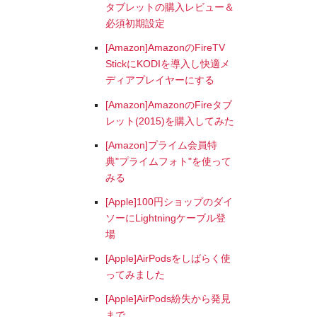
タブレットの購入レビュー＆
必須初期設定
[Amazon]AmazonのFireTV
StickにKODIを導入し快適メ
ディアプレイヤーにする
[Amazon]AmazonのFireタブ
レット(2015)を購入してみた
[Amazon]プライム会員特
典"プライムフォト"を使って
みる
[Apple]100円ショップのダイ
ソーにLightningケーブル登
場
[Apple]AirPodsをしばらく使
ってみました
[Apple]AirPods紛失から発見
まで