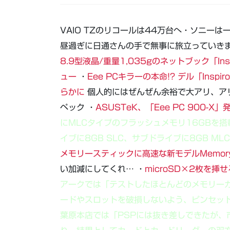
VAIO TZのリコールは44万台へ・ソニーは
昼過ぎに日通さんの手で無事に旅立っていきま
8.9型液晶/重量1,035gのネットブック「Inspir
ュー
・
Eee PCキラーの本命!? デル「Inspiro
らかに
個人的にはぜんぜん余裕で大アリ、ア
ペック ・
ASUSTeK、「Eee PC 900-
にMLCタイプのフラッシュメモリ16GBを
イブに8GB SLC、サブドライブに8GB M
メモリースティックに高速な新モデルMemory Sti
い加減にしてくれ… ・
microSD×2枚を挿
アークでは「テストしたほとんどのメモリーカ
ードやスロットを破損しないよう、ピンセット
葉原本店では「PSPには抜き差しできたが、