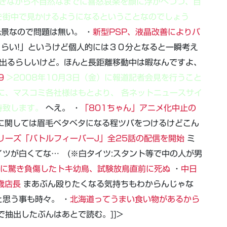
つぶやきながら不自然なまでに喜怒哀楽を顔に浮かべつつ、目
を街中で見かけるようになるということなのでしょう
光景なので問題は無い。 ・
新型PSP、液晶改善によりバ
らい!」というけど個人的には３０分となると一瞬考え
リ出るらしいけど。ほんと長距離移動中は暇なんですよ、
9
>2008年10月3日（金）に報道記者会見を行うこと
様に、マスコミ各社様はもとより、 各ネットニュースサイ
待致します。
へえ。 ・
「801ちゃん」アニメ化中止の
に関しては眉毛ベタベタになる程ツバをつけるけどこん
リーズ「バトルフィーバーJ」全25話の配信を開始
ミ
ツが白くてな… (※白タイツ:スタント等で中の人が男
に驚き負傷したトキ幼鳥、試験放鳥直前に死ぬ
・
中日
歳店長
まあぶん殴りたくなる気持ちもわからんじゃな
思う事も時々。 ・
北海道ってうまい食い物があるから
抽出したぶんはあとで読む。]]>