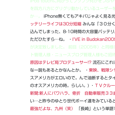
iPod touchに向かってブツブツ何かを
を四方八方にグリグリ動かしているユーザー
か…。
iPhone無くてもアキバじゃよく見る
ッテリーライフは30分短縮
みんな「３０分く
込んでしまった、8-10時間の大容量バッテ
ただひたすら…ね。 ・
I’VE in Budokan200
が決定致しました。 前回（2005年）と同
ト管理人様・ニュースブログ管理人様もご招
原因はテレビ局プロデューサー!?
流石にこれ
な一説もあるとかなんとか。 ・
東映、戦隊シ
スアメリカがエロいので。んで油断するとタイ
のオスアメリカの時。らしい。) ・
ＴＶクルー
新聞:新人にパワハラ、骨折 自動車販売３３
い…と昨今のゆとり世代ボーイ達をみていると
最強だよな、九州（笑）
「長崎」という単語で