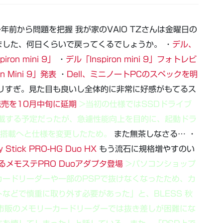
一年前から問題を把握 我が家のVAIO TZさんは金曜日の
した、何日くらいで戻ってくるでしょうか。 ・
デル、
on mini 9」
・
デル「Inspiron mini 9」フォトレビ
n Mini 9」発表
・
Dell、ミニノートPCのスペックを明
リすぎ。見た目も良いし全体的に非常に好感がもてるス
X」発売を10月中旬に延期
>当初の仕様ではSSDドライブ
搭載する予定だったが、急遽性能向上を目的に、起動ドラ
LC搭載へと仕様を変更したため。
また無茶しなさる… ・
ck PRO-HG Duo HX
もう流石に規格増やすのい
せるメモステPRO Duoアダプタ登場
>パソコンショップ
ードリーダーや一部のPSPで抜けなくなったため、カ
などで慎重に取り外す必要があった」と、BLESS 秋
市販のメモリーカードリーダーでは抜き差しが困難にな