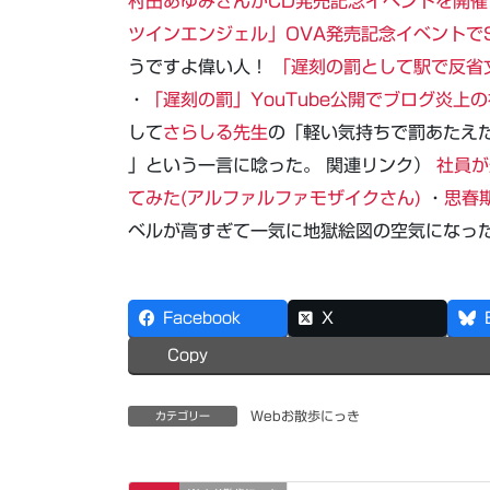
村田あゆみさんがCD発売記念イベントを開催
ツインエンジェル」OVA発売記念イベントで
うですよ偉い人！
「遅刻の罰として駅で反省文
・
「遅刻の罰」YouTube公開でブログ炎
して
さらしる先生
の「軽い気持ちで罰あたえ
」という一言に唸った。 関連リンク）
社員が
てみた(アルファルファモザイクさん)
・
思春
ベルが高すぎて一気に地獄絵図の空気になった
Facebook
X
Copy
Webお散歩にっき
カテゴリー