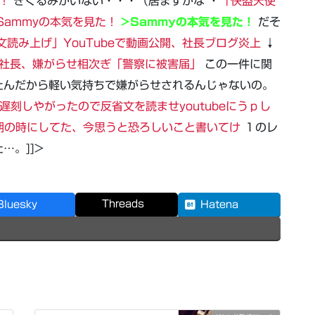
！
きぐるみがいない・・・（居ますがな ・
「快盗天使
Sammyの本気を見た！
>Sammyの本気を見た！
だそ
読み上げ」YouTubeで動画公開、社長ブログ炎上
↓
上の社長、嫌がらせ相次ぎ「警察に被害届」
この一件に関
たんだから軽い気持ちで嫌がらせされるんじゃないの。
遅刻しやがったので反省文を読ませyoutubeにうｐし
期の時にしてた、今思うと恐ろしいこと書いてけ
１のレ
…。]]>
Threads
Bluesky
Hatena