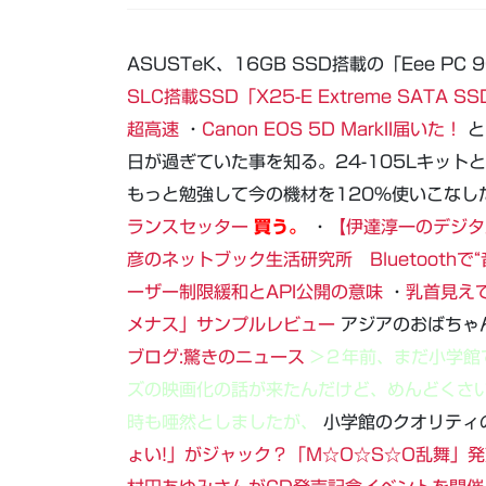
ASUSTeK、16GB SSD搭載の「Eee PC 9
SLC搭載SSD「X25-E Extreme SAT
超高速
・
Canon EOS 5D MarkII届いた！
と
日が過ぎていた事を知る。24-105Lキッ
もっと勉強して今の機材を120%使いこなし
ランスセッター
買う。
・
【伊達淳一のデジタル
彦のネットブック生活研究所 Bluetoothで
ーザー制限緩和とAPI公開の意味
・
乳首見えて
メナス」サンプルレビュー
アジアのおばちゃ
ブログ:驚きのニュース
>２年前、まだ小学館
ズの映画化の話が来たんだけど、めんどくさい
時も唖然としましたが、
小学館のクオリティ
ょい!」がジャック？「M☆O☆S☆O乱舞」