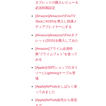
タブレットの購入レビュー＆
必須初期設定
[Amazon]AmazonのFireTV
StickにKODIを導入し快適メ
ディアプレイヤーにする
[Amazon]AmazonのFireタブ
レット(2015)を購入してみた
[Amazon]プライム会員特
典"プライムフォト"を使って
みる
[Apple]100円ショップのダイ
ソーにLightningケーブル登
場
[Apple]AirPodsをしばらく使
ってみました
[Apple]AirPods紛失から発見
まで