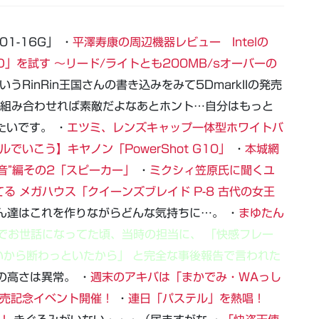
01-16G」 ・
平澤寿康の周辺機器レビュー Intelの
A SSD」を試す ～リード/ライトとも200MB/sオーバーの
いうRinRin王国さんの書き込みをみて5DmarkIIの発売
トと組み合わせれば素敵だよなあとホント…自分はもっと
たいです。 ・
エツミ、レンズキャップ一体型ホワイトバ
でいこう】キヤノン「PowerShot G10」
・
本城網
“音”編その2「スピーカー」
・
ミクシィ笠原氏に聞くユ
る メガハウス「クイーンズブレイド P-8 古代の女王
ん達はこれを作りながらどんな気持ちに…。 ・
まゆたん
でお世話になってた頃、当時の担当に、 「快感フレー
から断わっといたから」 と完全な事後報告で言われた
の高さは異常。 ・
週末のアキバは「まかでみ・WAっし
発売記念イベント開催！
・
連日「パステル」を熱唱！