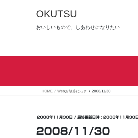
コ
ナ
ン
ビ
OKUTSU
テ
ゲ
ン
ー
おいしいもので、しあわせになりたい
ツ
シ
へ
ョ
ス
ン
キ
に
ッ
移
プ
動
HOME
Webお散歩にっき
2008/11/30
2008年11月30日
/ 最終更新日時 :
2008年11月30
2008/11/30