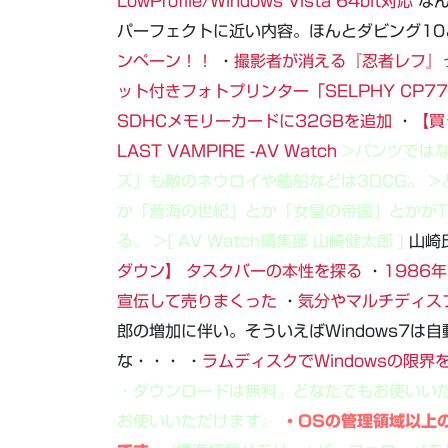
LowProfile/Windows Vista 64bit対応
なん
パーフェクトに近い内容。ほんとダビング10
ンペーン！！
・
撮影者が消える『忍者レフ』
ット付きフォトプリンター「SELPHY CP7
SDHCメモリーカードに32GBを追加
・
【買っ
LAST VAMPIRE -AV Watch
>パンツでは
ズ」も敵のネウロイや艦船などは3DCG。
>
か「蒼海の世紀」とか「女皇の帝国」とかが
る。
>[ AV Watch編集部 山崎健太郎 ]
山崎
ダウン】 タスクバーの本性を探る
・
1986
宣伝して売りまくった
・
気分やマルチディス
郎の増加に伴い。そういえばWindows7は
な・・・ ・
ラムディスクでWindowsの限界
・ダウンロードは無料。どなたでもお使いいた
お使いいただけます。
・OSの管理領域以上