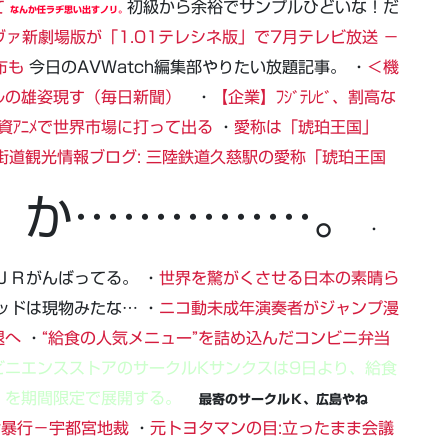
て
初級から余裕でサンプルひどいな！だ
なんか任ラヂ思い出すノリ。
ヱヴァ新劇場版が「1.01テレシネ版」で7月テレビ放送 －
布も
今日のAVWatch編集部やりたい放題記事。 ・
＜機
ルの雄姿現す（毎日新聞）
・
【企業】ﾌｼﾞﾃﾚﾋﾞ、割高な
資ｱﾆﾒで世界市場に打って出る
・
愛称は「琥珀王国」
街道観光情報ブログ: 三陸鉄道久慈駅の愛称「琥珀王国
、か……………。
・
ＪＲがんばってる。 ・
世界を驚がくさせる日本の素晴ら
ッドは現物みたな… ・
ニコ動未成年演奏者がジャンプ漫
退へ
・
“給食の人気メニュー”を詰め込んだコンビニ弁当
ビニエンスストアのサークルKサンクスは9日より、給食
』を期間限定で展開する。
最寄のサークルＫ、広島やね
女暴行－宇都宮地裁
・
元トヨタマンの目:立ったまま会議