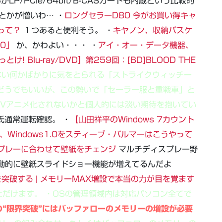
かLP/PCIe/64bit/B-CASカードも内蔵という比較的
とかが憎いわ… ・
ロングセラーD80 今がお買い得キャ
って？
１つあると便利そう。 ・
キヤノン、収納バスケ
70」
か、かわよい・・・ ・
アイ・オー・データ機器、
とけ! Blu-ray/DVD】第259回：[BD]BLOOD THE
ない何かばかりに気をとられる「ストライクウィッチー
どうでもいいが、この勢いで「セーラー服と重戦車」と
TVアニメ化されないかと個人的には淡い期待を抱いてい
氏通常運転確認。 ・
【山田祥平のWindows 7カウント
年、Windows1.0をスティーブ・バルマーはこうやって
プレーに合わせて壁紙をチェンジ
マルチディスプレー野
自動的に壁紙スライドショー機能が増えてるんだよ
を突破する | メモリーMAX増設で本当の力が目を覚ます
だけます。 ・OSの管理領域内は対応パソコン全てで
の“限界突破”にはバッファローのメモリーの増設が必要