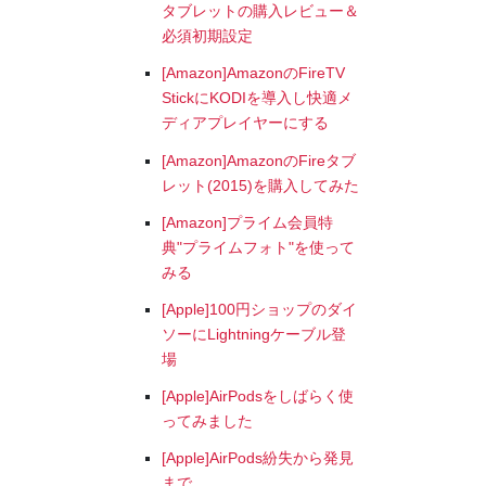
タブレットの購入レビュー＆
必須初期設定
[Amazon]AmazonのFireTV
StickにKODIを導入し快適メ
ディアプレイヤーにする
[Amazon]AmazonのFireタブ
レット(2015)を購入してみた
[Amazon]プライム会員特
典"プライムフォト"を使って
みる
[Apple]100円ショップのダイ
ソーにLightningケーブル登
場
[Apple]AirPodsをしばらく使
ってみました
[Apple]AirPods紛失から発見
まで