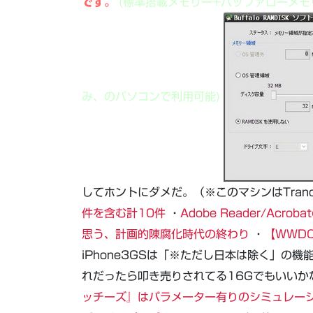
です。
(標準搭載メモリー+バッファローメ
み、のパソコンで利用可能)
してホントにダメだ。（※このマシンはTranc
件を含む計10件
・
Adobe Reader/Ac
思う、計画的陳腐化時代の終わり
・
【WWDC
iPhone3GSは「※ただし日本は除く」の
れだったら叩き売りされてる16Gでもいいかな
ッチーズ』はパラメーター有りのシミュレー