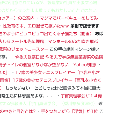
座席が用意されているが、製造業の社員が出張する場
なのだから立ったまま乗ってもおかしいことではない。
台ツアー）のご案内
・
マグマでバーベキューをしてみ
・
性教育の本、エロ過ぎて抜いたｗｗ
余裕で抜きます
きのようにピョコピョコ出てくる子猫たち（動画）
あば
火し６メートル先に爆風 マンホールのふた吹き飛ぶ
…驚愕のジェットコースター
この手の絶叫マシーン嫌い
存。 ・
やる夫観察日記 やる夫で学ぶ無農薬野菜の危険
男子トイレの個室がなかなか空かない – Yahoo!知恵
・
いよ」
・
17歳の美少女テニスプレイヤー「巨乳を小さ
画像】17歳の美少女テニスプレイヤー「巨乳を小さく
β）
もったいない！とおもったけど画像みて本当に巨大
常生活には邪魔だよな、、、 ・
宇宙真理学会が１４億
営する宗教法人「宇宙真理学会」（香川県多度津町）
珍
の中身と目的とは?
・
手をつないだら「浮気」が1位
こ