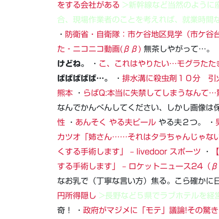
をする会社がある
>新幹線など当然のように
合、現場作業者のことを考えれば、就業時間
・
防衛省・自衛隊：市ケ谷地区見学（市ケ谷
た‐ニコニコ動画(ββ)
無茶しやがって…。 
けどね。
・
こ、これはやりたい…モグラたた
ばばばばば…。
・
排水溝に殺虫剤１０分 引
熊本
・
らばQ:本当に失禁してしまうなんて
なんでかんべんしてください、しかし画像は保
性
・
あんそく やる夫ビール
やる夫２つ。 ・
カツオ「姉さん……それはタラちゃんじゃな
くする手術します」 – livedoor スポーツ
・
【
する手術します」 – ロケットニュース24（
なお乳で（丁寧な言い方）焦る。こら確かに日
円所得隠し
>長野など５県でラブホテルを経
奇！ ・
政府がマジメに「モテ」議論!その驚き