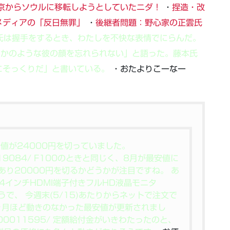
京からソウルに移転しようとしていたニダ！
・
捏造・改
メディアの「反日無罪」
・
後継者問題：野心家の正雲氏
氏は握手をするとき、わたしを不快な表情でにらんだ。
るかのような彼の顔を忘れられない」と語った。藤本氏
にそっくりだ」と書いている。
・おたよりこーなー
最安値が24000円を切っていました。
0000019084/ F100のときと同じく、8月が最安値に
あり20000円を切るかどうかが注目ですね。 あ
24インチHDMI端子付きフルHD液晶モニタ
ようで、 今週末(5/15)あたりからネットで注文で
ヶ月ほど動きのなかった最安値が更新されまし
m/K0000011595/ 定額給付金がいきわたったのと、