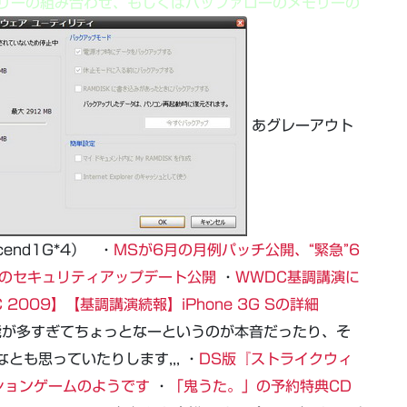
モリーの組み合わせ、もしくはバッファローのメモリーの
あグレーアウト
end1G*4） ・
MSが6月の月例パッチ公開、“緊急”6
robatのセキュリティアップデート公開
・
WWDC基調講演に
 2009】【基調講演続報】iPhone 3G Sの詳細
機能が多すぎてちょっとなーというのが本音だったり、そ
とも思っていたりします,,, ・
DS版『ストライクウィ
ションゲームのようです
・
「鬼うた。」の予約特典CD