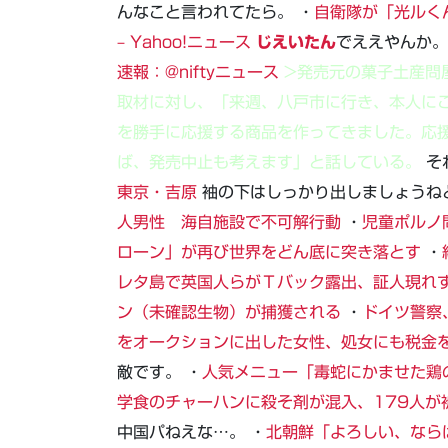
んなこと言われてたら。 ・
自衛隊が「光ルく
– Yahoo!ニュース
じえいたん
でええやんか。
速報：@niftyニュース
>発売元の菓子土産問
取材に対し、「来週、八戸市に行き、本人に
を勝手に応援する商品を作ってきました。応
ば、発売中止も考えます」と話している。
そ
東京・吉原
袖の下はしっかり出しましょうね
人男性 海自施設で不可解行動
・
児童ポルノ
ローン」が再び世界をどん底に突き落とす
・
レタ島で英国人らがＴバック露出、証人現れ
ン（未確認生物）が捕獲される
・
ドイツ警察
をオークションに出した女性、処女にも税金
敵です。 ・
人気メニュー「毒蛇にかませた鶏
学食のチャーハンに殺そ剤が混入、179人が
中国パねえな…。 ・
北朝鮮「よろしい、なら