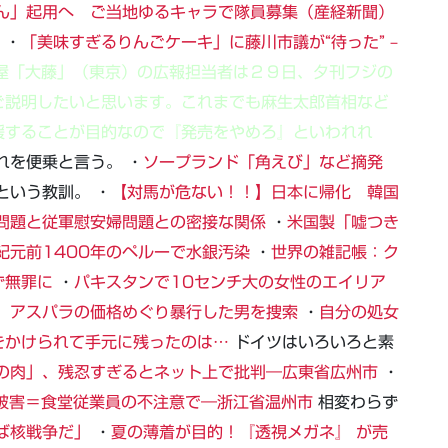
ん」起用へ ご当地ゆるキャラで隊員募集（産経新聞）
 ・
「美味すぎるりんごケーキ」に藤川市議が“待った” –
屋「大藤」（東京）の広報担当者は２９日、夕刊フジの
ご説明したいと思います。これまでも麻生太郎首相など
援することが目的なので『発売をやめろ』といわれれ
れを便乗と言う。 ・
ソープランド「角えび」など摘発
という教訓。 ・
【対馬が危ない！！】日本に帰化 韓国
問題と従軍慰安婦問題との密接な関係
・
米国製「嘘つき
紀元前1400年のペルーで水銀汚染
・
世界の雑記帳：ク
ず無罪に
・
パキスタンで10センチ大の女性のエイリア
、アスパラの価格めぐり暴行した男を捜索
・
自分の処女
をかけられて手元に残ったのは…
ドイツはいろいろと素
の肉」、残忍すぎるとネット上で批判―広東省広州市
・
被害＝食堂従業員の不注意で―浙江省温州市
相変わらず
ば核戦争だ」
・
夏の薄着が目的！『透視メガネ』 が売