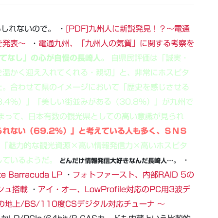
しれないので。 ・
[PDF]九州人に新説発見！？～電通
を発表～
・
電通九州、「九州人の気質」に関する考察を
もてなし」の心が自慢の長崎人。
自県民評価は「誠実・
を温かく迎え入れてくれる・親切」と、非常にホスピタ
た。合わせて県のイメージにおいて「歴史を感じさせる
8.4%）」「美しい街並みがある（30.8%）」が九州で
まって、日本有数の観光県としての高い意識が見られ
れない（69.2%）」と考えている人も多く、ＳＮＳ
。
「魅力的な観光資源×高い情報発信力×高いホスピタ
しているようだ。
・
どんだけ情報発信大好きなんだ長崎人…。
Barracuda LP
・
フォトファースト、内部RAID 5の
ッシュ搭載
・
アイ・オー、LowProfile対応のPC用3波デ
続の地上/BS/110度CSデジタル対応チューナ ～