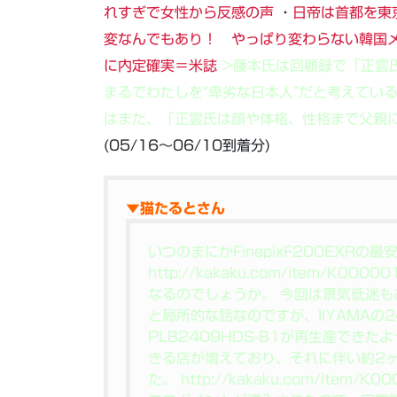
れすぎで女性から反感の声
・
日帝は首都を東
変なんでもあり！ やっぱり変わらない韓国
に内定確実＝米誌
>藤本氏は回顧録で「正雲
まるでわたしを“卑劣な日本人”だと考えてい
はまた、「正雲氏は顔や体格、性格まで父親
(05/16～06/10到着分)
▼猫たるとさん
いつのまにかFinepixF200EXRの
http://kakaku.com/item/K
なるのでしょうか。 今回は景気低迷も
と局所的な話なのですが、IIYAMAの
PLB2409HDS-B1が再生産できた
きる店が増えており、それに伴い約2
た。 http://kakaku.com/ite