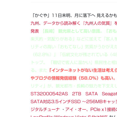
「かぐや」11日未明、月に落下へ 見えるかも
九州、データから読み解く『九州人の気質』
発表
【長崎】 観光県として高い意識。「お
楽天的・気配りがある」などに加えて「客人
リティの高い「おもてなし」気質がうかがえ
（62.8%）」「伝統文化が残されている（4
トップ。 「親切で客人に温かい」県民性と相
る。また
「インターネットがない生活は考えら
やブログの情報発信経験（58.0%）も高い
リティ」が、観光都市・長崎の魅力を下支え
ST32000542AS 2TB SATA Seagate 
SATA対応3.5インチSSD ～256MBキャ
ジタルチューナ
・
アイ・オー、PCIe x1接