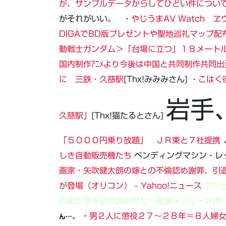
が、サンプルデータからしてひどい件につい
がそれがいい。 ・
やじうまAV Watch 
DIGAでBD版プレゼントや聖地巡礼マップ配
動戦士ガンダム＞「台場に立つ」１８メート
国内制作ｱﾆﾒより今後は中国と共同制作共同出
に 三鉄・久慈駅
[Thx!みみみさん] ・
こはく
岩手
久慈駅」
[Thx!猫たるとさん]
「５０００円乗り放題」 ＪＲ東と７社提携
しき自動販売機たち
ベンディングマシン・レ
画家・矢吹健太朗の嫁との不倫認め謝罪、引
が登場（オリコン） – Yahoo!ニュース
コン
のおかずを詰め合わせた『給食メニュー弁当
・
男２人に懲役２７～２８年＝８人婦
ん…。