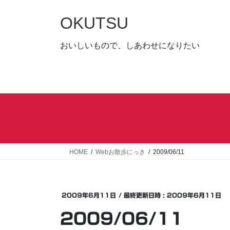
コ
ナ
ン
ビ
OKUTSU
テ
ゲ
ン
ー
おいしいもので、しあわせになりたい
ツ
シ
へ
ョ
ス
ン
キ
に
ッ
移
プ
動
HOME
Webお散歩にっき
2009/06/11
2009年6月11日
/ 最終更新日時 :
2009年6月11日
2009/06/11