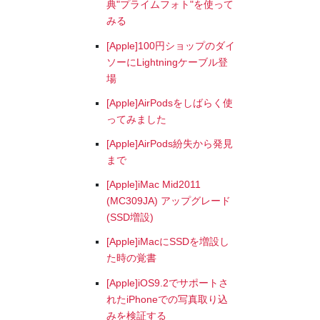
典"プライムフォト"を使って
みる
[Apple]100円ショップのダイ
ソーにLightningケーブル登
場
[Apple]AirPodsをしばらく使
ってみました
[Apple]AirPods紛失から発見
まで
[Apple]iMac Mid2011
(MC309JA) アップグレード
(SSD増設)
[Apple]iMacにSSDを増設し
た時の覚書
[Apple]iOS9.2でサポートさ
れたiPhoneでの写真取り込
みを検証する