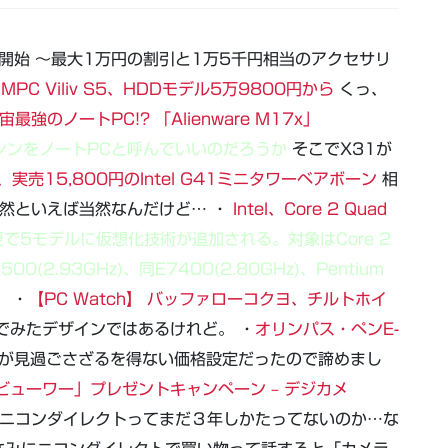
受注開始 ～最大1万円の割引と1万5千円相当のアクセサリ
 UMPC Viliv S5、HDDモデル5万9800円から
くっ、
のノートPC!? 「Alienware M17x」
なマシンをノートPCと呼んでいいのだろうか
そこでX31が
K、実売15,800円のIntel G41ミニタワーベアボーン
相
当然といえば当然なんだけど… ・
Intel、Core 2 Quad
で5モデルに仮想化技術が追加される。対象はCore 2
E7500(2.93GHz)、同E7400(2.80GHz)、Pentium
。
・
【PC Watch】 バッファローコクヨ、チルトホイ
でみたデザインではあるけれど。 ・
オリンパス・ペンE-
が見過ごさざるを得ない価格設定だったので諦めまし
ューワー」プレゼントキャンペーン – デジカメ
ニコンダイレクトってまだ３年しかたってないのか…な