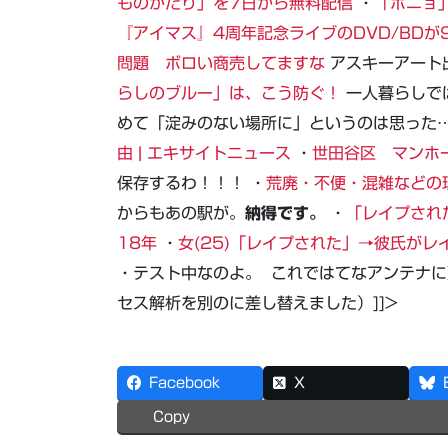
ものがたり」を7日から無料配信
・
「ポニョ
『アイマス』4周年記念ライブのDVD/BDが9
問題 ボロい商売してますな
アスキーアート
らしのブルー」は、こう防ぐ！
一人暮らしで
めて「淀みのない場所に」というのは思った…
由 | エキサイトニュース
・
世田谷区 マンホ
保存するわ！！！ ・
荒廃・不便・混雑などの
からもあの駅が。
納得です。
・
「レイプされ
18年
・
女(25)「レイプされた」→彼氏がレ
・テスト中なのよ。
これではてなアンテナに
セス解析を別のに差し替えました）]]>
Facebook
X
Copy