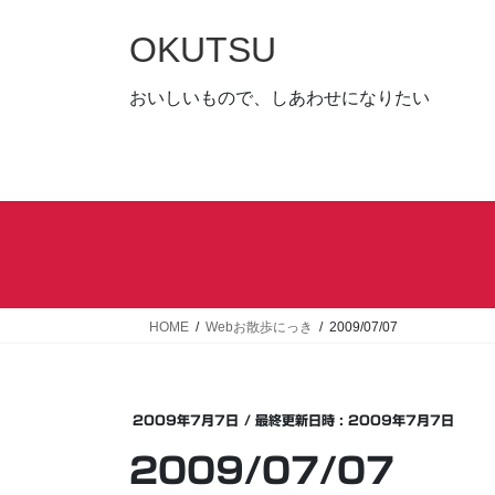
コ
ナ
ン
ビ
OKUTSU
テ
ゲ
ン
ー
おいしいもので、しあわせになりたい
ツ
シ
へ
ョ
ス
ン
キ
に
ッ
移
プ
動
HOME
Webお散歩にっき
2009/07/07
2009年7月7日
/ 最終更新日時 :
2009年7月7日
2009/07/07