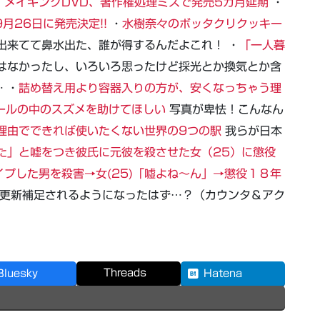
」メイキングDVD、著作権処理ミスで発売5カ月延期
・
月26日に発売決定!!
・
水樹奈々のボッタクリクッキー
出来てて鼻水出た、誰が得するんだよこれ！ ・
「一人暮
はなかったし、いろいろ思ったけど採光とか換気とか含
 ・
詰め替え用より容器入りの方が、安くなっちゃう理
ールの中のスズメを助けてほしい
写真が卑怯！こんなん
理由でできれば使いたくない世界の9つの駅
我らが日本
た」と嘘をつき彼氏に元彼を殺させた女（25）に懲役
イプした男を殺害→女(25)「嘘よね～ん」→懲役１８年
更新補足されるようになったはず…？（カウンタ＆アク
Threads
Bluesky
Hatena