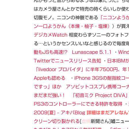
んかもっと昔からあるような印象だった。ち
はカメラ屋さんとかで特売の時くらいしか使
切腹モノ。ニコンの神髄である
「ニコンよう
ン一口ようかん（本煉・柚子・塩煉）
）が買
デジカメWatch
相変わらずソニーのフォトフ
る…というかセンスいいなと感じるので毎度毎
動もJSも高速!? Lunascape 5.1.1
・
Wi
Twitterでニュースリリース告知
・
日本IBM
「livedoor プロバイダ」に半年7500円、
Appleも認める
・
iPhone 3GSの耐指
ですっ」ほか アソビットコスプレ携帯コーナー 
まだまだ強い！ 「初音ミク Project DIV
PS3のコントローラーにできる特許を取得
・
2009[夏] – アキバBlog
詳細はまだアレなん
クリーン切り裂かれる
[
虚構
新聞さん]
嘘ニュ