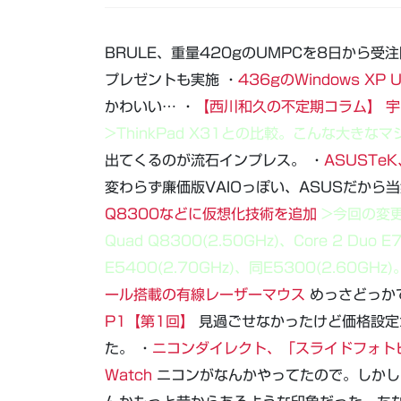
BRULE、重量420gのUMPCを8日から
プレゼントも実施 ・
436gのWindows XP
かわいい… ・
【西川和久の不定期コラム】 宇宙最強
>ThinkPad X31との比較。こんな大き
出てくるのが流石インプレス。 ・
ASUSTe
変わらず廉価版VAIOっぽい、ASUSだから
Q8300などに仮想化技術を追加
>今回の変更
Quad Q8300(2.50GHz)、Core 2 Duo 
E5400(2.70GHz)、同E5300(2.60GHz)
ール搭載の有線レーザーマウス
めっさどっか
P1【第1回】
見過ごせなかったけど価格設定
た。 ・
ニコンダイレクト、「スライドフォトビ
Watch
ニコンがなんかやってたので。しかし