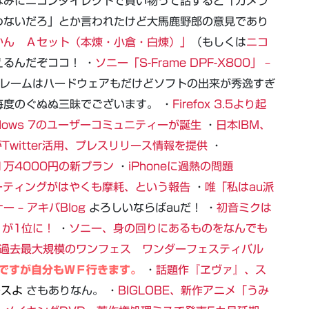
なみにニコンダイレクトで買い物って話すると「カメラ
わないだろ」とか言われたけど大馬鹿野郎の意見であり
かん Ａセット（本煉・小倉・白煉）」
（もしくは
ニコ
えるんだぞココ！ ・
ソニー「S-Frame DPF-X800」 –
レームはハードウェアもだけどソフトの出来が秀逸すぎ
度のぐぬぬ三昧でございます。 ・
Firefox 3.5より起
ndows 7のユーザーコミュニティーが誕生
・
日本IBM、
がTwitter活用、プレスリリース情報を提供
・
年1万4000円の新プラン
・
iPhoneに過熱の問題
紋コーティングがはやくも摩耗、という報告
・
唯「私はau派
– アキバBlog
よろしいならばauだ！ ・
初音ミクは
A」が1位に！
・
ソニー、身の回りにあるものをなんでも
過去最大規模のワンフェス ワンダーフェスティバル
ですが自分もＷＦ行きます。
・
話題作『ヱヴァ』、ス
ースよ
さもありなん。 ・
BIGLOBE、新作アニメ「うみ