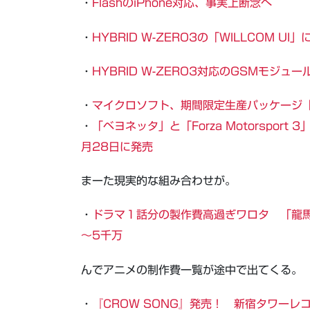
・
FlashのiPhone対応、事実上断念へ
・
HYBRID W-ZERO3の「WILLCOM U
・
HYBRID W-ZERO3対応のGSMモジュー
・
マイクロソフト、期間限定生産パッケージ「X
・
「ベヨネッタ」と「Forza Motorsport
月28日に発売
まーた現実的な組み合わせが。
・
ドラマ１話分の製作費高過ぎワロタ 「龍馬
～5千万
んでアニメの制作費一覧が途中で出てくる。
・
『CROW SONG』発売！ 新宿タワー