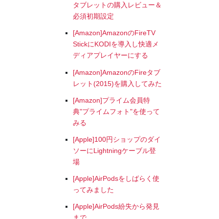
タブレットの購入レビュー＆
必須初期設定
[Amazon]AmazonのFireTV
StickにKODIを導入し快適メ
ディアプレイヤーにする
[Amazon]AmazonのFireタブ
レット(2015)を購入してみた
[Amazon]プライム会員特
典"プライムフォト"を使って
みる
[Apple]100円ショップのダイ
ソーにLightningケーブル登
場
[Apple]AirPodsをしばらく使
ってみました
[Apple]AirPods紛失から発見
まで