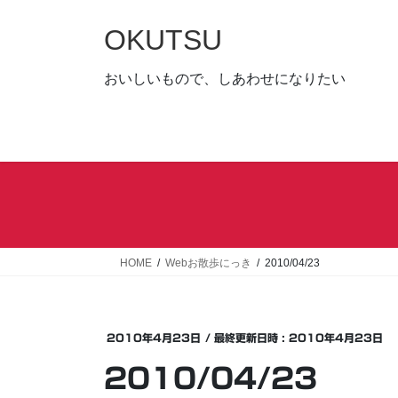
コ
ナ
ン
ビ
OKUTSU
テ
ゲ
ン
ー
おいしいもので、しあわせになりたい
ツ
シ
へ
ョ
ス
ン
キ
に
ッ
移
プ
動
HOME
Webお散歩にっき
2010/04/23
2010年4月23日
/ 最終更新日時 :
2010年4月23日
2010/04/23