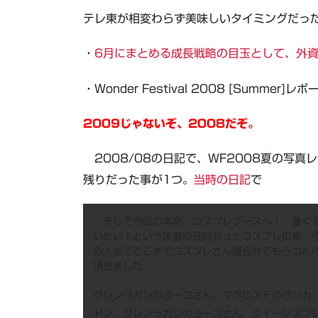
テレ東が相変わらず美味しいタイミングだっ
・
6月にまとめる成長戦略の目玉として、外
・Wonder Festival 2008 [Summer
2009じゃないぞ、2008だぞ。
2008/08の日記で、WF2008夏の写
残りだった事が1つ。
当時の日記
で
そして今回の本命・コスプレブースへ！ 着ぐる
いたい！という決意の元向かったコスプレ広場。
の人生でここまでコスプレさん撮らせてもらつた
頂きました。
グレンラガンのヨーコさん、マクロスＦのランカ
ドン、グレンラガンのヨーコさん、クイーンズブ