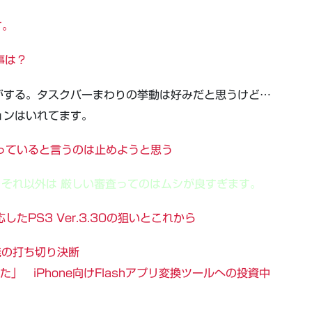
す。
事は？
がする。タスクバーまわりの挙動は好みだと思うけど…
ョンはいれてます。
Xに載っていると言うのは止めようと思う
それ以外は 厳しい審査ってのはムシが良すぎます。
応したPS3 Ver.3.30の狙いとこれから
h開発の打ち切り決断
した」 iPhone向けFlashアプリ変換ツールへの投資中