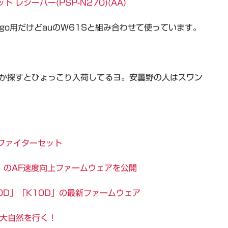
セット レシーバー(PSP-N270)(AA)
P go用だけどauのW61Sと組み合わせて使っています。
とか探すとひょっこり入荷してるヨ。安曇野の人はスワン
ファイターセット
L1」のAF速度向上ファームウェアを公開
00D」「K10D」の最新ファームウェア
が大自然を行く！