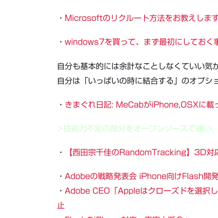
・
Microsoftのリクルート方法をお教えしま
・
windows7を買って、まず最初にしておく
自分も基本的には余計なことしなくていい気
自分は「いっぱいの時に結合する」のオプシ
・
きまぐれ日記: MeCabがiPhone,OS
>技術力不足の部分をオープンソースで補い、
・
【西田宗千佳のRandomTracking】3D対
・
Adobeの戦略発表会 iPhone向けFlas
・
Adobe CEO「Appleはクローズドを選択
止