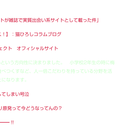
稿サイトが雑誌で実質出会い系サイトとして載った件」
ス！】：猫ひろしコラムブログ
ェクト オフィシャルサイト
いという方向性に決まりました。 小学校2年生の時に梅
食べつくすなど、人一倍こだわりを持っている分野を活
とになります。
してしまい号泣
イリ原発って今どうなってんの？
━ !!