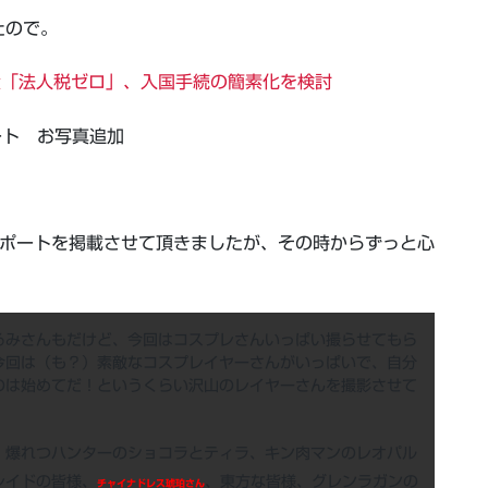
たので。
資「法人税ゼロ」、入国手続の簡素化を検討
]レポート お写真追加
真レポートを掲載させて頂きましたが、その時からずっと心
みさんもだけど、今回はコスプレさんいっぱい撮らせてもら
今回は（も？）素敵なコスプレイヤーさんがいっぱいで、自分
のは始めてだ！というくらい沢山のレイヤーさんを撮影させて
、爆れつハンターのショコラとティラ、キン肉マンのレオパル
レイドの皆様、
、東方な皆様、グレンラガンの
チャイナドレス琥珀さん