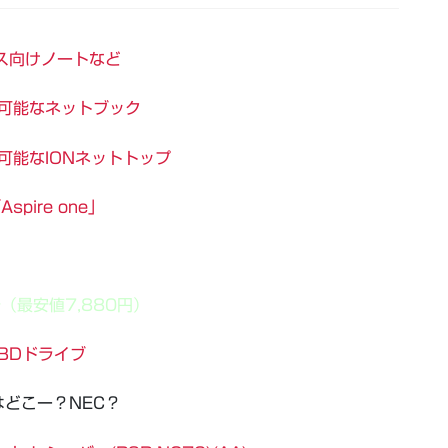
ジネス向けノートなど
可能なネットブック
可能なIONネットトップ
pire one」
安（最安値7,880円）
BDドライブ
どこー？NEC？