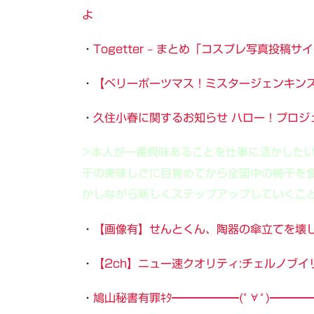
よ
・
Togetter – まとめ「コスプレ写真投
・
【ベリーポーツマス！ミスタージェンキン
・
久住小春に関するお知らせ ハロー！プロジ
>本人が一番興味あることを仕事に活かした
干の美味しさに目覚めてから全国中の梅干を
かしながら新しくステップアップしていくこ
・
【画像有】せんとくん、陶器の傘立てを壊
・
【2ch】ニュー速クオリティ:チェルノブ
・
鳩山秘書有罪ｷﾀ━━━━━━(ﾟ∀ﾟ)━━━━━