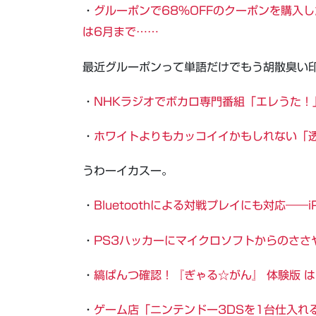
・
グルーポンで68％OFFのクーポンを購入
は6月まで……
最近グルーポンって単語だけでもう胡散臭い
・
NHKラジオでボカロ専門番組「エレうた！」
・
ホワイトよりもカッコイイかもしれない「透明」なiP
うわーイカスー。
・
Bluetoothによる対戦プレイにも対応――iP
・
PS3ハッカーにマイクロソフトからのささ
・
縞ぱんつ確認！『ぎゃる☆がん』 体験版 
・
ゲーム店「ニンテンドー3DSを1台仕入れ