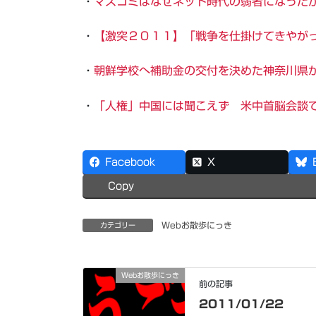
・
マスコミはなぜネット時代の弱者になったか:
・
【激突２０１１】「戦争を仕掛けてきやが
・
朝鮮学校へ補助金の交付を決めた神奈川県
・
「人権」中国には聞こえず 米中首脳会談
Facebook
X
Copy
Webお散歩にっき
カテゴリー
Webお散歩にっき
前の記事
2011/01/22