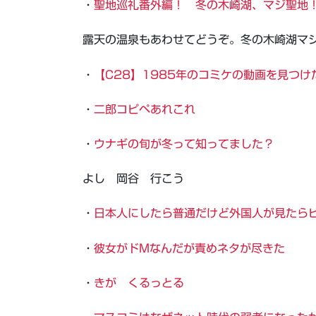
・
聖地巡礼番外編！ 冬の木崎湖、マジ聖地
露天の温泉もあわせてどうぞ。冬の木崎湖マ
・
【C28】1985年のコミケの動画を見つけ
・
二郎コピペあれこれ
・
ウナギの旬が冬って知ってました？
よし 岡谷 行こう
・
日本人にしたら普通だけど外国人が見たら
・
彼女がドMなんだが責めネタが尽きた
・
きが くるっとる