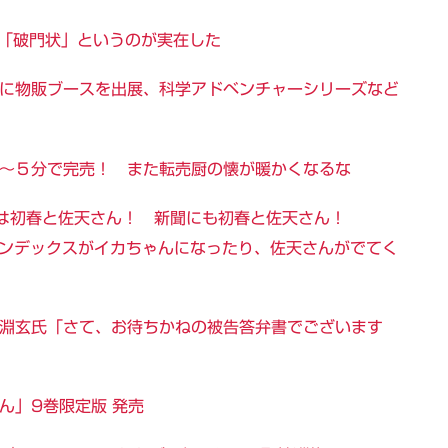
で「破門状」というのが実在した
11に物販ブースを出展、科学アドベンチャーシリーズなど
秒～５分で完売！ また転売厨の懐が暖かくなるな
絵は初春と佐天さん！ 新聞にも初春と佐天さん！
インデックスがイカちゃんになったり、佐天さんがでてく
リオ虚淵玄氏「さて、お待ちかねの被告答弁書でございます
ん」9巻限定版 発売