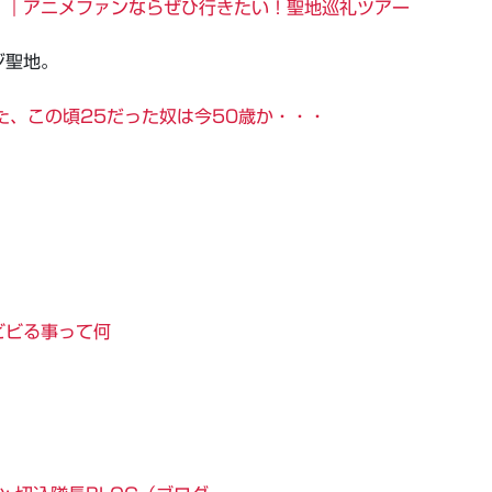
！｜アニメファンならぜひ行きたい！聖地巡礼ツアー
ジ聖地。
た、この頃25だった奴は今50歳か・・・
ビビる事って何