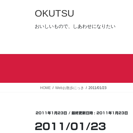
コ
ナ
ン
ビ
OKUTSU
テ
ゲ
ン
ー
おいしいもので、しあわせになりたい
ツ
シ
へ
ョ
ス
ン
キ
に
ッ
移
プ
動
HOME
Webお散歩にっき
2011/01/23
2011年1月23日
/ 最終更新日時 :
2011年1月23日
2011/01/23