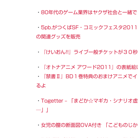
・
80年代のゲーム業界はヤクザ社会と一緒
・
5pb.がつくばSF・コミックフェスタ20
の関連グッズを販売
・
『けいおん!!』ライブ一般チケットが３０
・
『オトナアニメ アワード2011』の表紙
・
『禁書Ⅱ』BD１巻特典のおまけアニメで
るよ
・
Togetter – 「まどか☆マギカ・シナ
─」」
・
女児の膣の断面図OVA付き 「こどものじか