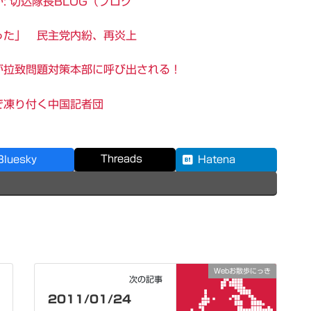
 切込隊長BLOG（ブログ
った」 民主党内紛、再炎上
が拉致問題対策本部に呼び出される！
で凍り付く中国記者団
Threads
Bluesky
Hatena
Webお散歩にっき
次の記事
2011/01/24