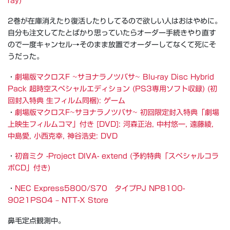
ray)
2巻が在庫消えたり復活したりしてるので欲しい人はおはやめに。
自分も注文してたとばかり思っていたらオーダー手続きやり直す
ので一度キャンセル→そのまま放置でオーダーしてなくて死にそ
うだった。
・
劇場版マクロスF ~サヨナラノツバサ~ Blu-ray Disc Hybrid
Pack 超時空スペシャルエディション (PS3専用ソフト収録) (初
回封入特典 生フィルム同梱): ゲーム
・
劇場版マクロスF~サヨナラノツバサ~ 初回限定封入特典「劇場
上映生フィルムコマ」付き [DVD]: 河森正治, 中村悠一, 遠藤綾,
中島愛, 小西克幸, 神谷浩史: DVD
・
初音ミク -Project DIVA- extend (予約特典「スペシャルコラ
ボCD」付き)
・
NEC Express5800/S70 タイプPJ NP8100-
9021PS04 – NTT-X Store
鼻毛定点観測中。