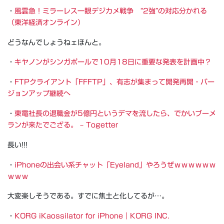
・
風雲急！ミラーレス一眼デジカメ戦争 “2強”の対応分かれる
（東洋経済オンライン）
どうなんでしょうねェほんと。
・
キヤノンがシンガポールで10月18日に重要な発表を計画中？
・
FTPクライアント「FFFTP」、有志が集まって開発再開・バー
ジョンアップ継続へ
・
東電社長の退職金が5億円というデマを流したら、でかいブーメ
ランが来たでござる。 – Togetter
長い!!!
・
iPhoneの出会い系チャット「Eyeland」やろうぜｗｗｗｗｗｗ
ｗｗｗ
大変楽しそうである。すでに焦土と化してるが…。
・
KORG iKaossilator for iPhone｜KORG INC.