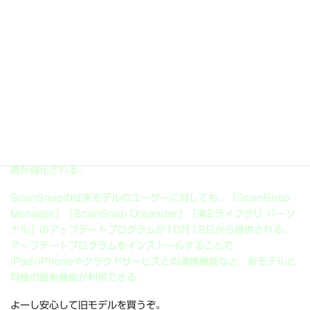
・
窓の杜 – 【NEWS】Apple、“iCloud”をWindows上からも利
用可能にする「iCloud Control Panel」
・
『Siri』の日本語版の声優は誰がいい？
根谷美智子さん。
・
PFU、「ScanSnap S1500」の新モデルを10月21日発売
従来モデルからハードウェア面での変更はなく、添付ソフトがア
ップデートされるほか、iPad/iPhoneやクラウドサービスとの連
携が強化される。
ScanSnapの従来モデルのユーザーに対しても、「ScanSnap
Manager」「ScanSnap Organizer」「楽2ライブラリ パーソ
ナル」のアップデートプログラムが10月12日から提供される。
アップデートプログラムをインストールすることで、
iPad/iPhoneやクラウドサービスとの連携機能など、新モデルと
同様の最新機能が利用できる。
よーし安心して旧モデルを買うぞ。