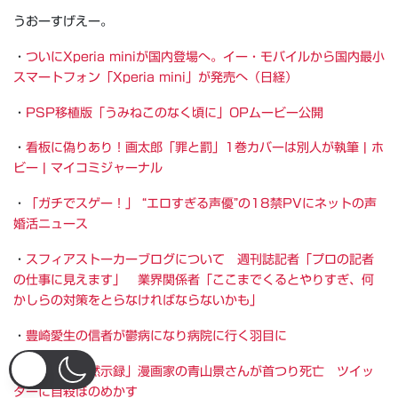
うおーすげえー。
・
ついにXperia miniが国内登場へ。イー・モバイルから国内最小
スマートフォン「Xperia mini」が発売へ（日経）
・
PSP移植版「うみねこのなく頃に」OPムービー公開
・
看板に偽りあり！画太郎「罪と罰」1巻カバーは別人が執筆 | ホ
ビー | マイコミジャーナル
・
「ガチでスゲー！」 “エロすぎる声優”の18禁PVにネットの声
婚活ニュース
・
スフィアストーカーブログについて 週刊誌記者「プロの記者
の仕事に見えます」 業界関係者「ここまでくるとやりすぎ、何
かしらの対策をとらなければならないかも」
・
豊崎愛生の信者が鬱病になり病院に行く羽目に
・
「よいこの黙示録」漫画家の青山景さんが首つり死亡 ツイッ
ターに自殺ほのめかす