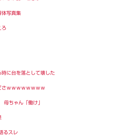
解体写真集
えろ
る時に台を落として壊した
どさｗｗｗｗｗｗｗｗ
 母ちゃん「働け」
果
語るスレ