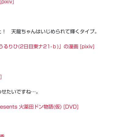
xiv]
と！ 天龍ちゃんはいじめられて輝くタイプ。
るりひ(2日目東ナ21-ｂ)」の漫画 [pixiv]
]
わせたいですね…。
ents 火薬田ドン物語(仮) [DVD]
香