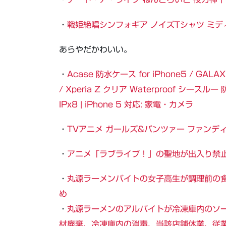
・
戦姫絶唱シンフォギア ノイズTシャツ ミデ
あらやだかわいい。
・
Acase 防水ケース for iPhone5 / GALAXY
/ Xperia Z クリア Waterproof シース
IPx8 | iPhone 5 対応: 家電・カメラ
・
TVアニメ ガールズ&パンツァー ファンディ
・
アニメ「ラブライブ！」の聖地が出入り禁
・
丸源ラーメンバイトの女子高生が調理前の食材を
め
・
丸源ラーメンのアルバイトが冷凍庫内のソーセ
材廃棄、冷凍庫内の消毒、当該店舗休業、従