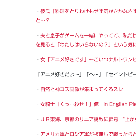
・
彼氏「料理をとりわけもせず気がきかなさ
と…？
・
夫と息子がゲームを一緒にやってて、私だ
を見ると「わたしはいらないの？」という気
・
女「アニメ好きです」←こいつナルトワン
「アニメ好きだよ～」「へ～」「セイントビ
・
自然と神コス画像が集まってくるスレ
・
女騎士「くっ…殺せ！」俺「In English Pl
・
ＪＲ東海、京都のリニア誘致に辟易 “上か
・
アメリカ軍とロシア軍が核無しで戦ったら