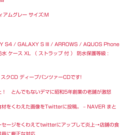
ィアムグレー サイズ:M
 S4 / GALAXY S III / ARROWS / AQUOS Phone
ルー 防水 ケース XL （ ストラップ 付 ） 防水保護等級 :
スクCD ディープパンツァーCDです!
止！ とんでもないデマに昭和5年創業の老舗が激怒
くわえた画像をTwitterに投稿。 – NAVER まと
ージをくわえてtwitterにアップして炎上→店舗の食
業員に厳正な対応