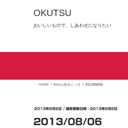
コ
ナ
ン
ビ
OKUTSU
テ
ゲ
ン
ー
おいしいもので、しあわせになりたい
ツ
シ
へ
ョ
ス
ン
キ
に
ッ
移
プ
動
HOME
Webお散歩にっき
2013/08/06
2013年8月6日
/ 最終更新日時 :
2013年8月6日
2013/08/06