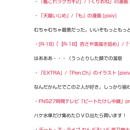
・
「艦これラクガキ2」/「くりおね」の漫画 [pi
・
「天龍いじめ」/「も」の漫画 [pixiv]
むちゃむちゃ最悪だった。いいぞもっともっ
・
[R-18]「【R-18】杏さや落描き詰め」/「う
はあああ・・・（うっとりした顔での溜息
・
「EXTRA」/「Pen.Ch」のイラスト [pixiv
なんだかんだでこの２人が好き。しっかり揃
・
FNS27時間テレビ「ビートたけし中継」pres
ハケ水車だけ集めたＤＶＤ出たら買います！
・
デート・ア・ライブ ねんどろいど 夜刀神十