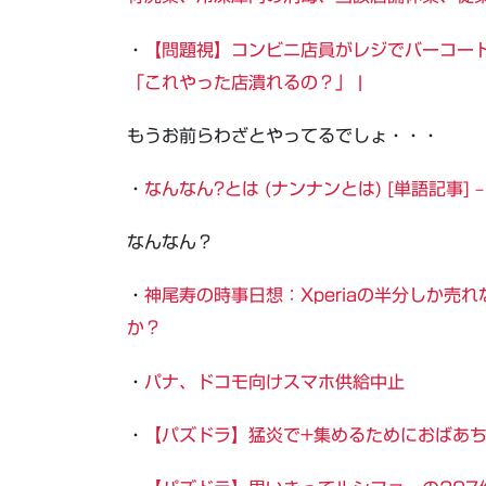
・
【問題視】コンビニ店員がレジでバーコード
「これやった店潰れるの？」 |
もうお前らわざとやってるでしょ・・・
・
なんなん?とは (ナンナンとは) [単語記事] 
なんなん？
・
神尾寿の時事日想：Xperiaの半分しか売
か？
・
パナ、ドコモ向けスマホ供給中止
・
【パズドラ】猛炎で+集めるためにおばあ