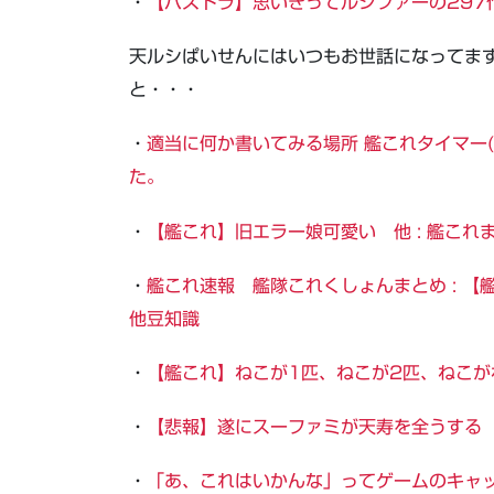
・
【パズドラ】思いきってルシファーの297
天ルシぱいせんにはいつもお世話になってま
と・・・
・
適当に何か書いてみる場所 艦これタイマー(仮
た。
・
【艦これ】旧エラー娘可愛い 他 : 艦これ
・
艦これ速報 艦隊これくしょんまとめ : 
他豆知識
・
【艦これ】ねこが1匹、ねこが2匹、ねこが
・
【悲報】遂にスーファミが天寿を全うする
・
「あ、これはいかんな」ってゲームのキャ