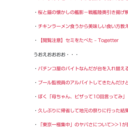
・
桜と錨の懐かしの艦影－戦艦陸奥引き揚げ
・
チキンラーメン食うから美味しい食い方教
・
【閲覧注意】セミをたべた – Togetter
うおえおおおお・・・
・
パチンコ屋のバイトなんだが台を入れ替え
・
プール監視員のアルバイトしてきたんだけ
・
ぼく「母ちゃん、ピザって10回言ってみ」
・
久しぶりに帰省して地元の祭りに行った結
・
「東京一極集中」のヤバさについて>>1が