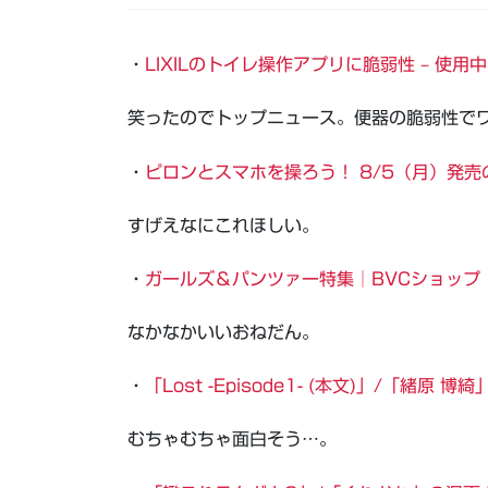
・
LIXILのトイレ操作アプリに脆弱性 – 使
笑ったのでトップニュース。便器の脆弱性で
・
ピロンとスマホを操ろう！ 8/5（月）発売
すげえなにこれほしい。
・
ガールズ＆パンツァー特集│BVCショップ｜
なかなかいいおねだん。
・
「Lost -Episode1- (本文)」/「緒原 博綺」
むちゃむちゃ面白そう…。