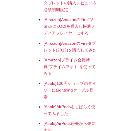
タブレットの購入レビュー＆
必須初期設定
[Amazon]AmazonのFireTV
StickにKODIを導入し快適メ
ディアプレイヤーにする
[Amazon]AmazonのFireタブ
レット(2015)を購入してみた
[Amazon]プライム会員特
典"プライムフォト"を使って
みる
[Apple]100円ショップのダイ
ソーにLightningケーブル登
場
[Apple]AirPodsをしばらく使
ってみました
[Apple]AirPods紛失から発見
まで