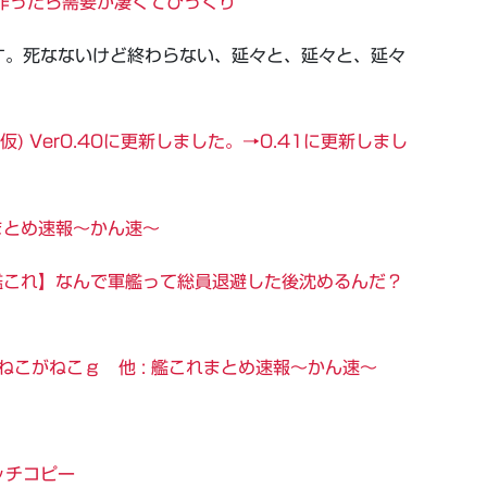
作ったら需要が凄くてびっくり
す。死なないけど終わらない、延々と、延々と、延々
) Ver0.40に更新しました。→0.41に更新しまし
まとめ速報～かん速～
【艦これ】なんで軍艦って総員退避した後沈めるんだ？
ねこがねこｇ 他 : 艦これまとめ速報～かん速～
ッチコピー