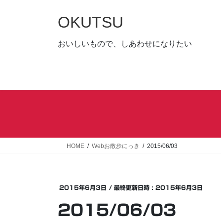
コ
ナ
ン
ビ
OKUTSU
テ
ゲ
ン
ー
おいしいもので、しあわせになりたい
ツ
シ
へ
ョ
ス
ン
キ
に
ッ
移
プ
動
HOME
Webお散歩にっき
2015/06/03
2015年6月3日
/ 最終更新日時 :
2015年6月3日
2015/06/03