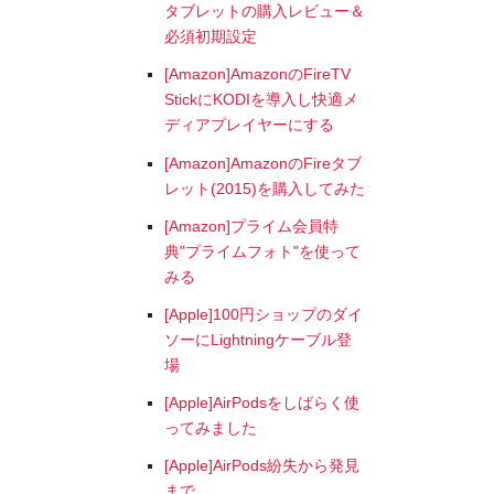
タブレットの購入レビュー＆
必須初期設定
[Amazon]AmazonのFireTV
StickにKODIを導入し快適メ
ディアプレイヤーにする
[Amazon]AmazonのFireタブ
レット(2015)を購入してみた
[Amazon]プライム会員特
典"プライムフォト"を使って
みる
[Apple]100円ショップのダイ
ソーにLightningケーブル登
場
[Apple]AirPodsをしばらく使
ってみました
[Apple]AirPods紛失から発見
まで