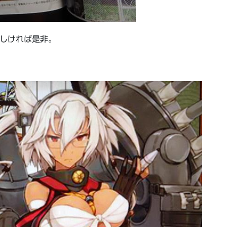
宜しければ是非。
。