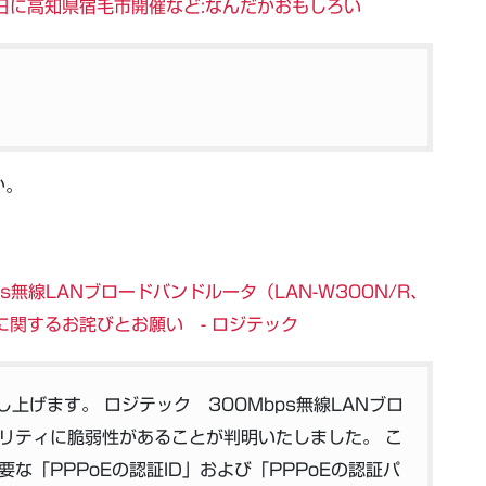
5日に高知県宿毛市開催など:なんだかおもしろい
か。
ps無線LANブロードバンドルータ（LAN-W300N/R、
2） に関するお詫びとお願い - ロジテック
上げます。 ロジテック 300Mbps無線LANブロ
リティに脆弱性があることが判明いたしました。 こ
な「PPPoEの認証ID」および「PPPoEの認証パ