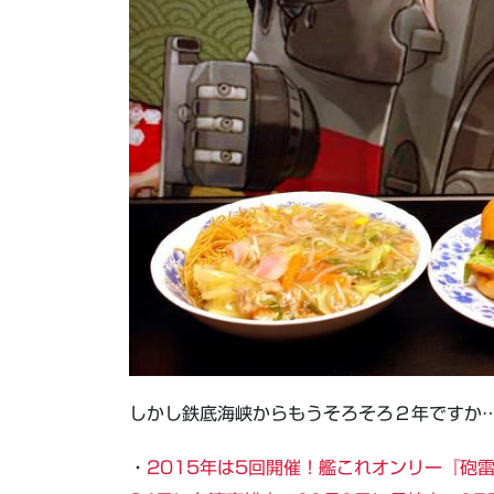
しかし鉄底海峡からもうそろそろ２年ですか
・
2015年は5回開催！艦これオンリー『砲