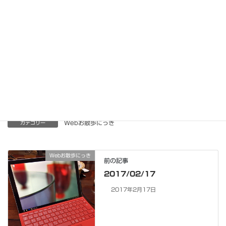
・
乗っ取られてドキュメンタリーになった「太陽の下で～真実の
北朝鮮～」の本当の怖さ (石丸次郎) – 個人 – Yahoo!ニュース
Facebook
X
Bluesky
Threads
Hatena
LINE
Copy
Webお散歩にっき
カテゴリー
Webお散歩にっき
前の記事
2017/02/17
2017年2月17日