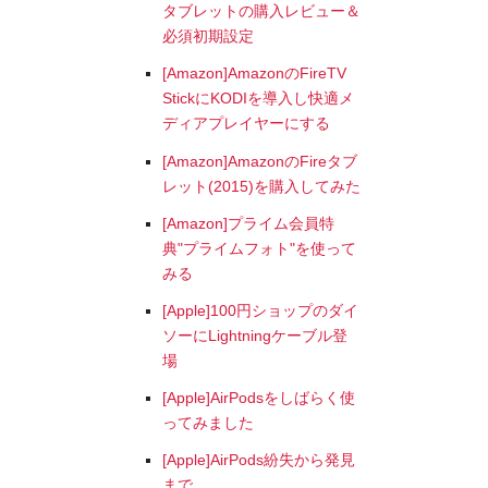
タブレットの購入レビュー＆
必須初期設定
[Amazon]AmazonのFireTV
StickにKODIを導入し快適メ
ディアプレイヤーにする
[Amazon]AmazonのFireタブ
レット(2015)を購入してみた
[Amazon]プライム会員特
典"プライムフォト"を使って
みる
[Apple]100円ショップのダイ
ソーにLightningケーブル登
場
[Apple]AirPodsをしばらく使
ってみました
[Apple]AirPods紛失から発見
まで