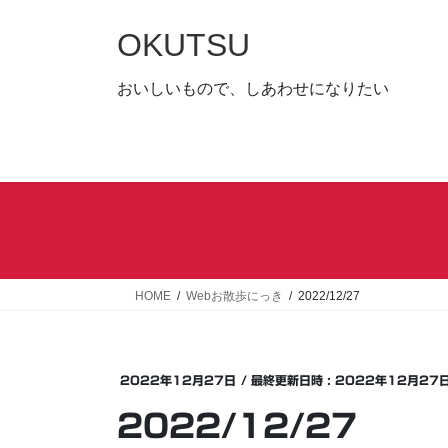
コ
ナ
ン
ビ
OKUTSU
テ
ゲ
ン
ー
おいしいもので、しあわせになりたい
ツ
シ
へ
ョ
ス
ン
キ
に
ッ
移
プ
動
HOME
Webお散歩にっき
2022/12/27
2022年12月27日
/ 最終更新日時 :
2022年12月27
2022/12/27