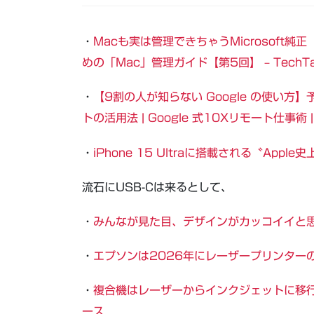
・
Macも実は管理できちゃうMicrosoft純正
めの「Mac」管理ガイド【第5回】 – TechT
・
【9割の人が知らない Google の使い
トの活用法 | Google 式10Xリモート仕事
・
iPhone 15 Ultraに搭載される〝Apple
流石にUSB-Cは来るとして、
・
みんなが見た目、デザインがカッコイイと思
・
エプソンは2026年にレーザープリンター
・
複合機はレーザーからインクジェットに移行す
ース