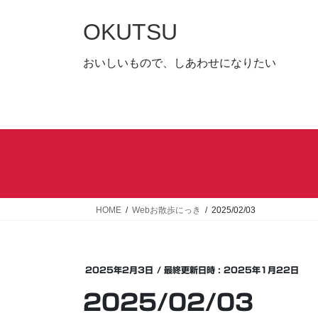
コ
ナ
ン
ビ
OKUTSU
テ
ゲ
ン
ー
おいしいもので、しあわせになりたい
ツ
シ
へ
ョ
ス
ン
キ
に
ッ
移
プ
動
HOME
Webお散歩にっき
2025/02/03
2025年2月3日
/ 最終更新日時 :
2025年1月22日
2025/02/03