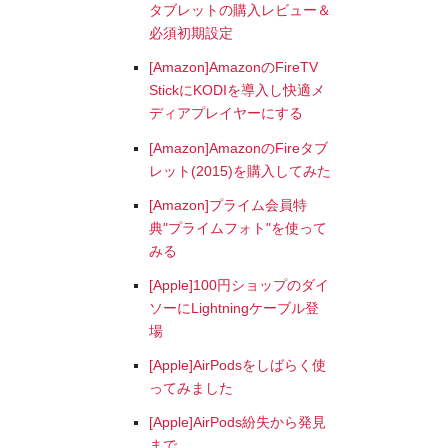
タブレットの購入レビュー＆
必須初期設定
[Amazon]AmazonのFireTV
StickにKODIを導入し快適メ
ディアプレイヤーにする
[Amazon]AmazonのFireタブ
レット(2015)を購入してみた
[Amazon]プライム会員特
典"プライムフォト"を使って
みる
[Apple]100円ショップのダイ
ソーにLightningケーブル登
場
[Apple]AirPodsをしばらく使
ってみました
[Apple]AirPods紛失から発見
まで