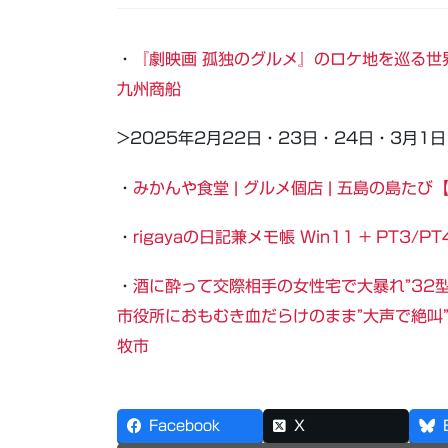
・
『劇映画 孤独のグルメ』のロケ地を巡る世
九州商船
>2025年2月22日・23日・24日・3月1
・
みかんや食堂 | グルメ個店 | 五島の島た
・
rigayaの日記兼メモ帳 Win11 + PT3
・
酒に酔って交際相手の女性宅で大暴れ”32
市役所におもむき血だらけのまま”大声で絶叫
牧市
Facebook
X