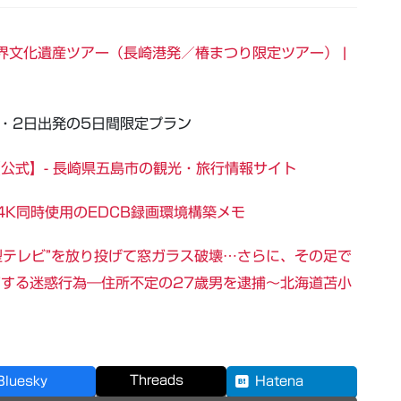
界文化遺産ツアー（長崎港発／椿まつり限定ツアー） |
日・2日出発の5日間限定プラン
び【公式】- 長崎県五島市の観光・旅行情報サイト
/PT4K同時使用のEDCB録画環境構築メモ
型テレビ”を放り投げて窓ガラス破壊…さらに、その足で
”する迷惑行為―住所不定の27歳男を逮捕～北海道苫小
Threads
Bluesky
Hatena