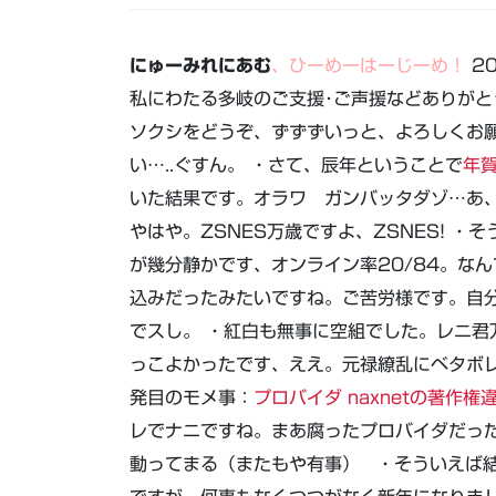
にゅーみれにあむ
、ひーめーはーじーめ！
20
私にわたる多岐のご支援･ご声援などありが
ソクシをどうぞ、ずずずいっと、よろしくお
い…..ぐすん。 ・さて、辰年ということで
年
いた結果です。オラワ ガンバッタダゾ…あ
やはや。ZSNES万歳ですよ、ZSNES! ・
が幾分静かです、オンライン率20/84。な
込みだったみたいですね。ご苦労様です。自
でスし。 ・紅白も無事に空組でした。レニ君万
っこよかったです、ええ。元禄繚乱にベタボレ
発目のモメ事：
プロバイダ naxnetの著作権
レでナニですね。まあ腐ったプロバイダだっ
動ってまる（またもや有事） ・そういえば