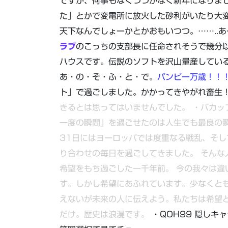
ですが、何事もなくつつがなく新年になりま
た」とかで変電所に放火した砂利がいたり大変
天下なんでしょーかとかおもいつつ。……..あー
ラブ
のこっちの支部長に任命されそうで幾分
ハウスです。伝説のソフトを沢山量産している
あ・の・そ・ふ・と・で。
パンピー万歳！！
ト」で過ごしました。かかってきやがれ畜生
きるとは思ってはいませんでした。
・バカッ
一度の瞬間」を過ごせたのは人生でも最良の
31日にはヨーロッパでは度重なる戦乱、そ
り合わせの毎日を過ごしてきました。
そんな
希望をもち過ごした一千年前。
今の我々は違
す。しかし希望にあふれています。少なくと
えないが未来の人に伝えよう。私たちは希望
だけ。歴史は浪漫です。
・QOH99 隠しキ