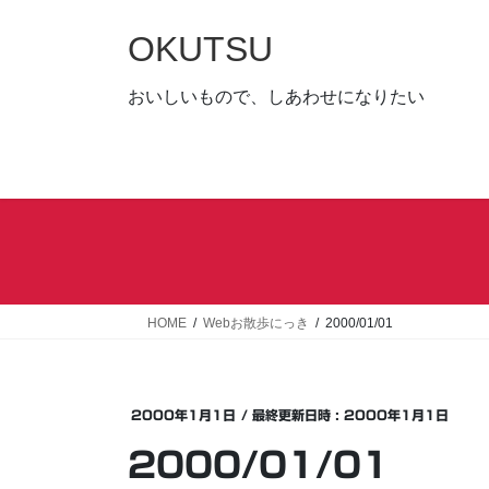
コ
ナ
ン
ビ
OKUTSU
テ
ゲ
ン
ー
おいしいもので、しあわせになりたい
ツ
シ
へ
ョ
ス
ン
キ
に
ッ
移
プ
動
HOME
Webお散歩にっき
2000/01/01
2000年1月1日
/ 最終更新日時 :
2000年1月1日
2000/01/01