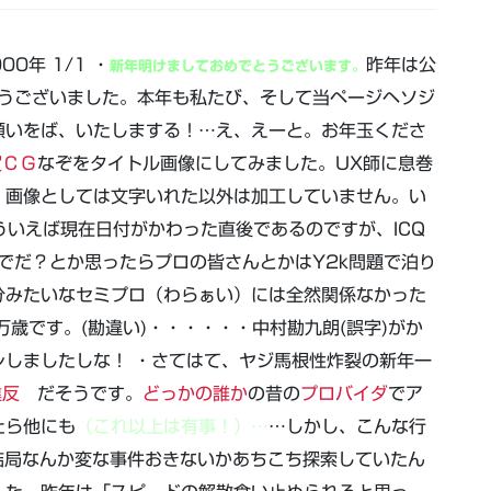
00年 1/1 ・
昨年は公
新年明けましておめでとうございます。
とうございました。本年も私たび、そして当ページヘソジ
願いをば、いたしまする！…え、えーと。お年玉くださ
賀ＣＧ
なぞをタイトル画像にしてみました。UX師に息巻
、画像としては文字いれた以外は加工していません。い
そういえば現在日付がかわった直後であるのですが、ICQ
んでだ？とか思ったらプロの皆さんとかはY2k問題で泊り
分みたいなセミプロ（わらぁい）には全然関係なかった
歳です。(勘違い)・・・・・・中村勘九朗(誤字)がか
しましたしな！ ・さてはて、ヤジ馬根性炸裂の新年一
違反
だそうです。
どっかの誰か
の昔の
プロバイダ
でア
たら他にも
（これ以上は有事！）…
…しかし、こんな行
結局なんか変な事件おきないかあちこち探索していたん