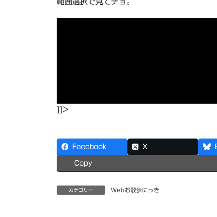
範囲選択で見てチョ。
[新しく出てくるキャラ]
セリオ・・・イージーモ
希・・・ハードモードでクリアする 理奈・・・
ボタンを押しながら決定で出現するキャラ]
鬼・
ア 波動に目覚めた志保・・・志保でクリア 殺意
ドせりか・・・芹香でクリア+スタッフロールを
さん・・・瑞穂でクリア
（かわいい！）
特定キ
出してしまいましょう。
]]>
Facebook
X
Copy
Webお散歩にっき
カテゴリー