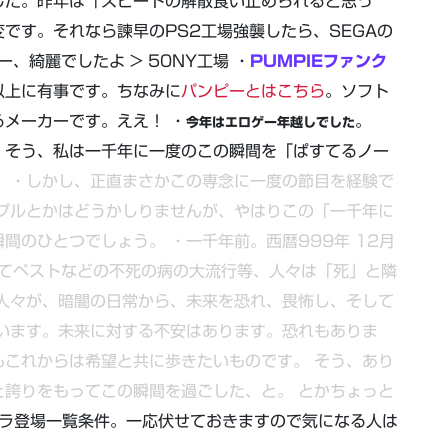
した。昨年は「スピードの解散食い止められると思っ
です。それなら諫早のPS2工場強襲したら、SEGAの
、綺麗でしたよ > 50NY工場 ・
PUMPIEファンク
以上に有事です。ちなみに
パンピーとはこちら
。ソフト
メーカーです。ええ！ ・
。
今年はエロゲー年越しでした
！
そう、私は一千年に一度のこの瞬間を「ぱすてるノー
！
・しかし、正直まさかこの専念に一度の節目を経験で
プルとかはどうかしりませんが、やはりこの「一千年に
瞬間のひとつでしょう。
・一千年前。西暦999年 12月
してペストなどの不死の病の大流行等、人々は「死」と隣
人々が、暗闇の日常から、未来を恐れ、畏怖し、そして
います。未来に対する不安はあります。恐れもありま
もこれからは希望と共に歩きたいものです。
そう、あり
と誇りをもってこの瞬間を過ごした、と。
とかちょっと
ャラ登場一覧条件。一応伏せておきますので気になる人は