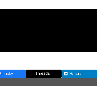
ードでクリアする 由綺・・・ノーマルモードでクリアする 瑞
ノーマルモードを由綺でクリアする
[特定キャラクターで[第四
千鶴・・・千鶴でクリア おさげのあかり・・・あかりでクリ
の波動琴音・・・琴音でクリア 裏葵・・・葵でクリア コモー
全部見る
（おすすめ）
HM－１２・・・マルチでクリア 大田
ャラを、のパターンはイージーモードでもOKなのでサクサク
Threads
Bluesky
Hatena