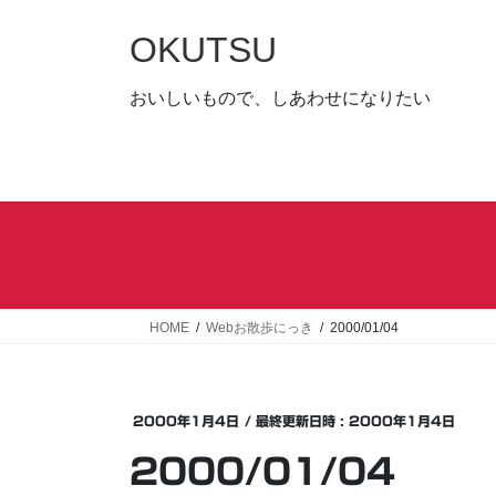
コ
ナ
ン
ビ
OKUTSU
テ
ゲ
ン
ー
おいしいもので、しあわせになりたい
ツ
シ
へ
ョ
ス
ン
キ
に
ッ
移
プ
動
HOME
Webお散歩にっき
2000/01/04
2000年1月4日
/ 最終更新日時 :
2000年1月4日
2000/01/04