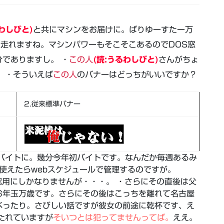
るわしびと)
と共にマシンをお届けに。ばりゆーすたー万
に走れますね。マシンパワーもそこそこあるのでDOS窓
でありますし。 ・
この人
(読:うるわしびと)
さんがちょ
 ・そういえば
この人
のバナーはどっちがいいですか？
2.従来標準バナー
はバイトに。幾分今年初バイトです。なんだか毎週あるみ
i使えたらwebスケジュールで管理するのですが。
確認用にしかなりませんが・・・。 ・さらにその直後は父
お年玉万歳です。さらにその後はこっちを離れて名古屋
ベったり。さびしい話ですが彼女の前途に乾杯です、え
たれていますが
そいつとは犯ってませんってば。
ええ。