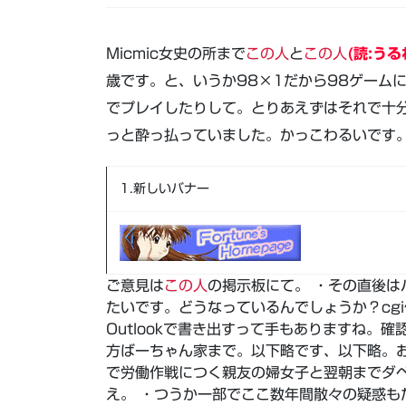
Micmic女史の所まで
この人
と
この人
(読:う
歳です。と、いうか98×1だから98ゲーム
でプレイしたりして。とりあえずはそれで十分
っと酔っ払っていました。かっこわるいです。
1.新しいバナー
ご意見は
この人
の掲示板にて。 ・その直後
たいです。どうなっているんでしょうか？cg
Outlookで書き出すって手もありますね。
方ばーちゃん家まで。以下略です、以下略。
で労働作戦につく親友の婦女子と翌朝までダ
え。 ・つうか一部でここ数年間散々の疑惑も