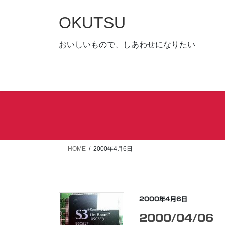
コ
ナ
ン
ビ
OKUTSU
テ
ゲ
ン
ー
おいしいもので、しあわせになりたい
ツ
シ
へ
ョ
ス
ン
キ
に
ッ
移
プ
動
HOME
2000年4月6日
2000年4月6日
2000/04/06