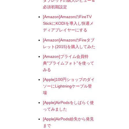
タブレットの購入レビュー＆
必須初期設定
[Amazon]AmazonのFireTV
StickにKODIを導入し快適メ
ディアプレイヤーにする
[Amazon]AmazonのFireタブ
レット(2015)を購入してみた
[Amazon]プライム会員特
典"プライムフォト"を使って
みる
[Apple]100円ショップのダイ
ソーにLightningケーブル登
場
[Apple]AirPodsをしばらく使
ってみました
[Apple]AirPods紛失から発見
まで