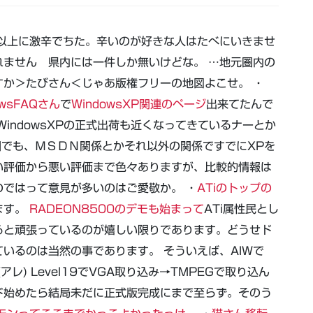
想以上に激辛でちた。辛いのが好きな人はたべにいきませ
ません 県内には一件しか無いけどな。 …地元圏内の
か＞たびさん＜じゃあ版権フリーの地図よこせ。 ・
owsFAQさん
で
WindowsXP関連のページ
出来てたんで
indowsXPの正式出荷も近くなってきているナーとか
囲でも、ＭＳＤＮ関係とかそれ以外の関係ですでにXPを
い評価から悪い評価まで色々ありますが、比較的情報は
のではって意見が多いのはご愛敬か。 ・
ATiのトップの
ます。
RADEON8500のデモも始まって
ATi属性民とし
ると頑張っているのが嬉しい限りであります。どうせド
いるのは当然の事であります。 そういえば、AIWで
G(アレ) Level19でVGA取り込み→TMPEGで取り込ん
ド始めたら結局未だに正式版完成にまで至らず。そのう