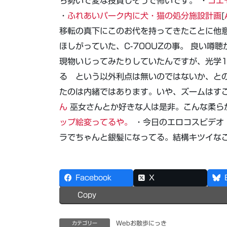
ち勢いで変な投資しそうで怖いです。 ・
ゴエ
・
ふれあいパーク内に犬・猫の処分施設計画
[
移転の真下にこのお代を持ってきたことに他意
ほしがっていた、C-700UZの事。 良い
現物いじってみたりしていたんですが、光学1
る という以外利点は無いのではないか、と
たのは内緒ではあります。いや、ズームはすご
ん
巫女さんとか好きな人は是非。こんな柔ら
ップ絵変ってるや。
・今日のエロコスビデオ
ラでちゃんと銀髪になってる。結構キツイなこ
Facebook
X
Copy
Webお散歩にっき
カテゴリー