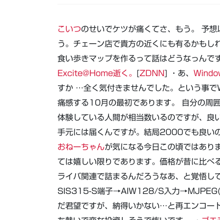
こいつ
のせいでケツが痛くてさ、もう。 予
う。チェーン店で貴方の近くにも有るかもしれ
食い歩きマップを作るって話はどうなっんです
Excite@Home逝く。
[
ZDNN
] ・あ、
Wind
すか …全く気付きませんでした。という事でW
痛感する10月の最初であります。 自分の周
体験している人間が相当数いるのですが、良
手元には届くんですが。結局2000でも良い
おねーちゃん
が気になる今日この頃ではあり
ては嬉しい限りであります。価格が昔に比べ
ライバ関連で詰まるんだろうなあ、と覚悟して
SIS315-S端子→AIW128/S入力→MJPE
だ君望ですが、納得いかない…と再エンコー