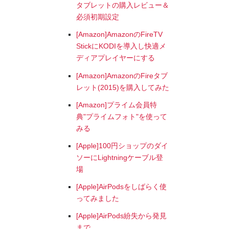
タブレットの購入レビュー＆
必須初期設定
[Amazon]AmazonのFireTV
StickにKODIを導入し快適メ
ディアプレイヤーにする
[Amazon]AmazonのFireタブ
レット(2015)を購入してみた
[Amazon]プライム会員特
典"プライムフォト"を使って
みる
[Apple]100円ショップのダイ
ソーにLightningケーブル登
場
[Apple]AirPodsをしばらく使
ってみました
[Apple]AirPods紛失から発見
まで