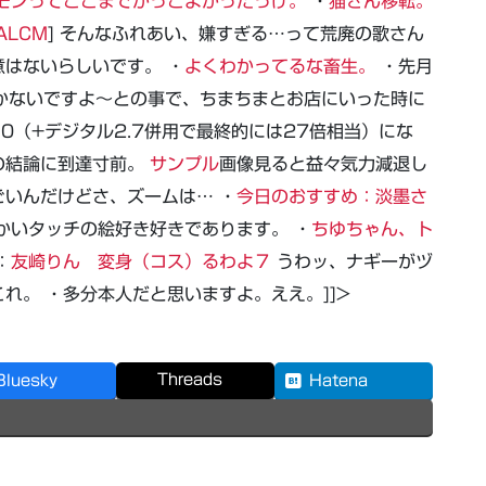
モンってここまでかっこよかったっけ。
・
猫さん移転。
ALCM
] そんなふれあい、嫌すぎる…って荒廃の歌さん
はないらしいです。 ・
よくわかってるな畜生。
・先月
噂聴かないですよ～との事で、ちまちまとお店にいった時に
0（+デジタル2.7併用で最終的には27倍相当）にな
の結論に到達寸前。
サンプル
画像見ると益々気力減退し
いんだけどさ、ズームは… ・
今日のおすすめ：淡墨さ
かいタッチの絵好き好きであります。 ・
ちゆちゃん、ト
：
友崎りん 変身（コス）るわよ７
うわッ、ナギーがヅ
れ。 ・多分本人だと思いますよ。ええ。]]>
Threads
Bluesky
Hatena