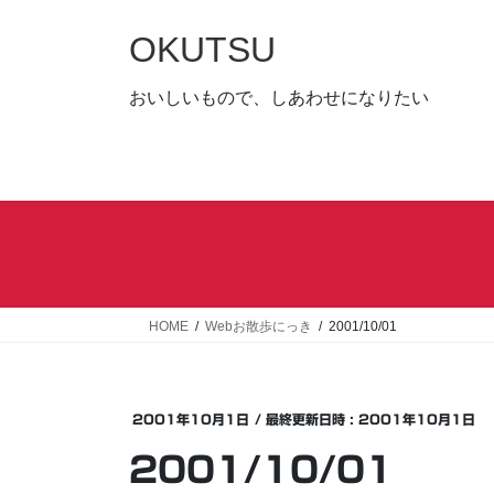
コ
ナ
ン
ビ
OKUTSU
テ
ゲ
ン
ー
おいしいもので、しあわせになりたい
ツ
シ
へ
ョ
ス
ン
キ
に
ッ
移
プ
動
HOME
Webお散歩にっき
2001/10/01
2001年10月1日
/ 最終更新日時 :
2001年10月1日
2001/10/01