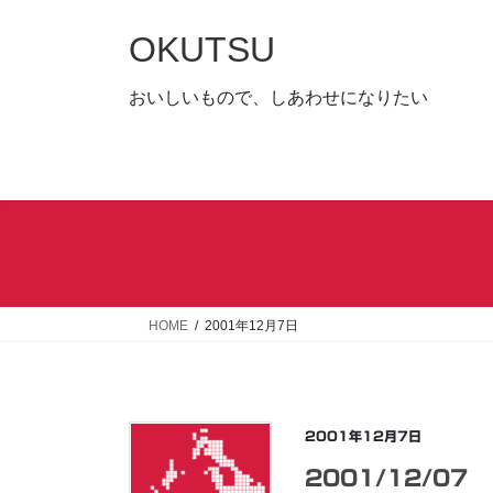
コ
ナ
ン
ビ
OKUTSU
テ
ゲ
ン
ー
おいしいもので、しあわせになりたい
ツ
シ
へ
ョ
ス
ン
キ
に
ッ
移
プ
動
HOME
2001年12月7日
2001年12月7日
2001/12/07