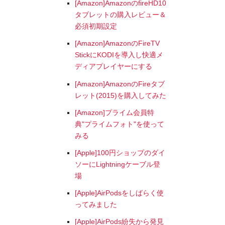
[Amazon]AmazonのfireHD10
タブレットの購入レビュー＆
必須初期設定
[Amazon]AmazonのFireTV
StickにKODIを導入し快適メ
ディアプレイヤーにする
[Amazon]AmazonのFireタブ
レット(2015)を購入してみた
[Amazon]プライム会員特
典"プライムフォト"を使って
みる
[Apple]100円ショップのダイ
ソーにLightningケーブル登
場
[Apple]AirPodsをしばらく使
ってみました
[Apple]AirPods紛失から発見