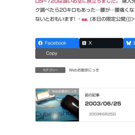
LBP-720は遠いお空に旅立ちました。
嫁入
ク調べたら20キロもあった…腰が…腰痛くな
ないとおもいます! ・
(本日の限定公開)]]>
馬鹿。
Facebook
X
Copy
Webお散歩にっき
カテゴリー
Webお散歩にっき
前の記事
2003/06/25
2003年6月25日