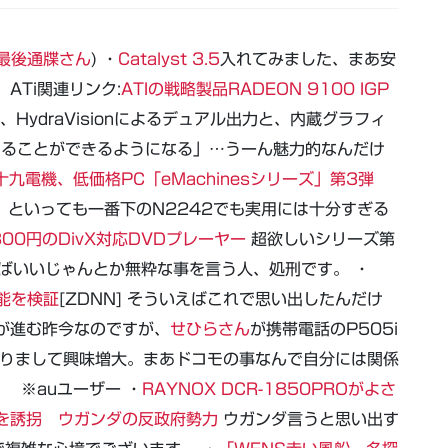
最後通牒さん
) ・
Catalyst 3.5
入れてみました、まあ安
。
ATi関連リンク:
ATIの戦略製品RADEON 9100 IGP
HydraVisionによるデュアル出力と、内蔵グラフィ
することができるようになる」…うーん魅力的なんだけ
十九電機、低価格PC「eMachinesシリーズ」第3弾
ーぞ、といっても一番下のN2242でも実用には十分すぎる
00円のDivX対応DVDプレーヤー
超欲しいシリーズ第
ばいいじゃんとか無粋な事を言う人、処刑です。 ・
機能を検証
[ZDNN] そういえばこれで思い出したんだけ
が進む昨今なのですが、
せひらさん
が携帯電話のP505i
おりまして興味増大。まあドコモの事なんで自分には関係
。
※auユーザー ・
RAYNOX DCR-1850PROがよさ
を誘拐 ウガンダの反政府勢力
ウガンダ言うと思い出す