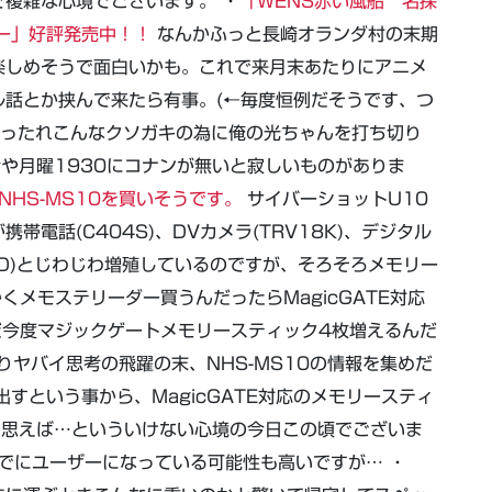
複雑な心境でございます。 ・
「WENS赤い風船 名探
ー」好評発売中！！
なんかふっと長崎オランダ村の末期
楽しめそうで面白いかも。これで来月末あたりにアニメ
ル話とか挟んで来たら有事。(←毎度恒例だそうです、つ
そったれこんなクソガキの為に俺の光ちゃんを打ち切り
今や月曜1930にコナンが無いと寂しいものがありま
NHS-MS10を買いそうです。
サイバーショットU10
電話(C404S)、DVカメラ(TRV18K)、デジタル
707D)とじわじわ増殖しているのですが、そろそろメモリー
メモステリーダー買うんだったらMagicGATE対応
だ今度マジックゲートメモリースティック4枚増えるんだ
りヤバイ思考の飛躍の末、NHS-MS10の情報を集めだ
すという事から、MagicGATE対応のメモリースティ
と思えば…といういけない心境の今日この頃でございま
でにユーザーになっている可能性も高いですが… ・