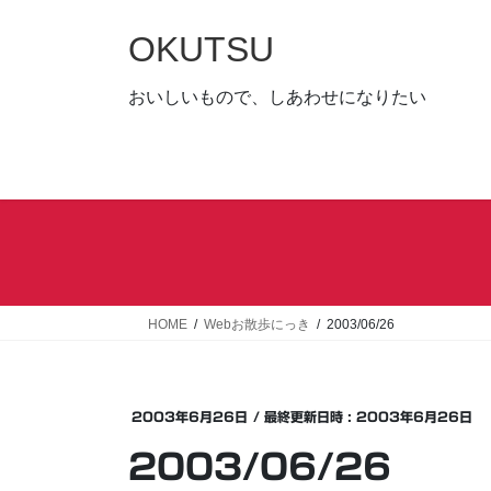
コ
ナ
ン
ビ
OKUTSU
テ
ゲ
ン
ー
おいしいもので、しあわせになりたい
ツ
シ
へ
ョ
ス
ン
キ
に
ッ
移
プ
動
HOME
Webお散歩にっき
2003/06/26
2003年6月26日
/ 最終更新日時 :
2003年6月26日
2003/06/26