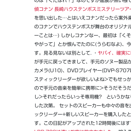
のは「くたばれ！」なのですが進展が無い様で
偵コナン 長崎ハウステンボスミステリーツア
を思い出した…とはいえコナンだったら案外
のコナンでハウステンボスが舞台のオリジナ
ーことは…) しかしコナンなー、最初は「く
やがって」とか恨んでたのに(うらむなよ)、
す。見る見ないは別として. ・
ヤバイ、確実に
が手元に戻ってきまして、手元のソヌー製品が携帯
カメラ(U10)、DVDプレイヤー(DVP-S
スティックリーダーが欲しいよね>でもせっかく
ので手元の音楽を簡単に携帯に>そうだそう
し>それだったらいっそ専用機? というかな
した次第。 セットのスピーカーも中々の音を出
ックリーダー+新しいスピーカーを購入した
す。この日記がアップされた12時間後にはす