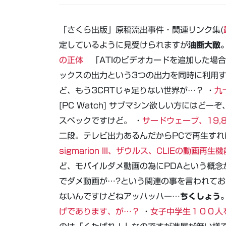
「さくら出版」原稿流出事件・関連リンク集(
定しているように見受けられますが
油断大敵
の正体
「ATIのビデオカードを追加した場合、
ックスの出力という3つの出力を同時に利用
ど、もう3CRTじゃ足りない世界が…？ ・
九
[PC Watch] サブマシン欲しい方にはど
スペックですけど。 ・
サードウェーブ、19,8
二段。テレビ出力あるんだからPCで再生すれ
sigmarion III、ザウルス、CLIEの動画再生
ど、モバイルダメ動画の為にPDAという概念
でダメ動画が…?という関連の事を言われて
ないんですけどねアッハッハー…
ちくしょう
げであります、が…？
・
女子中学生１００人