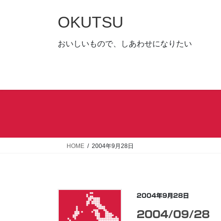
コ
ナ
ン
ビ
OKUTSU
テ
ゲ
ン
ー
おいしいもので、しあわせになりたい
ツ
シ
へ
ョ
ス
ン
キ
に
ッ
移
プ
動
HOME
2004年9月28日
2004年9月28日
2004/09/28