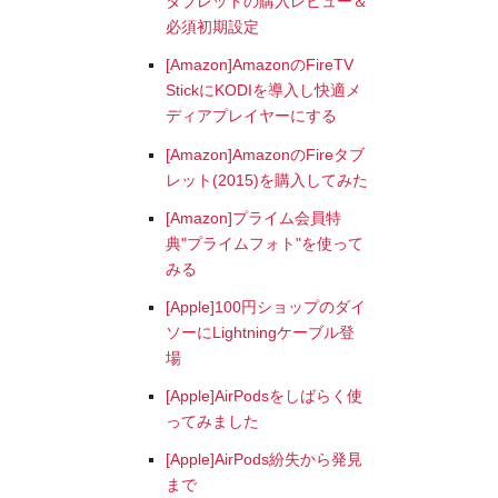
タブレットの購入レビュー＆
必須初期設定
[Amazon]AmazonのFireTV
StickにKODIを導入し快適メ
ディアプレイヤーにする
[Amazon]AmazonのFireタブ
レット(2015)を購入してみた
[Amazon]プライム会員特
典"プライムフォト"を使って
みる
[Apple]100円ショップのダイ
ソーにLightningケーブル登
場
[Apple]AirPodsをしばらく使
ってみました
[Apple]AirPods紛失から発見
まで