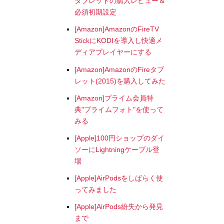
タブレットの購入レビュー＆
必須初期設定
[Amazon]AmazonのFireTV
StickにKODIを導入し快適メ
ディアプレイヤーにする
[Amazon]AmazonのFireタブ
レット(2015)を購入してみた
[Amazon]プライム会員特
典"プライムフォト"を使って
みる
[Apple]100円ショップのダイ
ソーにLightningケーブル登
場
[Apple]AirPodsをしばらく使
ってみました
[Apple]AirPods紛失から発見
まで