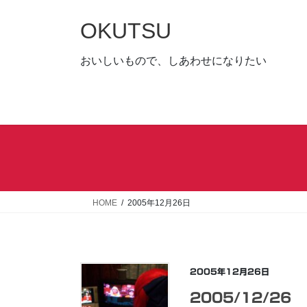
コ
ナ
ン
ビ
OKUTSU
テ
ゲ
ン
ー
おいしいもので、しあわせになりたい
ツ
シ
へ
ョ
ス
ン
キ
に
ッ
移
プ
動
HOME
2005年12月26日
2005年12月26日
2005/12/26