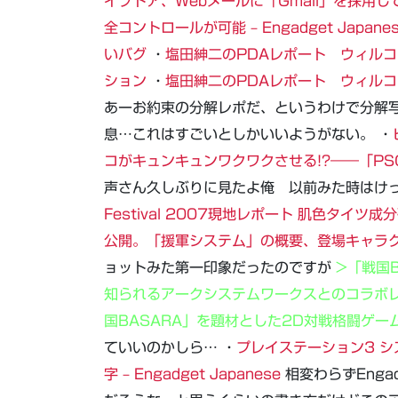
イブドア、Webメールに「Gmail」を採用
全コントロールが可能 – Engadget Japane
いバグ
・
塩田紳二のPDAレポート ウィルコム、
ション
・
塩田紳二のPDAレポート ウィルコム、
あーお約束の分解レポだ、というわけで分解
息…これはすごいとしかいいようがない。 ・
コがキュンキュンワクワクさせる!?――「PSG～Pic
声さん久しぶりに見たよ俺 以前みた時はけっ
Festival 2007現地レポート
肌色タイツ成分
公開。「援軍システム」の概要、登場キャラ
ョットみた第一印象だったのですが
>「戦国
知られるアークシステムワークスとのコラボ
国BASARA」を題材とした2D対戦格闘ゲー
ていいのかしら… ・
プレイステーション3 シ
字 – Engadget Japanese
相変わらずEnga