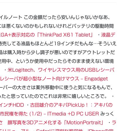
モバイルノート この金額だったら安いんじゃないかなあ、
には悪くないのかもしれないけれどバッテリの駆動時間
A+表示対応の「ThinkPad X61 Tablet」
・
液晶デ
特売してる液晶もほとんど19インチだもんな…そういえ
晶は購入時から少し調子が悪いのですがアウトレットだ
使用中、というか使用中だったらそのまま使えない環境
 ・
米Logitech、ワイヤレスマウス用のUSBレシーバ
ano：レシーバが超小型なノート向けマウス – Engadget
ーバーの大きさは案外移動中に使うと気になるもんで、
たと思っていたのでこれは非常に嬉しいところで。 ・
インチHDD
・
古田雄介のアキバPickUp！：アキバの
た (1/2) – ITmedia +D PC USER
みっく
写真を3Dアニメ化する「MotionPortrait」
・
ラ