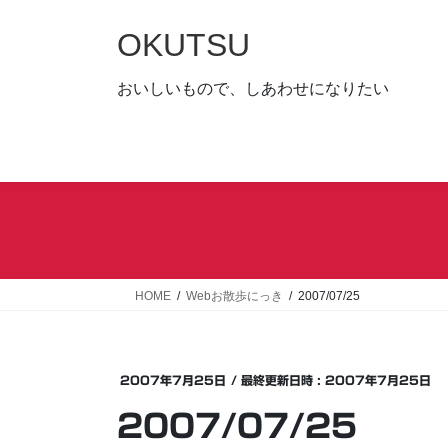
コ
ナ
ン
ビ
OKUTSU
テ
ゲ
ン
ー
おいしいもので、しあわせになりたい
ツ
シ
へ
ョ
ス
ン
キ
に
ッ
移
プ
動
HOME
Webお散歩にっき
2007/07/25
2007年7月25日
/ 最終更新日時 :
2007年7月25日
2007/07/25