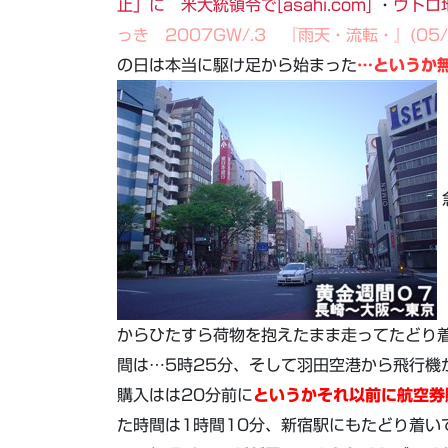
止」に 米大統領令で[asahi.com]
・
ウトロ
っき 2007GW/.3 『雨天・流転・』(05/
の日は本当に駆け足から始まった
…というか
からひたすら荷物を抱えたまま走ってたどり
間は…5時25分、そして羽田空港から飛行機
購入はは20分前に
というかそれ以前に航空券
た時間は1時間10分、新宿駅にもたどり着い