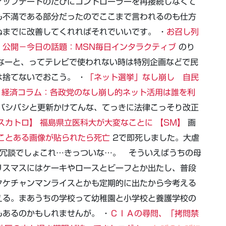
アップデートのたびにコントローラーを再接続しなくて
も不満である部分だったのでここまで言われるのも仕方
までに改善してくれればそれでいいです。 ・
お召し列
、公開－今日の話題：MSN毎日インタラクティブ
のり
ろうなーと、ってテレビで使われない時は特別企画などで民
捨てないでおこう。 ・
「ネット選挙」なし崩し 自民
・経済コラム：各政党のなし崩し的ネット活用は誰を利
バシバシと更新かけてんな、てっきに法律こっそり改正
スカトロ】 福島県立医科大が大変なことに 【SM】
画
ことある画像が貼られたら死亡
2で即死しました。大虐
冗談でしょこれ…きっついな…。 そういえばうちの母
リスマスにはケーキやロースとビーフとか出たし、普段
タケチャンマンライスとかも定期的に出たから今考える
える。まあうちの学校って幼稚園と小学校と養護学校の
あるのかもしれませんが。 ・
ＣＩＡの尋問、「拷問禁