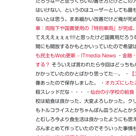
だろうなーと思うくらいの書き方だけどこの
はいけない、というのはユーザーとしても最
ないとは思う。まあ細かい改善だけど俺が死ぬ
車：両陛下や国賓使用の「特別車両」が完成
てえええぇぇぇ!!!!と思ったけど国賓用だ
間にも開放するかもとかいっていたので希望は
も民主もWeb更新 – ITmedia News
・
金融
する？
そういえば言われたら今回はどっちも
かかっていたのかとばかり思ってた…。 ・
【
像あったので保存しました。 ・
オカズにした
殺スレッドだな・・・ ・
仙台の小学校の給食
校は給食は良かった、大変よろしかった。ク
もトルコライスとかちゃんぽん皿うどんとか
とむしろ今より食生活は良かったようにも思
ぶんまとめて作っていたのでそういった事情も