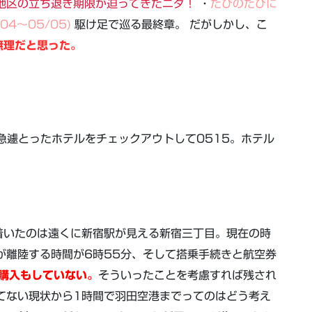
地区の立ち退き期限が迫ってきたニダ！
・
たびのたびに
04～05/05)
駆け足で巡る最終章。 だがしかし、こ
無理だと思った。
急遽とったホテルをチェックアウトして0515。ホテル
着いたのは遠くに新宿駅が見える新宿三丁目。現在の時
が離陸する時間が6時55分、そして搭乗手続きと航空券
購入もしていない。
そういったことを考慮すれば残され
てない現状から1時間で羽田空港までってのはどう考え