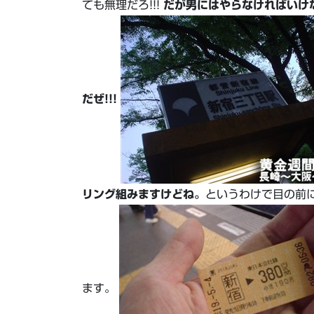
ても無理だろ!!!
だが男にはやらなければいけ
だぜ!!!
リング組みますけどね。
というわけで目の前
ます。