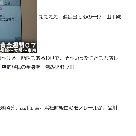
ええええ、遅延出てるのー!? 山手線
響うける可能性もあるわけで、そういったことも考慮し
空気が私の全身を…包み込むッ!!!
6時4分、品川到着。浜松町経由のモノレールか、品川