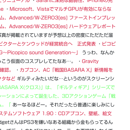
してリニューアル
・
Safariに深刻な脆弱性、iPhoneの完
se
・
Microsoft、VistaでマルチGPUが有効にならな
Advanced/W-ZERO3[es] ファーストインプレッ
Advanced/W-ZERO3[es] ハードウェアレポート
写真が掲載されていますが予想以上の密度にただただ溜
ビクターとケンウッドが経営統合へ 正式発表
・
ピコピ
opico sound Generation～」
うっわ、なんか
こう仮面のコスプレしてたなあ…。 ・
Gravity
確認。
・
カプコン、AC「戦国BASARA X」新情報を
クタなど
ギルティみたいだな…というのがスクリーンシ
BASARA X(クロス)」は、「ギルティギア」シリーズで
レーションによって誕生した、3Dアクションゲーム「戦
ム。「
あーなるほどー。それだったら普通に楽しみにし
ステムソフトウェア 1.90：CDアプコン、壁紙、絵文
dgetさんはPS3を嫌いなある組織から金もらってるん