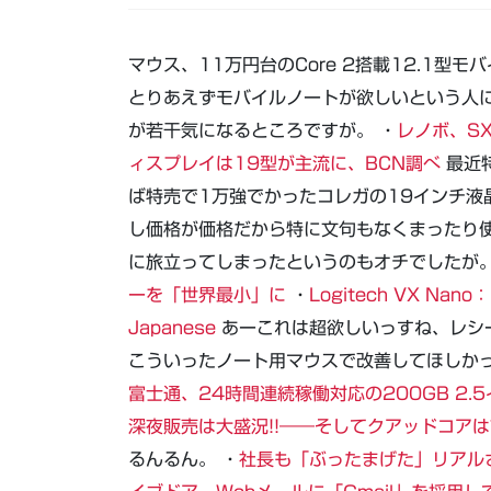
マウス、11万円台のCore 2搭載12.1型
とりあえずモバイルノートが欲しいという人
が若干気になるところですが。 ・
レノボ、SXG
ィスプレイは19型が主流に、BCN調べ
最近
ば特売で1万強でかったコレガの19インチ液
し価格が価格だから特に文句もなくまったり
に旅立ってしまったというのもオチでしたが。
ーを「世界最小」に
・
Logitech VX N
Japanese
あーこれは超欲しいっすね、レシ
こういったノート用マウスで改善してほしかっ
富士通、24時間連続稼働対応の200GB 2.5
深夜販売は大盛況!!――そしてクアッドコアは市民権を得
るんるん。 ・
社長も「ぶったまげた」リアルさ 顔