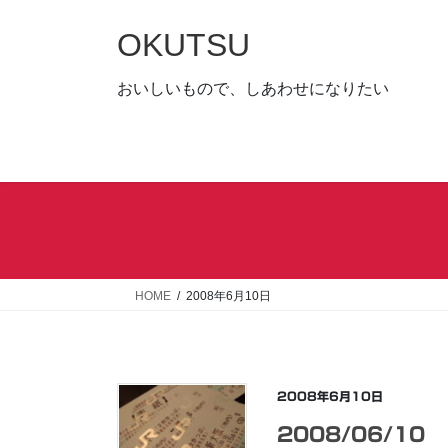
コ
ナ
ン
ビ
OKUTSU
テ
ゲ
ン
ー
おいしいもので、しあわせになりたい
ツ
シ
へ
ョ
ス
ン
キ
に
ッ
移
プ
動
HOME
2008年6月10日
2008年6月10日
2008/06/10