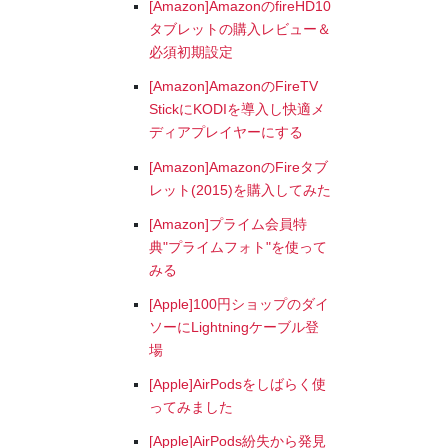
[Amazon]AmazonのfireHD10
タブレットの購入レビュー＆
必須初期設定
[Amazon]AmazonのFireTV
StickにKODIを導入し快適メ
ディアプレイヤーにする
[Amazon]AmazonのFireタブ
レット(2015)を購入してみた
[Amazon]プライム会員特
典"プライムフォト"を使って
みる
[Apple]100円ショップのダイ
ソーにLightningケーブル登
場
[Apple]AirPodsをしばらく使
ってみました
[Apple]AirPods紛失から発見