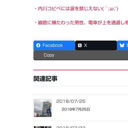
・
内川コピペには涙を禁じえない(´;ω;`)
・
線路に横たわった男性、電車が上を通過し
Facebook
X
Copy
関連記事
2018/07/25
2018年7月25日