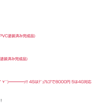
ル PVC塗装済み完成品)
C製塗装済み完成品)
ﾟ∀ﾟ)━━━━ｯ!! 4Sはﾃﾞｭｱﾙｺｱで8000円 5は4G対応
！