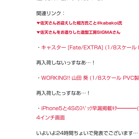
関連リンク：
▼佐天さんお迎えした相方氏こと@kabakoi氏
▼佐天さんをお造りした造型工房SIGMAさん
・
キャスター [Fate/EXTRA] (1/8スケー
再入荷しないっすなあ…！
・
WORKING!! 山田 葵 (1/8スケール PV
再入荷したっすなあ…！
・
iPhone5と4Sのｽﾍﾟｯｸ早漏掲載ｷﾀ━━━━(
4インチ画面
いよいよ24時間ちょいで発表でございます…