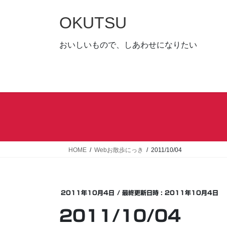
コ
ナ
ン
ビ
OKUTSU
テ
ゲ
ン
ー
おいしいもので、しあわせになりたい
ツ
シ
へ
ョ
ス
ン
キ
に
ッ
移
プ
動
HOME
Webお散歩にっき
2011/10/04
2011年10月4日
/ 最終更新日時 :
2011年10月4日
2011/10/04