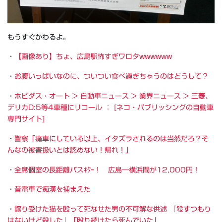
もうすぐかわるよ。
・
【画像あり】ちょ、広島駅怖すぎワロタwwwwww
・
お腹いっぱいなのに、ついつい食べ過ぎちゃうのはどうして？
・
ホビダス・オート > 自動車ニュース > 業界ニュース > 三菱、
デリカD:5等4車種にリコール ： [ネコ・パブリッシングの自動車
専門サイト]
・
警察「痛車にしている以上、イタズラされるのは当然だろ？そ
んなの被害扱いとは認めない！帰れ！」
・
全席個室の長距離バスｷﾀｰ！ 広島―横浜間が12,000円！
・
昔電車で痴漢を捕まえた
・
譲り受けた猫を殴って死なせた男の不可解な供述 「殺すつもり
はないけど殺した」「殴り続けたら死んでいた」