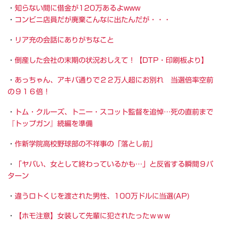
・
知らない間に借金が120万あるよwww
・
コンビニ店員だが廃棄こんなに出たんだが・・・
・
リア充の会話にありがちなこと
・
倒産した会社の末期の状況おしえて！【DTP・印刷板より】
・
あっちゃん、アキバ通りで２２万人超にお別れ 当選倍率空前
の９１６倍！
・
トム・クルーズ、トニー・スコット監督を追悼…死の直前まで
『トップガン』続編を準備
・
作新学院高校野球部の不祥事の「落とし前」
・
「ヤバい、女として終わっているかも…」と反省する瞬間９パ
ターン
・
違うロトくじを渡された男性、100万ドルに当選(AP)
・
【ホモ注意】女装して先輩に犯されたったｗｗｗ