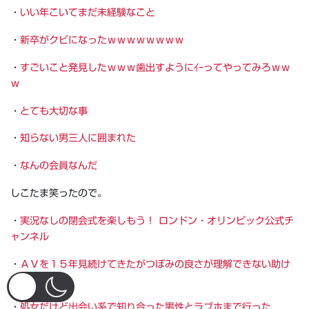
・
いい年こいてまだ未経験なこと
・
新卒がクビになったｗｗｗｗｗｗｗｗ
・
すごいこと発見したｗｗｗ歯出すようにｲｰってやってみろｗｗ
ｗ
・
とても大切な事
・
知らない男三人に囲まれた
・
なんの会員なんだ
しこたま笑ったので。
・
実況なしの閉会式を楽しもう！ ロンドン・オリンピック公式チ
ャンネル
・
ＡＶを１５年見続けてきたがつぼみの良さが理解できない助け
てくれ
・
処女だけど出会い系で知り合った男性とラブホまで行った