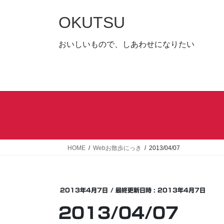
コ
ナ
ン
ビ
OKUTSU
テ
ゲ
ン
ー
おいしいもので、しあわせになりたい
ツ
シ
へ
ョ
ス
ン
キ
に
ッ
移
プ
動
HOME
Webお散歩にっき
2013/04/07
2013年4月7日
/ 最終更新日時 :
2013年4月7日
2013/04/07