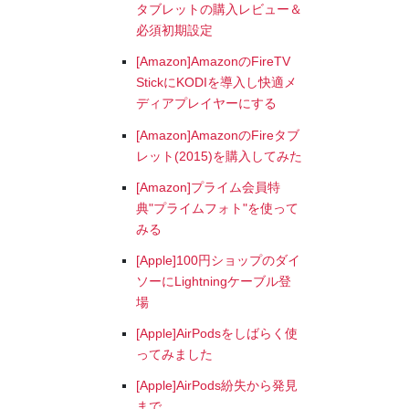
タブレットの購入レビュー＆
必須初期設定
[Amazon]AmazonのFireTV
StickにKODIを導入し快適メ
ディアプレイヤーにする
[Amazon]AmazonのFireタブ
レット(2015)を購入してみた
[Amazon]プライム会員特
典"プライムフォト"を使って
みる
[Apple]100円ショップのダイ
ソーにLightningケーブル登
場
[Apple]AirPodsをしばらく使
ってみました
[Apple]AirPods紛失から発見
まで