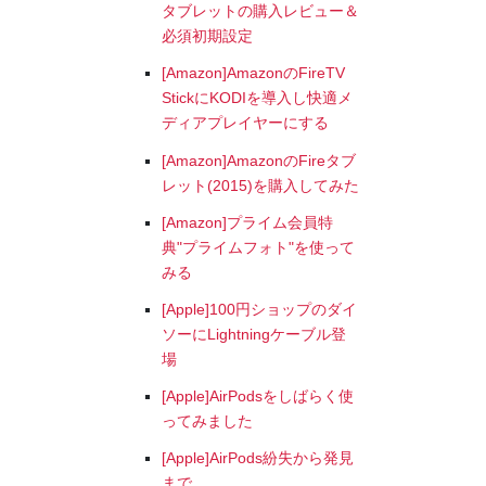
タブレットの購入レビュー＆
必須初期設定
[Amazon]AmazonのFireTV
StickにKODIを導入し快適メ
ディアプレイヤーにする
[Amazon]AmazonのFireタブ
レット(2015)を購入してみた
[Amazon]プライム会員特
典"プライムフォト"を使って
みる
[Apple]100円ショップのダイ
ソーにLightningケーブル登
場
[Apple]AirPodsをしばらく使
ってみました
[Apple]AirPods紛失から発見
まで