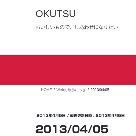
コ
ナ
ン
ビ
OKUTSU
テ
ゲ
ン
ー
おいしいもので、しあわせになりたい
ツ
シ
へ
ョ
ス
ン
キ
に
ッ
移
プ
動
HOME
Webお散歩にっき
2013/04/05
2013年4月5日
/ 最終更新日時 :
2013年4月5日
2013/04/05