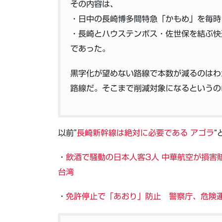
その内容は、
・日中の長崎博多間特急「かもめ」を毎時
・長崎とハウステンボス・佐世保を結ぶ快
であった。
黒字化が望めない路線で本数が減るのはわ
路線だ。そこまで削減対象になるというの
以前”
長崎新幹線は絶対に必要である アゴラ
“
・
飲酒で騒動の日本人客3人 中華航空が損害賠償
台湾
・
免許停止で「あおり」防止 警察庁、危険運転