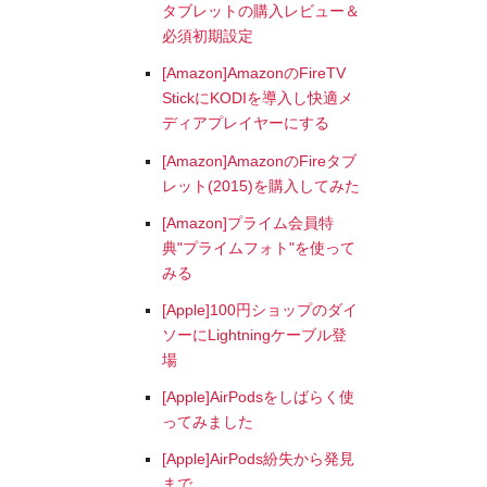
タブレットの購入レビュー＆
必須初期設定
[Amazon]AmazonのFireTV
StickにKODIを導入し快適メ
ディアプレイヤーにする
[Amazon]AmazonのFireタブ
レット(2015)を購入してみた
[Amazon]プライム会員特
典"プライムフォト"を使って
みる
[Apple]100円ショップのダイ
ソーにLightningケーブル登
場
[Apple]AirPodsをしばらく使
ってみました
[Apple]AirPods紛失から発見
まで