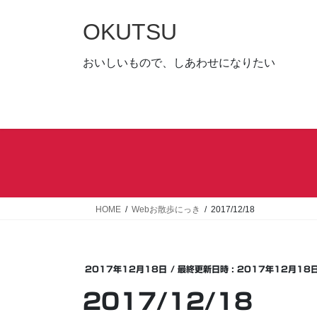
コ
ナ
ン
ビ
OKUTSU
テ
ゲ
ン
ー
おいしいもので、しあわせになりたい
ツ
シ
へ
ョ
ス
ン
キ
に
ッ
移
プ
動
HOME
Webお散歩にっき
2017/12/18
2017年12月18日
/ 最終更新日時 :
2017年12月18
2017/12/18