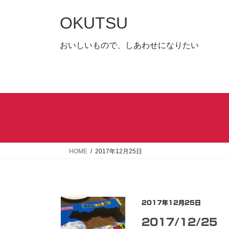
コ
ナ
ン
ビ
OKUTSU
テ
ゲ
ン
ー
おいしいもので、しあわせになりたい
ツ
シ
へ
ョ
ス
ン
キ
に
ッ
移
プ
動
HOME
2017年12月25日
2017年12月25日
2017/12/25