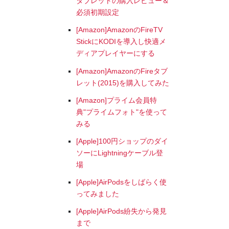
タブレットの購入レビュー＆
必須初期設定
[Amazon]AmazonのFireTV
StickにKODIを導入し快適メ
ディアプレイヤーにする
[Amazon]AmazonのFireタブ
レット(2015)を購入してみた
[Amazon]プライム会員特
典"プライムフォト"を使って
みる
[Apple]100円ショップのダイ
ソーにLightningケーブル登
場
[Apple]AirPodsをしばらく使
ってみました
[Apple]AirPods紛失から発見
まで