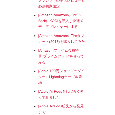
タブレットの購入レビュー＆
必須初期設定
[Amazon]AmazonのFireTV
StickにKODIを導入し快適メ
ディアプレイヤーにする
[Amazon]AmazonのFireタブ
レット(2015)を購入してみた
[Amazon]プライム会員特
典"プライムフォト"を使って
みる
[Apple]100円ショップのダイ
ソーにLightningケーブル登
場
[Apple]AirPodsをしばらく使
ってみました
[Apple]AirPods紛失から発見
まで