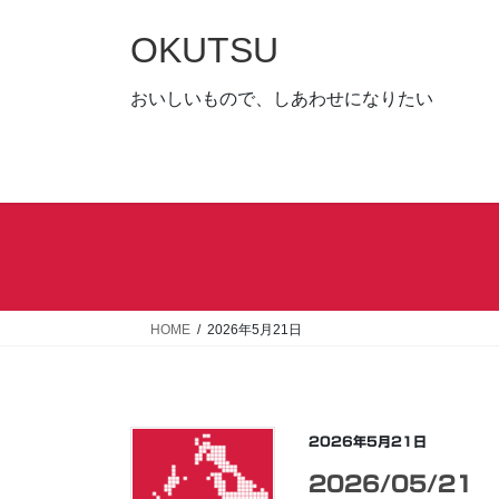
コ
ナ
ン
ビ
OKUTSU
テ
ゲ
ン
ー
おいしいもので、しあわせになりたい
ツ
シ
へ
ョ
ス
ン
キ
に
ッ
移
プ
動
HOME
2026年5月21日
2026年5月21日
2026/05/21