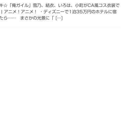
キ☆「俺ガイル」雪乃、結衣、いろは、小町がCA風コス衣装で
 | アニメ！アニメ！ ・ディズニーで1泊35万円のホテルに宿
ら…… まさかの光景に「 […]